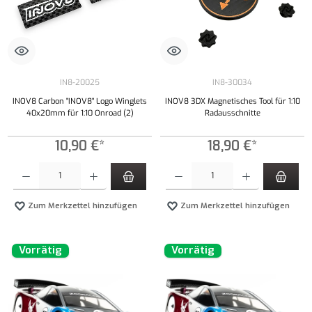
IN8-20025
IN8-30034
INOV8 Carbon "INOV8" Logo Winglets
INOV8 3DX Magnetisches Tool für 1:10
40x20mm für 1:10 Onroad (2)
Radausschnitte
10,90 €*
18,90 €*
Produkt Anzahl: Gib den gewünschten Wert ein oder benutze die Schaltflächen um die Anzahl
Produkt Anzahl: Gib den gewünschten Wert ei
Zum Merkzettel hinzufügen
Zum Merkzettel hinzufügen
Vorrätig
Vorrätig