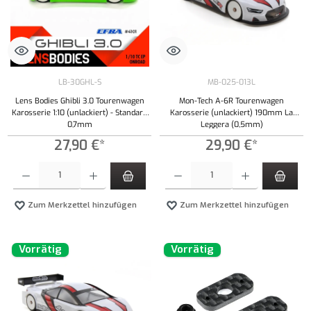
LB-30GHL-S
MB-025-013L
Lens Bodies Ghibli 3.0 Tourenwagen
Mon-Tech A-6R Tourenwagen
Karosserie 1:10 (unlackiert) - Standard
Karosserie (unlackiert) 190mm La
0,7mm
Leggera (0,5mm)
27,90 €*
29,90 €*
Produkt Anzahl: Gib den gewünschten Wert ein oder benutze die Schaltflächen um die Anzahl
Produkt Anzahl: Gib den gewünschten Wert ei
Zum Merkzettel hinzufügen
Zum Merkzettel hinzufügen
Vorrätig
Vorrätig