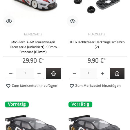
MB-025-013
HU-293312
Mon-Tech A-6R Tourenwagen
HUDY Kohlefaser Heckflügelscheiben
Karosserie (unlackiert) 190mm
(2)
Standard (0,7mm)
29,90 €*
9,90 €*
Produkt Anzahl: Gib den gewünschten Wert ein oder benutze die Schaltflächen um die Anzahl
Produkt Anzahl: Gib den gewünschten Wert ei
Zum Merkzettel hinzufügen
Zum Merkzettel hinzufügen
Vorrätig
Vorrätig