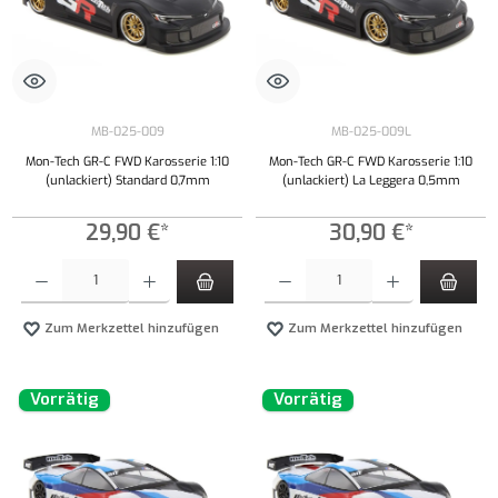
MB-025-009
MB-025-009L
Mon-Tech GR-C FWD Karosserie 1:10
Mon-Tech GR-C FWD Karosserie 1:10
(unlackiert) Standard 0,7mm
(unlackiert) La Leggera 0,5mm
29,90 €*
30,90 €*
Produkt Anzahl: Gib den gewünschten Wert ein oder benutze die Schaltflächen um die Anzahl
Produkt Anzahl: Gib den gewünschten Wert ei
Zum Merkzettel hinzufügen
Zum Merkzettel hinzufügen
Vorrätig
Vorrätig