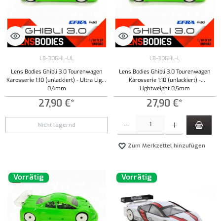
LB-30GHL-UL
LB-30GHL-L
Lens Bodies Ghibli 3.0 Tourenwagen
Lens Bodies Ghibli 3.0 Tourenwagen
Karosserie 1:10 (unlackiert) - Ultra Light
Karosserie 1:10 (unlackiert) -
0,4mm
Lightweight 0,5mm
27,90 €*
27,90 €*
Produkt Anzahl: Gib den gewünschten Wert ei
Nicht lagernd
Zum Merkzettel hinzufügen
Vorrätig
Vorrätig