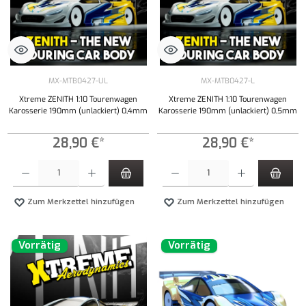
MX-MTB0427-UL
MX-MTB0427-L
Xtreme ZENITH 1:10 Tourenwagen
Xtreme ZENITH 1:10 Tourenwagen
Karosserie 190mm (unlackiert) 0,4mm
Karosserie 190mm (unlackiert) 0,5mm
28,90 €*
28,90 €*
Produkt Anzahl: Gib den gewünschten Wert ein oder benutze die Schaltflächen um die Anzahl
Produkt Anzahl: Gib den gewünschten Wert ei
Zum Merkzettel hinzufügen
Zum Merkzettel hinzufügen
Vorrätig
Vorrätig