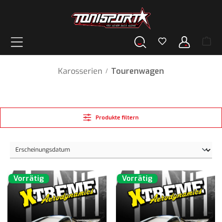
alt springen
Karosserien
Tourenwagen
/
Produkte filtern
Vorrätig
Vorrätig