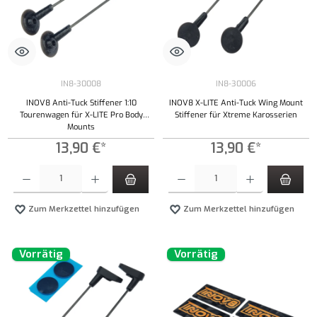
IN8-30008
IN8-30006
INOV8 Anti-Tuck Stiffener 1:10
INOV8 X-LITE Anti-Tuck Wing Mount
Tourenwagen für X-LITE Pro Body
Stiffener für Xtreme Karosserien
Mounts
13,90 €*
13,90 €*
Produkt Anzahl: Gib den gewünschten Wert ein oder benutze die Schaltflächen um die Anzahl
Produkt Anzahl: Gib den gewünschten Wert ei
Zum Merkzettel hinzufügen
Zum Merkzettel hinzufügen
Vorrätig
Vorrätig