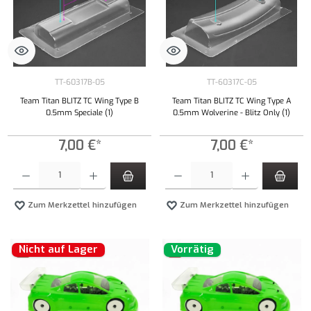
TT-60317B-05
TT-60317C-05
Team Titan BLITZ TC Wing Type B
Team Titan BLITZ TC Wing Type A
0.5mm Speciale (1)
0.5mm Wolverine - Blitz Only (1)
7,00 €*
7,00 €*
Produkt Anzahl: Gib den gewünschten Wert ein oder benutze die Schaltflächen um die Anzahl
Produkt Anzahl: Gib den gewünschten Wert ei
Zum Merkzettel hinzufügen
Zum Merkzettel hinzufügen
Nicht auf Lager
Vorrätig