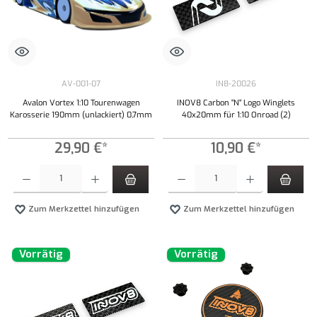
AV-001-07
IN8-20026
Avalon Vortex 1:10 Tourenwagen
INOV8 Carbon "N" Logo Winglets
Karosserie 190mm (unlackiert) 0,7mm
40x20mm für 1:10 Onroad (2)
29,90 €*
10,90 €*
Produkt Anzahl: Gib den gewünschten Wert ein oder benutze die Schaltflächen um die Anzahl
Produkt Anzahl: Gib den gewünschten Wert ei
Zum Merkzettel hinzufügen
Zum Merkzettel hinzufügen
Vorrätig
Vorrätig