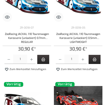
ZR-0018-07
ZR-0018-05
ZooRacing JACKAL 1:10 Tourenwagen
ZooRacing JACKAL 1:10 Tourenwagen
Karosserie (unlackiert) 0.7mm
Karosserie (unlackiert) 0.5mm
REGULAR
LIGHTWEIGHT
30,90 €*
30,90 €*
Produkt Anzahl: Gib den gewünschten Wert ein oder benutze die Schaltflächen um die Anzahl
Produkt Anzahl: Gib den gewünschten Wert ei
Zum Merkzettel hinzufügen
Zum Merkzettel hinzufügen
Vorrätig
Vorrätig