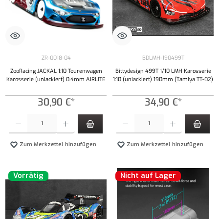
ZR-0018-04
BDLMH-190499T
ZooRacing JACKAL 1:10 Tourenwagen
Bittydesign 499T 1/10 LMH Karosserie
Karosserie (unlackiert) 0.4mm AIRLITE
1:10 (unlackiert) 190mm (Tamiya TT-02)
30,90 €*
34,90 €*
Produkt Anzahl: Gib den gewünschten Wert ein oder benutze die Schaltflächen um die Anzahl
Produkt Anzahl: Gib den gewünschten Wert ei
Zum Merkzettel hinzufügen
Zum Merkzettel hinzufügen
Vorrätig
Nicht auf Lager