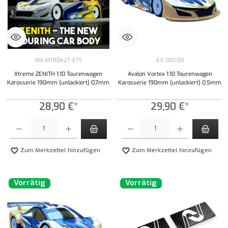
MX-MTB0427-ETS
AV-001-05
Xtreme ZENITH 1:10 Tourenwagen
Avalon Vortex 1:10 Tourenwagen
Karosserie 190mm (unlackiert) 0,7mm
Karosserie 190mm (unlackiert) 0,5mm
28,90 €*
29,90 €*
Produkt Anzahl: Gib den gewünschten Wert ein oder benutze die Schaltflächen um die Anzahl
Produkt Anzahl: Gib den gewünschten Wert ei
Zum Merkzettel hinzufügen
Zum Merkzettel hinzufügen
Vorrätig
Vorrätig