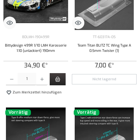
BDLMH-190499R
TT-60317A-05
Bittydesign 499R 1/10 LMH Karosserie
Team Titan BLITZ TC Wing Type A
1:10 (unlackiert) 190mm
0.5mm Twister (1)
34,90 €*
7,00 €*
Produkt Anzahl: Gib den gewünschten Wert ein oder benutze die Schaltflächen um die Anzahl
Nicht lagernd
Zum Merkzettel hinzufügen
Vorrätig
Vorrätig