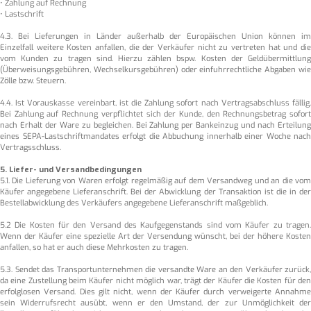
• Zahlung auf Rechnung
• Lastschrift
4.3. Bei Lieferungen in Länder außerhalb der Europäischen Union können im
Einzelfall weitere Kosten anfallen, die der Verkäufer nicht zu vertreten hat und die
vom Kunden zu tragen sind. Hierzu zählen bspw. Kosten der Geldübermittlung
(Überweisungsgebühren, Wechselkursgebühren) oder einfuhrrechtliche Abgaben wie
Zölle bzw. Steuern.
4.4. Ist Vorauskasse vereinbart, ist die Zahlung sofort nach Vertragsabschluss fällig.
Bei Zahlung auf Rechnung verpflichtet sich der Kunde, den Rechnungsbetrag sofort
nach Erhalt der Ware zu begleichen. Bei Zahlung per Bankeinzug und nach Erteilung
eines SEPA-Lastschriftmandates erfolgt die Abbuchung innerhalb einer Woche nach
Vertragsschluss.
5. Liefer- und Versandbedingungen
5.1. Die Lieferung von Waren erfolgt regelmäßig auf dem Versandweg und an die vom
Käufer angegebene Lieferanschrift. Bei der Abwicklung der Transaktion ist die in der
Bestellabwicklung des Verkäufers angegebene Lieferanschrift maßgeblich.
5.2 Die Kosten für den Versand des Kaufgegenstands sind vom Käufer zu tragen.
Wenn der Käufer eine spezielle Art der Versendung wünscht, bei der höhere Kosten
anfallen, so hat er auch diese Mehrkosten zu tragen.
5.3. Sendet das Transportunternehmen die versandte Ware an den Verkäufer zurück,
da eine Zustellung beim Käufer nicht möglich war, trägt der Käufer die Kosten für den
erfolglosen Versand. Dies gilt nicht, wenn der Käufer durch verweigerte Annahme
sein Widerrufsrecht ausübt, wenn er den Umstand, der zur Unmöglichkeit der