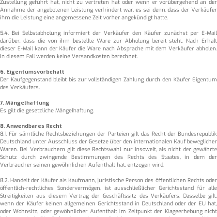
Zustellung geführt hat, nicht zu vertreten hat oder wenn er vorübergehend an der
Annahme der angebotenen Leistung verhindert war, es sei denn, dass der Verkäufer
ihm die Leistung eine angemessene Zeit vorher angekündigt hatte.
5.4. Bei Selbstabholung informiert der Verkäufer den Käufer zunächst per E-Mail
darüber, dass die von ihm bestellte Ware zur Abholung bereit steht. Nach Erhalt
dieser E-Mail kann der Käufer die Ware nach Absprache mit dem Verkäufer abholen.
In diesem Fall werden keine Versandkosten berechnet.
6. Eigentumsvorbehalt
Der Kaufgegenstand bleibt bis zur vollständigen Zahlung durch den Käufer Eigentum
des Verkäufers.
7. Mängelhaftung
Es gilt die gesetzliche Mängelhaftung.
8. Anwendbares Recht
8.1. Für sämtliche Rechtsbeziehungen der Parteien gilt das Recht der Bundesrepublik
Deutschland unter Ausschluss der Gesetze über den internationalen Kauf beweglicher
Waren. Bei Verbrauchern gilt diese Rechtswahl nur insoweit, als nicht der gewährte
Schutz durch zwingende Bestimmungen des Rechts des Staates, in dem der
Verbraucher seinen gewöhnlichen Aufenthalt hat, entzogen wird.
8.2. Handelt der Käufer als Kaufmann, juristische Person des öffentlichen Rechts oder
öffentlich-rechtliches Sondervermögen, ist ausschließlicher Gerichtsstand für alle
Streitigkeiten aus diesem Vertrag der Geschäftssitz des Verkäufers. Dasselbe gilt,
wenn der Käufer keinen allgemeinen Gerichtsstand in Deutschland oder der EU hat,
oder Wohnsitz, oder gewöhnlicher Aufenthalt im Zeitpunkt der Klageerhebung nicht