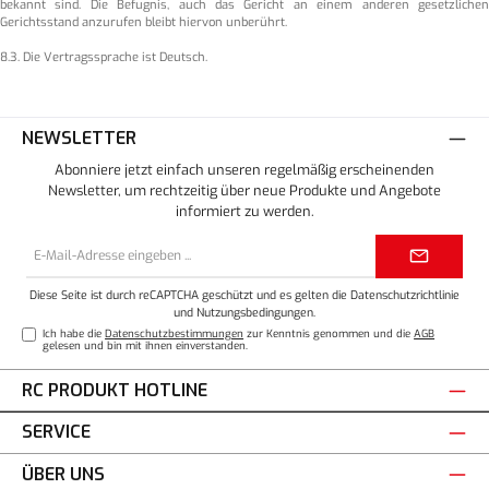
bekannt sind. Die Befugnis, auch das Gericht an einem anderen gesetzlichen
Gerichtsstand anzurufen bleibt hiervon unberührt.
8.3. Die Vertragssprache ist Deutsch.
NEWSLETTER
Abonniere jetzt einfach unseren regelmäßig erscheinenden
Newsletter, um rechtzeitig über neue Produkte und Angebote
informiert zu werden.
E-
Mail-
Adresse*
Diese Seite ist durch reCAPTCHA geschützt und es gelten die
Datenschutzrichtlinie
und
Nutzungsbedingungen
.
Ich habe die
Datenschutzbestimmungen
zur Kenntnis genommen und die
AGB
gelesen und bin mit ihnen einverstanden.
RC PRODUKT HOTLINE
SERVICE
ÜBER UNS