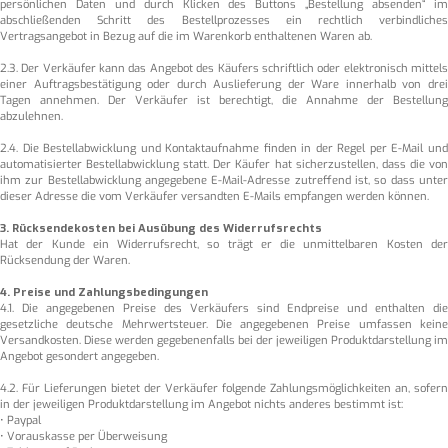
persönlichen Daten und durch Klicken des Buttons „Bestellung absenden“ im
abschließenden Schritt des Bestellprozesses ein rechtlich verbindliches
Vertragsangebot in Bezug auf die im Warenkorb enthaltenen Waren ab.
2.3. Der Verkäufer kann das Angebot des Käufers schriftlich oder elektronisch mittels
einer Auftragsbestätigung oder durch Auslieferung der Ware innerhalb von drei
Tagen annehmen. Der Verkäufer ist berechtigt, die Annahme der Bestellung
abzulehnen.
2.4. Die Bestellabwicklung und Kontaktaufnahme finden in der Regel per E-Mail und
automatisierter Bestellabwicklung statt. Der Käufer hat sicherzustellen, dass die von
ihm zur Bestellabwicklung angegebene E-Mail-Adresse zutreffend ist, so dass unter
dieser Adresse die vom Verkäufer versandten E-Mails empfangen werden können.
3. Rücksendekosten bei Ausübung des Widerrufsrechts
Hat der Kunde ein Widerrufsrecht, so trägt er die unmittelbaren Kosten der
Rücksendung der Waren.
4. Preise und Zahlungsbedingungen
4.1. Die angegebenen Preise des Verkäufers sind Endpreise und enthalten die
gesetzliche deutsche Mehrwertsteuer. Die angegebenen Preise umfassen keine
Versandkosten. Diese werden gegebenenfalls bei der jeweiligen Produktdarstellung im
Angebot gesondert angegeben.
4.2. Für Lieferungen bietet der Verkäufer folgende Zahlungsmöglichkeiten an, sofern
in der jeweiligen Produktdarstellung im Angebot nichts anderes bestimmt ist:
• Paypal
• Vorauskasse per Überweisung