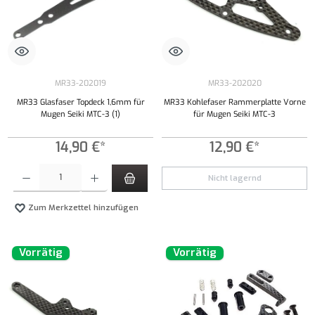
MR33-202019
MR33-202020
MR33 Glasfaser Topdeck 1,6mm für
MR33 Kohlefaser Rammerplatte Vorne
Mugen Seiki MTC-3 (1)
für Mugen Seiki MTC-3
14,90 €*
12,90 €*
Produkt Anzahl: Gib den gewünschten Wert ein oder benutze die Schaltflächen um die Anzahl
Nicht lagernd
Zum Merkzettel hinzufügen
Vorrätig
Vorrätig