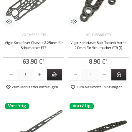
VG-TH5359-FT9
VG-TH5360-FT9
Vigor Kohlefaser Chassis 2.25mm für
Vigor Kohlefaser Split Topdeck Vorne
Schumacher FT9
2.0mm für Schumacher FT9 (1)
63,90 €*
8,90 €*
Produkt Anzahl: Gib den gewünschten Wert ein oder benutze die Schaltflächen um die Anzahl
Produkt Anzahl: Gib den gewünschten Wert ei
Zum Merkzettel hinzufügen
Zum Merkzettel hinzufügen
Vorrätig
Vorrätig