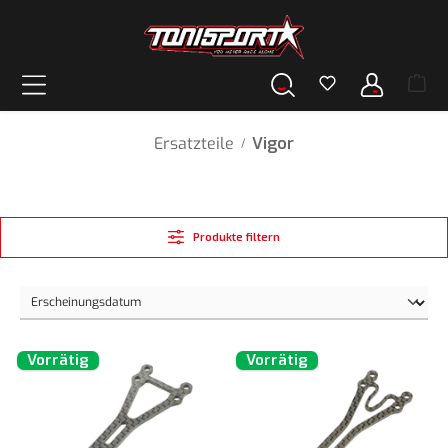
alt springen
Ersatzteile
Vigor
/
Produkte filtern
Vorrätig
Vorrätig