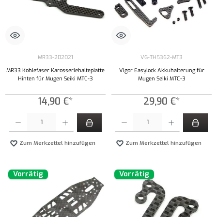
MR33-202021
VG-TH5362-MT3
MR33 Kohlefaser Karosseriehalteplatte
Vigor Easylock Akkuhalterung für
Hinten für Mugen Seiki MTC-3
Mugen Seiki MTC-3
14,90 €*
29,90 €*
Produkt Anzahl: Gib den gewünschten Wert ein oder benutze die Schaltflächen um die Anzahl
Produkt Anzahl: Gib den gewünschten Wert ei
Zum Merkzettel hinzufügen
Zum Merkzettel hinzufügen
Vorrätig
Vorrätig