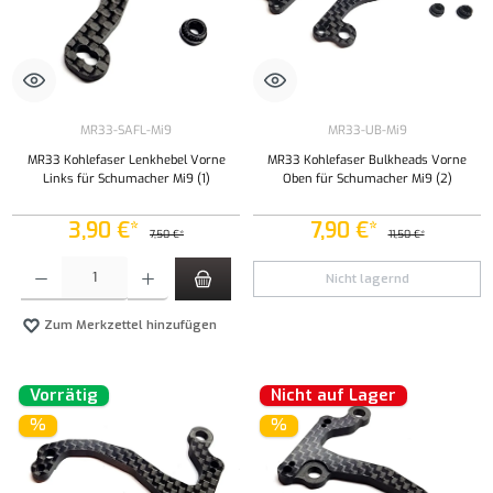
MR33-SAFL-Mi9
MR33-UB-Mi9
MR33 Kohlefaser Lenkhebel Vorne
MR33 Kohlefaser Bulkheads Vorne
Links für Schumacher Mi9 (1)
Oben für Schumacher Mi9 (2)
3,90 €*
7,90 €*
7,50 €*
11,50 €*
Produkt Anzahl: Gib den gewünschten Wert ein oder benutze die Schaltflächen um die Anzahl
Nicht lagernd
Zum Merkzettel hinzufügen
Vorrätig
Nicht auf Lager
%
%