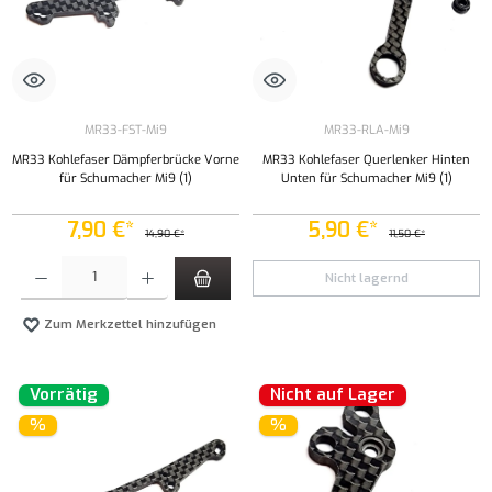
MR33-FST-Mi9
MR33-RLA-Mi9
MR33 Kohlefaser Dämpferbrücke Vorne
MR33 Kohlefaser Querlenker Hinten
für Schumacher Mi9 (1)
Unten für Schumacher Mi9 (1)
7,90 €*
5,90 €*
14,90 €*
11,50 €*
Produkt Anzahl: Gib den gewünschten Wert ein oder benutze die Schaltflächen um die Anzahl
Nicht lagernd
Zum Merkzettel hinzufügen
Vorrätig
Nicht auf Lager
%
%