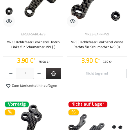
MR33-SARL-Mi9
MR33-SAFR-Mi9
MR33 Kohlefaser Lenkhebel Hinten
MR33 Kohlefaser Lenkhebel Vorne
Links für Schumacher Mi9 (1)
Rechts für Schumacher Mi9 (1)
3,90 €*
3,90 €*
75,00 €*
7,50 €*
Produkt Anzahl: Gib den gewünschten Wert ein oder benutze die Schaltflächen um die Anzahl
Nicht lagernd
Zum Merkzettel hinzufügen
Vorrätig
Nicht auf Lager
%
%