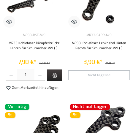
MR33-RST-Mi9
MR33-SARR-Mi9
MR33 Kohlefaser Dämpferbrücke
MR33 Kohlefaser Lenkhebel Hinten
Hinten für Schumacher Mi9 (1)
Rechts für Schumacher Mi9 (1)
7,90 €*
3,90 €*
14,90 €*
7,50 €*
Produkt Anzahl: Gib den gewünschten Wert ein oder benutze die Schaltflächen um die Anzahl
Nicht lagernd
Zum Merkzettel hinzufügen
Vorrätig
Nicht auf Lager
%
%