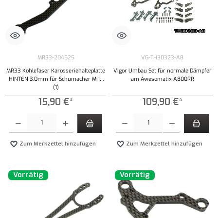
MR33-204525
VG-TH30323-A8
MR33 Kohlefaser Karosseriehalteplatte
Vigor Umbau Set für normale Dämpfer
HINTEN 3,0mm für Schumacher Mi10
am Awesomatix A800RR
(1)
15,90 €*
109,90 €*
Produkt Anzahl: Gib den gewünschten Wert ein oder benutze die Schaltflächen um die Anzahl
Produkt Anzahl: Gib den gewünschten Wert ei
Zum Merkzettel hinzufügen
Zum Merkzettel hinzufügen
Vorrätig
Vorrätig