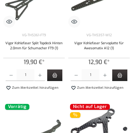
VG-TH5361-FT9
VG-TH5357-W12
Vigor Kohlefaser Split Topdeck Hinten
Vigor Kohlefaser Servoplatte für
2.0mm für Schumacher FT9 (1)
Awesomatix A12 (1)
19,90 €*
12,90 €*
Produkt Anzahl: Gib den gewünschten Wert ein oder benutze die Schaltflächen um die Anzahl
Produkt Anzahl: Gib den gewünschten Wert ei
Zum Merkzettel hinzufügen
Zum Merkzettel hinzufügen
Vorrätig
Nicht auf Lager
%