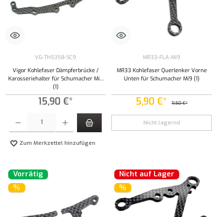
VG-TH5358-SC9
MR33-FLA-Mi9
Vigor Kohlefaser Dämpferbrücke /
MR33 Kohlefaser Querlenker Vorne
Karosseriehalter für Schumacher Mi9
Unten für Schumacher Mi9 (1)
(1)
15,90 €*
5,90 €*
11,50 €*
Produkt Anzahl: Gib den gewünschten Wert ein oder benutze die Schaltflächen um die Anzahl
Nicht lagernd
Zum Merkzettel hinzufügen
Vorrätig
Nicht auf Lager
%
%