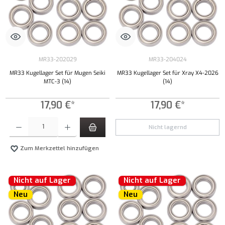
MR33-202029
MR33-204024
MR33 Kugellager Set für Mugen Seiki
MR33 Kugellager Set für Xray X4-2026
MTC-3 (14)
(14)
17,90 €*
17,90 €*
Produkt Anzahl: Gib den gewünschten Wert ein oder benutze die Schaltflächen um die Anzahl
Nicht lagernd
Zum Merkzettel hinzufügen
Nicht auf Lager
Nicht auf Lager
Neu
Neu