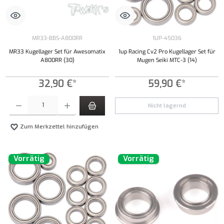
MR33-BBS-A800RR
1UP-45036
MR33 Kugellager Set für Awesomatix
1up Racing Cv2 Pro Kugellager Set für
A800RR (30)
Mugen Seiki MTC-3 (14)
32,90 €*
59,90 €*
Produkt Anzahl: Gib den gewünschten Wert ein oder benutze die Schaltflächen um die Anzahl
Nicht lagernd
Zum Merkzettel hinzufügen
Vorrätig
Vorrätig