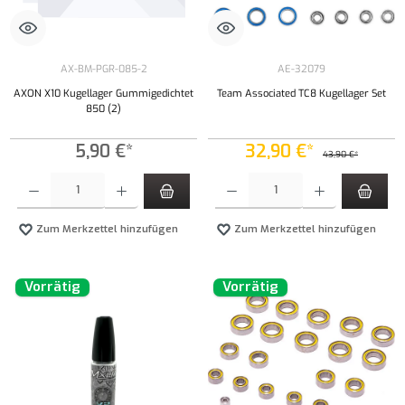
AX-BM-PGR-085-2
AE-32079
AXON X10 Kugellager Gummigedichtet
Team Associated TC8 Kugellager Set
850 (2)
5,90 €*
32,90 €*
43,90 €*
Produkt Anzahl: Gib den gewünschten Wert ein oder benutze die Schaltflächen um die Anzahl
Produkt Anzahl: Gib den gewünschten Wert ei
Zum Merkzettel hinzufügen
Zum Merkzettel hinzufügen
Vorrätig
Vorrätig