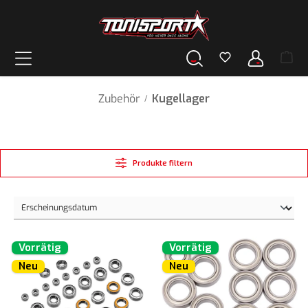
alt springen
Zubehör
Kugellager
/
Produkte filtern
Vorrätig
Vorrätig
Neu
Neu