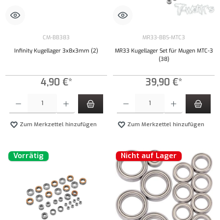
CM-BB383
MR33-BBS-MTC3
Infinity Kugellager 3x8x3mm (2)
MR33 Kugellager Set für Mugen MTC-3
(38)
4,90 €*
39,90 €*
Produkt Anzahl: Gib den gewünschten Wert ein oder benutze die Schaltflächen um die Anzahl
Produkt Anzahl: Gib den gewünschten Wert ei
Zum Merkzettel hinzufügen
Zum Merkzettel hinzufügen
Vorrätig
Nicht auf Lager