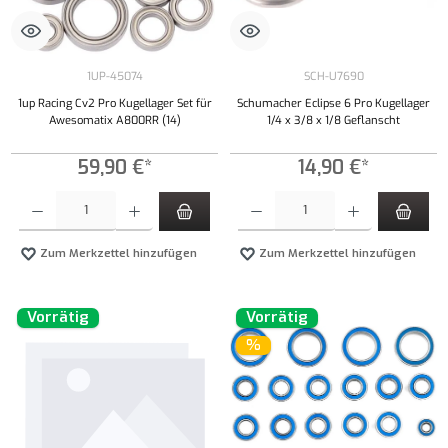
1UP-45074
SCH-U7690
1up Racing Cv2 Pro Kugellager Set für
Schumacher Eclipse 6 Pro Kugellager
Awesomatix A800RR (14)
1/4 x 3/8 x 1/8 Geflanscht
59,90 €*
14,90 €*
Produkt Anzahl: Gib den gewünschten Wert ein oder benutze die Schaltflächen um die Anzahl
Produkt Anzahl: Gib den gewünschten Wert ei
Zum Merkzettel hinzufügen
Zum Merkzettel hinzufügen
Vorrätig
Vorrätig
%