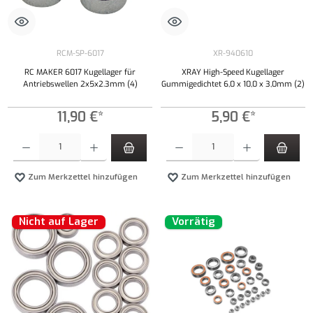
RCM-SP-6017
XR-940610
RC MAKER 6017 Kugellager für
XRAY High-Speed Kugellager
Antriebswellen 2x5x2.3mm (4)
Gummigedichtet 6,0 x 10,0 x 3,0mm (2)
11,90 €*
5,90 €*
Produkt Anzahl: Gib den gewünschten Wert ein oder benutze die Schaltflächen um die Anzahl
Produkt Anzahl: Gib den gewünschten Wert ei
Zum Merkzettel hinzufügen
Zum Merkzettel hinzufügen
Nicht auf Lager
Vorrätig