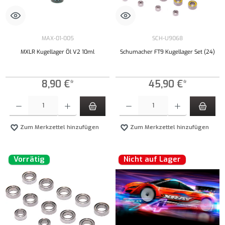
MAX-01-005
SCH-U9068
MXLR Kugellager Öl V2 10ml
Schumacher FT9 Kugellager Set (24)
8,90 €*
45,90 €*
Produkt Anzahl: Gib den gewünschten Wert ein oder benutze die Schaltflächen um die Anzahl
Produkt Anzahl: Gib den gewünschten Wert ei
Zum Merkzettel hinzufügen
Zum Merkzettel hinzufügen
Vorrätig
Nicht auf Lager