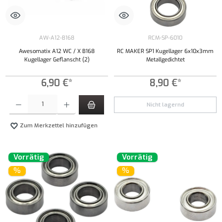
AW-A12-B168
RCM-SP-6010
Awesomatix A12 WC / X B168
RC MAKER SP1 Kugellager 6x10x3mm
Kugellager Geflanscht (2)
Metallgedichtet
6,90 €*
8,90 €*
Produkt Anzahl: Gib den gewünschten Wert ein oder benutze die Schaltflächen um die Anzahl
Nicht lagernd
Zum Merkzettel hinzufügen
Vorrätig
Vorrätig
%
%