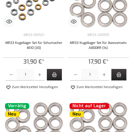
MR33-501521
MR33-201059
MR33 Kugellager Set für Schumacher
MR33 Kugellager Set für Awesomatix
Mi10 (30)
A800RR (14)
31,90 €*
17,90 €*
Produkt Anzahl: Gib den gewünschten Wert ein oder benutze die Schaltflächen um die Anzahl
Produkt Anzahl: Gib den gewünschten Wert ei
Zum Merkzettel hinzufügen
Zum Merkzettel hinzufügen
Vorrätig
Nicht auf Lager
Neu
Neu