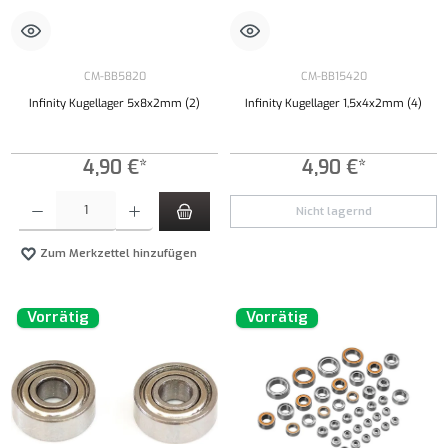
CM-BB5820
CM-BB15420
Infinity Kugellager 5x8x2mm (2)
Infinity Kugellager 1,5x4x2mm (4)
4,90 €*
4,90 €*
Produkt Anzahl: Gib den gewünschten Wert ein oder benutze die Schaltflächen um die Anzahl
Nicht lagernd
Zum Merkzettel hinzufügen
Vorrätig
Vorrätig