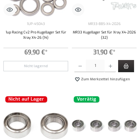
1UP-45043
MR33-BBS-X4-2026
1up Racing Cv2 Pro Kugellager Set für
MR33 Kugellager Set für Xray X4-2026
Xray X4-26 (14)
(32)
69,90 €*
31,90 €*
Produkt Anzahl: Gib den gewünschten Wert ei
Nicht lagernd
Zum Merkzettel hinzufügen
Nicht auf Lager
Vorrätig