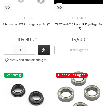
SCH-U9069
XR-309003
Schumacher FT9 Pro Kugellager Set (12)
XRAY X4-2025 Keramik Kugellager Set
(12)
103,90 €*
115,90 €*
Produkt Anzahl: Gib den gewünschten Wert ein oder benutze die Schaltflächen um die Anzahl
Nicht lagernd
Zum Merkzettel hinzufügen
Vorrätig
Nicht auf Lager