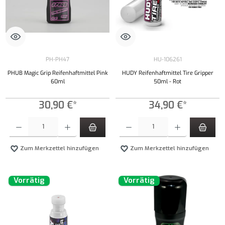
PH-PH47
HU-106261
PHUB Magic Grip Reifenhaftmittel Pink
HUDY Reifenhaftmittel Tire Gripper
60ml
50ml - Rot
30,90 €*
34,90 €*
Produkt Anzahl: Gib den gewünschten Wert ein oder benutze die Schaltflächen um die Anzahl
Produkt Anzahl: Gib den gewünschten Wert ei
Zum Merkzettel hinzufügen
Zum Merkzettel hinzufügen
Vorrätig
Vorrätig