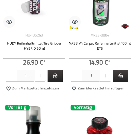
HU-106263
MR33-0004
HUDY Reifenhaftmittel Tire Gripper
MR33 V4 Carpet Reifenhaftmittel 100ml
HYBRID 50ml
ETS
26,90 €*
14,90 €*
Produkt Anzahl: Gib den gewünschten Wert ein oder benutze die Schaltflächen um die Anzahl
Produkt Anzahl: Gib den gewünschten Wert ei
Zum Merkzettel hinzufügen
Zum Merkzettel hinzufügen
Vorrätig
Vorrätig