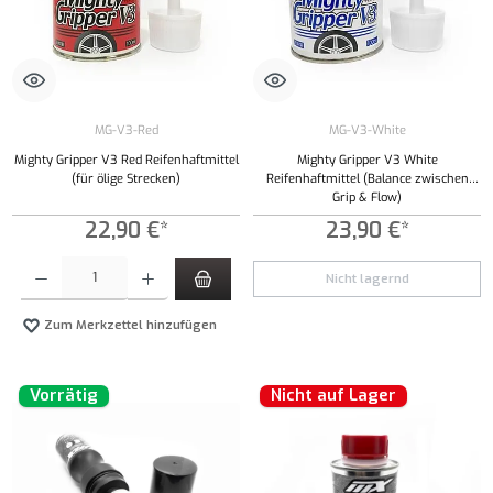
MG-V3-Red
MG-V3-White
Mighty Gripper V3 Red Reifenhaftmittel
Mighty Gripper V3 White
(für ölige Strecken)
Reifenhaftmittel (Balance zwischen
Grip & Flow)
22,90 €*
23,90 €*
Produkt Anzahl: Gib den gewünschten Wert ein oder benutze die Schaltflächen um die Anzahl
Nicht lagernd
Zum Merkzettel hinzufügen
Vorrätig
Nicht auf Lager