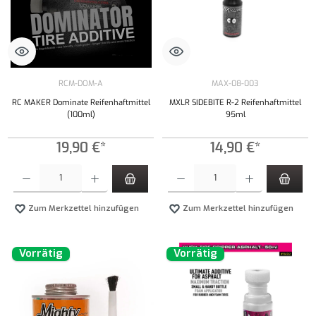
RCM-DOM-A
MAX-08-003
RC MAKER Dominate Reifenhaftmittel
MXLR SIDEBITE R-2 Reifenhaftmittel
(100ml)
95ml
19,90 €*
14,90 €*
Produkt Anzahl: Gib den gewünschten Wert ein oder benutze die Schaltflächen um die Anzahl
Produkt Anzahl: Gib den gewünschten Wert ei
Zum Merkzettel hinzufügen
Zum Merkzettel hinzufügen
Vorrätig
Vorrätig