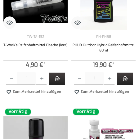
TW-TA-132
PH-PH58
T-Work´s Reifenhaftmittel Flasche (leer)
PHUB Outdoor Hybrid Reifenhaftmittel
60ml
4,90 €*
19,90 €*
Produkt Anzahl: Gib den gewünschten Wert ein oder benutze die Schaltflächen um die Anzahl
Produkt Anzahl: Gib den gewünschten Wert ei
Zum Merkzettel hinzufügen
Zum Merkzettel hinzufügen
Vorrätig
Vorrätig