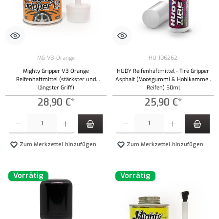
MG-V3-Orange
HU-106262
Mighty Gripper V3 Orange
HUDY Reifenhaftmittel - Tire Gripper
Reifenhaftmittel (stärkster und
Asphalt (Moosgummi & Hohlkammer
längster Griff)
Reifen) 50ml
28,90 €*
25,90 €*
Produkt Anzahl: Gib den gewünschten Wert ein oder benutze die Schaltflächen um die Anzahl
Produkt Anzahl: Gib den gewünschten Wert ei
Zum Merkzettel hinzufügen
Zum Merkzettel hinzufügen
Vorrätig
Vorrätig