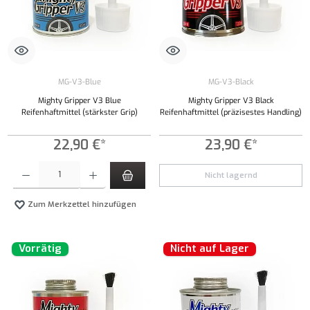
MG-V3-Blue
MG-V3-Black
Mighty Gripper V3 Blue
Mighty Gripper V3 Black
Reifenhaftmittel (stärkster Grip)
Reifenhaftmittel (präzisestes Handling)
22,90 €*
23,90 €*
Produkt Anzahl: Gib den gewünschten Wert ein oder benutze die Schaltflächen um die Anzahl
Nicht lagernd
Zum Merkzettel hinzufügen
Vorrätig
Nicht auf Lager