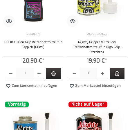
PH-PH59
MG-V3-Yellow
PHUB Fusion Grip Reifenhaftmittel für
Mighty Gripper V3 Yellow
Teppich (60ml)
Reifenhaftmittel (für High Grip
Strecken)
20,90 €*
19,90 €*
Produkt Anzahl: Gib den gewünschten Wert ein oder benutze die Schaltflächen um die Anzahl
Produkt Anzahl: Gib den gewünschten Wert ei
Zum Merkzettel hinzufügen
Zum Merkzettel hinzufügen
Vorrätig
Nicht auf Lager