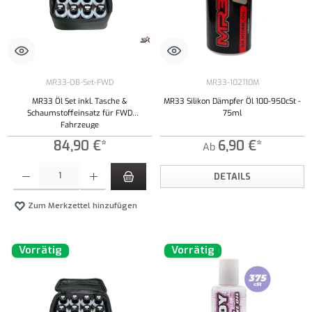
MR33-OB-Set-FWD
MR33-102110M
MR33 Öl Set inkl. Tasche &
MR33 Silikon Dämpfer Öl 100-950cSt -
Schaumstoffeinsatz für FWD
75ml
Fahrzeuge
84,90 €*
6,90 €*
Ab
Produkt Anzahl: Gib den gewünschten Wert ein oder benutze die Schaltflächen um die Anzahl
DETAILS
Zum Merkzettel hinzufügen
Vorrätig
Vorrätig