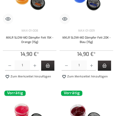
MAX-01-008
MAX-01-009
MXLR SLOW-MO Dämpfer Fett 15K -
MXLR SLOW-MO Dämpfer Fett 20K -
Orange (15g)
Blau (15g)
14,90 €*
14,90 €*
Produkt Anzahl: Gib den gewünschten Wert ein oder benutze die Schaltflächen um die Anzahl
Produkt Anzahl: Gib den gewünschten Wert ei
Zum Merkzettel hinzufügen
Zum Merkzettel hinzufügen
Vorrätig
Vorrätig