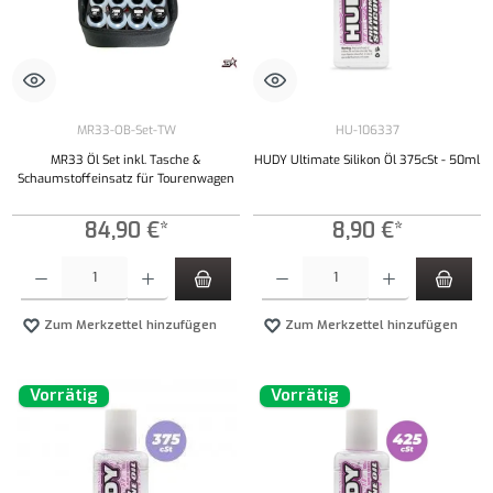
MR33-OB-Set-TW
HU-106337
MR33 Öl Set inkl. Tasche &
HUDY Ultimate Silikon Öl 375cSt - 50ml
Schaumstoffeinsatz für Tourenwagen
84,90 €*
8,90 €*
Produkt Anzahl: Gib den gewünschten Wert ein oder benutze die Schaltflächen um die Anzahl
Produkt Anzahl: Gib den gewünschten Wert ei
Zum Merkzettel hinzufügen
Zum Merkzettel hinzufügen
Vorrätig
Vorrätig