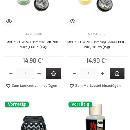
MAX-01-018
MAX-01-019
MXLR SLOW-MO Dämpfer Fett 70K -
MXLR SLOW-MO Damping Grease 80K -
Milchig Grün (15g)
Milky Yellow (15g)
14,90 €*
14,90 €*
Produkt Anzahl: Gib den gewünschten Wert ein oder benutze die Schaltflächen um die Anzahl
Produkt Anzahl: Gib den gewünschten Wert ei
Zum Merkzettel hinzufügen
Zum Merkzettel hinzufügen
Vorrätig
Vorrätig