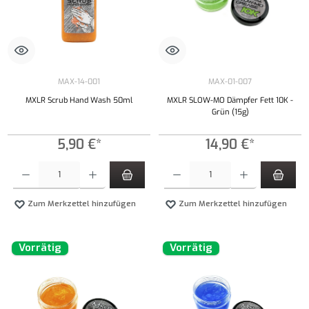
MAX-14-001
MAX-01-007
MXLR Scrub Hand Wash 50ml
MXLR SLOW-MO Dämpfer Fett 10K -
Grün (15g)
5,90 €*
14,90 €*
Produkt Anzahl: Gib den gewünschten Wert ein oder benutze die Schaltflächen um die Anzahl
Produkt Anzahl: Gib den gewünschten Wert ei
Zum Merkzettel hinzufügen
Zum Merkzettel hinzufügen
Vorrätig
Vorrätig