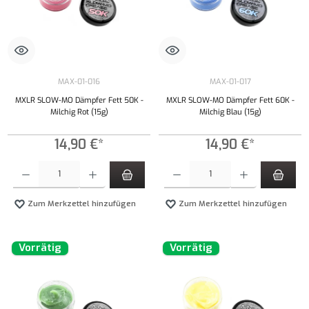
MAX-01-016
MAX-01-017
MXLR SLOW-MO Dämpfer Fett 50K -
MXLR SLOW-MO Dämpfer Fett 60K -
Milchig Rot (15g)
Milchig Blau (15g)
14,90 €*
14,90 €*
Produkt Anzahl: Gib den gewünschten Wert ein oder benutze die Schaltflächen um die Anzahl
Produkt Anzahl: Gib den gewünschten Wert ei
Zum Merkzettel hinzufügen
Zum Merkzettel hinzufügen
Vorrätig
Vorrätig