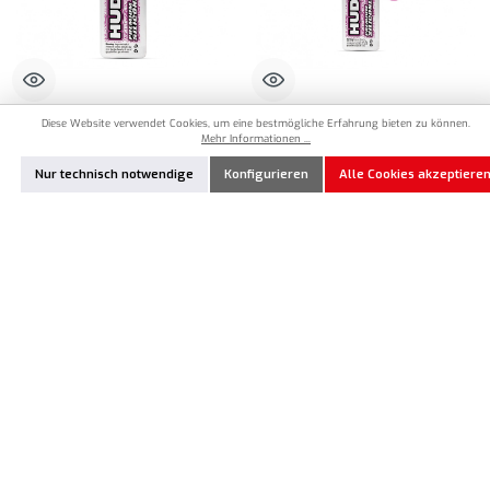
Diese Website verwendet Cookies, um eine bestmögliche Erfahrung bieten zu können.
HU-106363
HU-106367
Mehr Informationen ...
HUDY Ultimate Silikon Öl 625cSt -
HUDY Ultimate Silikon Öl 675cSt - 50ml
Nur technisch notwendige
Konfigurieren
Alle Cookies akzeptiere
100ml
12,90 €*
8,90 €*
Produkt Anzahl: Gib den gewünschten Wert ein oder benutze die Schaltflächen um die Anzahl
Produkt Anzahl: Gib den gewünschten Wert ei
Zum Merkzettel hinzufügen
Zum Merkzettel hinzufügen
Vorrätig
Vorrätig