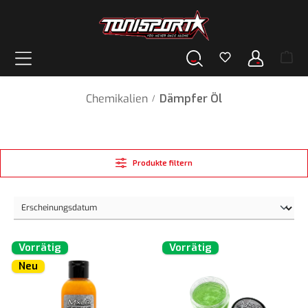
alt springen
Chemikalien
Dämpfer Öl
/
Produkte filtern
Vorrätig
Vorrätig
Neu