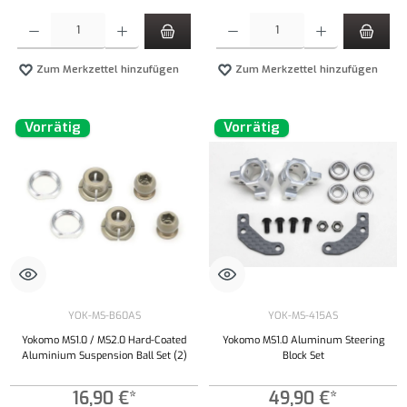
Produkt Anzahl: Gib den gewünschten Wert ein oder benutze die Schaltflächen um die Anzahl
Produkt Anzahl: Gib den gewünschten Wert ei
Zum Merkzettel hinzufügen
Zum Merkzettel hinzufügen
Vorrätig
Vorrätig
YOK-MS-B60AS
YOK-MS-415AS
Yokomo MS1.0 / MS2.0 Hard-Coated
Yokomo MS1.0 Aluminum Steering
Aluminium Suspension Ball Set (2)
Block Set
16,90 €*
49,90 €*