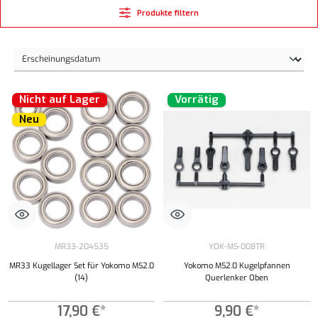
Produkte filtern
Nicht auf Lager
Vorrätig
Neu
MR33-204535
YOK-MS-008TR
MR33 Kugellager Set für Yokomo MS2.0
Yokomo MS2.0 Kugelpfannen
(14)
Querlenker Oben
17,90 €*
9,90 €*