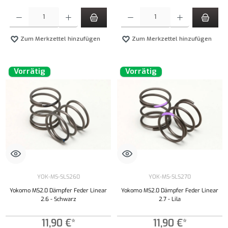
Produkt Anzahl: Gib den gewünschten Wert ein oder benutze die Schaltflächen um die Anzahl
Produkt Anzahl: Gib den gewünschten Wert ei
Zum Merkzettel hinzufügen
Zum Merkzettel hinzufügen
Vorrätig
Vorrätig
YOK-MS-SLS260
YOK-MS-SLS270
Yokomo MS2.0 Dämpfer Feder Linear
Yokomo MS2.0 Dämpfer Feder Linear
2.6 - Schwarz
2.7 - Lila
11,90 €*
11,90 €*