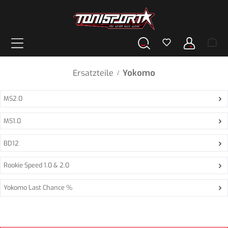
alt springen
Ersatzteile
Yokomo
/
MS2.0
MS1.0
BD12
Rookie Speed 1.0 & 2.0
Yokomo Last Chance %