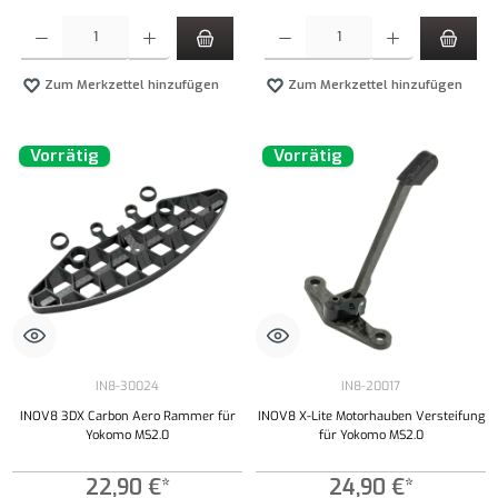
Produkt Anzahl: Gib den gewünschten Wert ein oder benutze die Schaltflächen um die Anzahl
Produkt Anzahl: Gib den gewünschten Wert ei
Zum Merkzettel hinzufügen
Zum Merkzettel hinzufügen
Vorrätig
Vorrätig
IN8-30024
IN8-20017
INOV8 3DX Carbon Aero Rammer für
INOV8 X-Lite Motorhauben Versteifung
Yokomo MS2.0
für Yokomo MS2.0
22,90 €*
24,90 €*