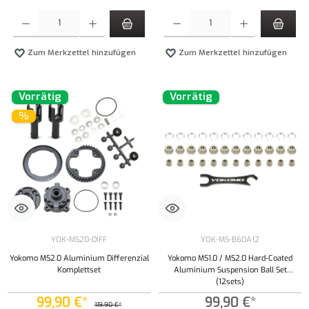
Produkt Anzahl: Gib den gewünschten Wert ein oder benutze die Schaltflächen um die Anzahl
Produkt Anzahl: Gib den gewünschten Wert ei
Zum Merkzettel hinzufügen
Zum Merkzettel hinzufügen
Vorrätig
Vorrätig
%
YOK-MS20-DIFF
YOK-MS-B60A12
Yokomo MS2.0 Aluminium Differenzial
Yokomo MS1.0 / MS2.0 Hard-Coated
Komplettset
Aluminium Suspension Ball Set
(12sets)
99,90 €*
99,90 €*
119,90 €*