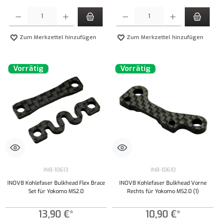
Produkt Anzahl: Gib den gewünschten Wert ein oder benutze die Schaltflächen um die Anzahl
Produkt Anzahl: Gib den gewünschten Wert ei
Zum Merkzettel hinzufügen
Zum Merkzettel hinzufügen
Vorrätig
Vorrätig
IN8-10613
IN8-10610
INOV8 Kohlefaser Bulkhead Flex Brace
INOV8 Kohlefaser Bulkhead Vorne
Set für Yokomo MS2.0
Rechts für Yokomo MS2.0 (1)
13,90 €*
10,90 €*