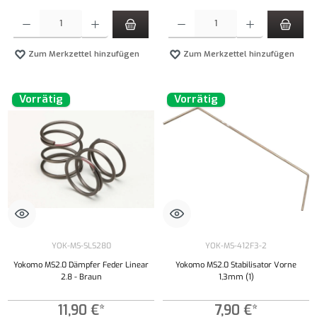
Produkt Anzahl: Gib den gewünschten Wert ein oder benutze die Schaltflächen um die Anzahl
Produkt Anzahl: Gib den gewünschten Wert ei
Zum Merkzettel hinzufügen
Zum Merkzettel hinzufügen
Vorrätig
Vorrätig
YOK-MS-SLS280
YOK-MS-412F3-2
Yokomo MS2.0 Dämpfer Feder Linear
Yokomo MS2.0 Stabilisator Vorne
2.8 - Braun
1,3mm (1)
11,90 €*
7,90 €*