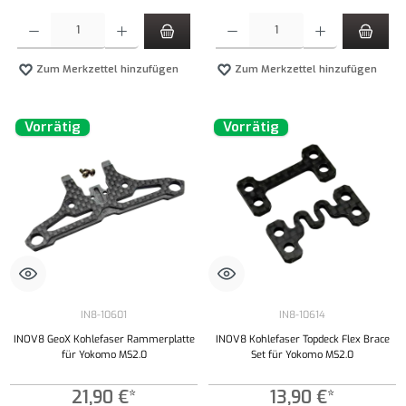
Produkt Anzahl: Gib den gewünschten Wert ein oder benutze die Schaltflächen um die Anzahl
Produkt Anzahl: Gib den gewünschten Wert ei
Zum Merkzettel hinzufügen
Zum Merkzettel hinzufügen
Vorrätig
Vorrätig
IN8-10601
IN8-10614
INOV8 GeoX Kohlefaser Rammerplatte
INOV8 Kohlefaser Topdeck Flex Brace
für Yokomo MS2.0
Set für Yokomo MS2.0
21,90 €*
13,90 €*