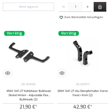
Produkt Anzahl: Gib den gewünschten Wert ei
Nicht lagernd
Zum Merkzettel hinzufügen
Vorrätig
Vorrätig
XR-301558
XR-301977
XRAY X4F-27 Kohlefaser Bulkhead
XRAY X4F-27 Alu Dämpferhalter Vorne
Deckel Hinten - Adjustable Flex
Fixed +1mm (2)
Bulkheads (2)
21,90 €*
42,90 €*