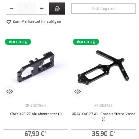
Produkt Anzahl: Gib den gewünschten Wert ein oder benutze die Schaltflächen um die Anzahl
Nicht lagernd
Zum Merkzettel hinzufügen
Vorrätig
Vorrätig
XR-303754-C
XR-303766
XRAY X4F-27 Alu Motorhalter (1)
XRAY X4F-27 Alu Chassis Strebe Vorne
(1)
67,90 €*
35,90 €*