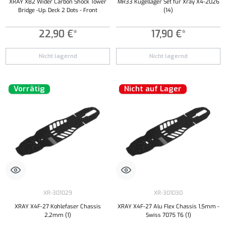
XRAY XB2 Wider Carbon Shock Tower
MR33 Kugellager Set für Xray X4-2026
Bridge -Up. Deck 2 Dots - Front
(14)
22,90 €*
17,90 €*
Nicht lagernd
Nicht lagernd
Vorrätig
Nicht auf Lager
XR-301029
XR-301030
XRAY X4F-27 Kohlefaser Chassis
XRAY X4F-27 Alu Flex Chassis 1,5mm -
2,2mm (1)
Swiss 7075 T6 (1)