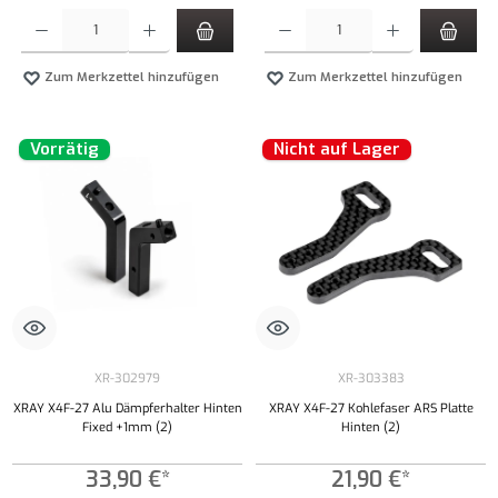
Produkt Anzahl: Gib den gewünschten Wert ein oder benutze die Schaltflächen um die Anzahl
Produkt Anzahl: Gib den gewünschten Wert ei
Zum Merkzettel hinzufügen
Zum Merkzettel hinzufügen
Vorrätig
Nicht auf Lager
XR-302979
XR-303383
XRAY X4F-27 Alu Dämpferhalter Hinten
XRAY X4F-27 Kohlefaser ARS Platte
Fixed +1mm (2)
Hinten (2)
33,90 €*
21,90 €*