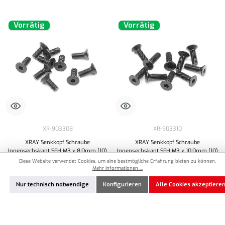
Vorrätig
Vorrätig
XR-903308
XR-903310
XRAY Senkkopf Schraube
XRAY Senkkopf Schraube
Innensechskant SFH M3 x 8,0mm (10)
Innensechskant SFH M3 x 10,0mm (10)
Diese Website verwendet Cookies, um eine bestmögliche Erfahrung bieten zu können.
Mehr Informationen ...
6,90 €*
6,90 €*
Nur technisch notwendige
Konfigurieren
Alle Cookies akzeptiere
Produkt Anzahl: Gib den gewünschten Wert ein oder benutze die Schaltflächen um die Anzahl
Produkt Anzahl: Gib den gewünschten Wert ei
Zum Merkzettel hinzufügen
Zum Merkzettel hinzufügen