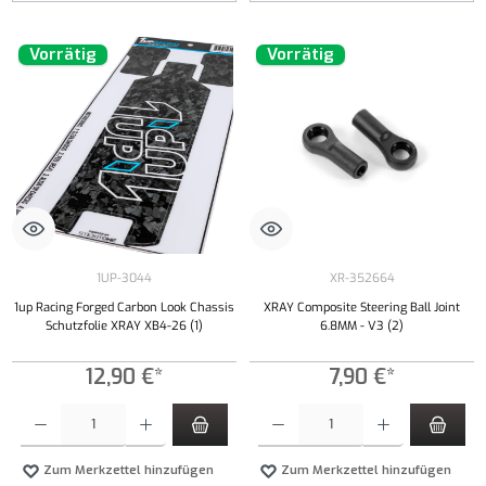
Vorrätig
Vorrätig
1UP-3044
XR-352664
1up Racing Forged Carbon Look Chassis
XRAY Composite Steering Ball Joint
Schutzfolie XRAY XB4-26 (1)
6.8MM - V3 (2)
12,90 €*
7,90 €*
Produkt Anzahl: Gib den gewünschten Wert ein oder benutze die Schaltflächen um die Anzahl
Produkt Anzahl: Gib den gewünschten Wert ei
Zum Merkzettel hinzufügen
Zum Merkzettel hinzufügen