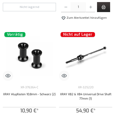
Produkt Anzahl: Gib den gewünschten Wert ei
Nicht lagernd
Zum Merkzettel hinzufügen
Vorrätig
Nicht auf Lager
XR-376364-C
XR-325220
XRAY Alupfosten 10,8mm - Schwarz (2)
XRAY XB2 & XB4 Universal Drive Shaft
77mm (1)
10,90 €*
54,90 €*