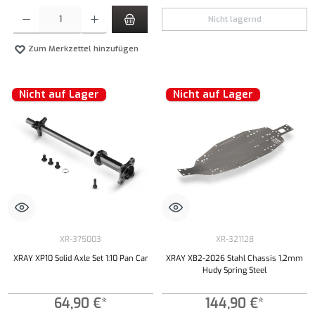
Produkt Anzahl: Gib den gewünschten Wert ein oder benutze die Schaltflächen um die Anzahl
Nicht lagernd
Zum Merkzettel hinzufügen
Nicht auf Lager
Nicht auf Lager
XR-375003
XR-321128
XRAY XP10 Solid Axle Set 1:10 Pan Car
XRAY XB2-2026 Stahl Chassis 1,2mm
Hudy Spring Steel
64,90 €*
144,90 €*