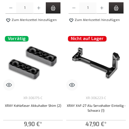
Produkt Anzahl: Gib den gewünschten Wert ein oder benutze die Schaltflächen um die Anzahl
Produkt Anzahl: Gib den gewünschten Wert ei
Zum Merkzettel hinzufügen
Zum Merkzettel hinzufügen
Vorrätig
Nicht auf Lager
XR-306175-C
XR-306223-C
XRAY Kohlefaser Akkuhalter Shim (2)
XRAY X4F-27 Alu Servohalter Einteilig -
Schwarz (1)
9,90 €*
47,90 €*