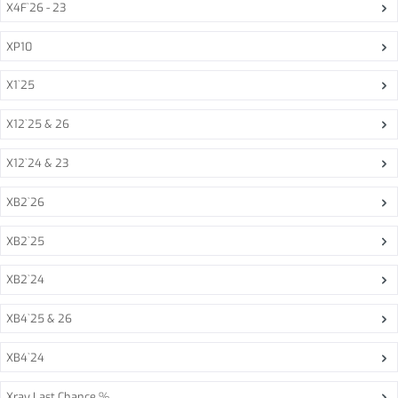
X4F`26 - 23
XP10
X1`25
X12`25 & 26
X12`24 & 23
XB2`26
XB2`25
XB2`24
XB4`25 & 26
XB4`24
Xray Last Chance %