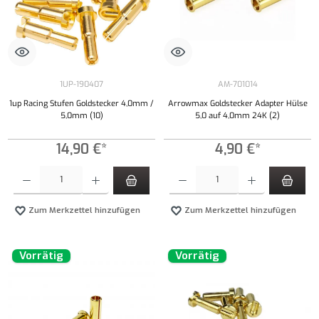
1UP-190407
AM-701014
1up Racing Stufen Goldstecker 4,0mm /
Arrowmax Goldstecker Adapter Hülse
5,0mm (10)
5,0 auf 4,0mm 24K (2)
14,90 €*
4,90 €*
Produkt Anzahl: Gib den gewünschten Wert ein oder benutze die Schaltflächen um die Anzahl
Produkt Anzahl: Gib den gewünschten Wert ei
Zum Merkzettel hinzufügen
Zum Merkzettel hinzufügen
Vorrätig
Vorrätig