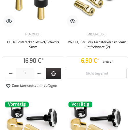
HU-293211
MR33-QLB-5
HUDY Goldstecker Set Rot/Schwarz
MR33 Quick Lock Goldstecker Set 5mm
5mm
- Rot/Schwarz (2)
16,90 €*
6,90 €*
13,90 €*
Produkt Anzahl: Gib den gewünschten Wert ein oder benutze die Schaltflächen um die Anzahl
Nicht lagernd
Zum Merkzettel hinzufügen
Vorrätig
Vorrätig