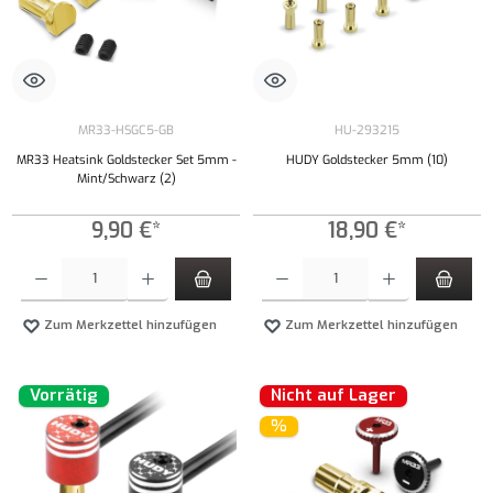
MR33-HSGC5-GB
HU-293215
MR33 Heatsink Goldstecker Set 5mm -
HUDY Goldstecker 5mm (10)
Mint/Schwarz (2)
9,90 €*
18,90 €*
Produkt Anzahl: Gib den gewünschten Wert ein oder benutze die Schaltflächen um die Anzahl
Produkt Anzahl: Gib den gewünschten Wert ei
Zum Merkzettel hinzufügen
Zum Merkzettel hinzufügen
Vorrätig
Nicht auf Lager
%