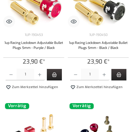
1UP-190453
1UP-190450
1up Racing Lockdown Adjustable Bullet
1up Racing Lockdown Adjustable Bullet
Plugs 5mm - Purple / Black
Plugs 5mm - Black / Black
23,90 €*
23,90 €*
Produkt Anzahl: Gib den gewünschten Wert ein oder benutze die Schaltflächen um die Anzahl
Produkt Anzahl: Gib den gewünschten Wert ei
Zum Merkzettel hinzufügen
Zum Merkzettel hinzufügen
Vorrätig
Vorrätig