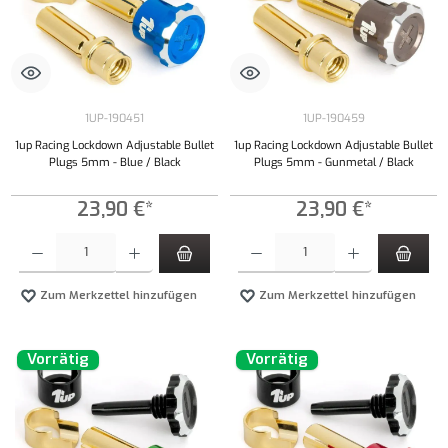
1UP-190451
1UP-190459
1up Racing Lockdown Adjustable Bullet
1up Racing Lockdown Adjustable Bullet
Plugs 5mm - Blue / Black
Plugs 5mm - Gunmetal / Black
23,90 €*
23,90 €*
Produkt Anzahl: Gib den gewünschten Wert ein oder benutze die Schaltflächen um die Anzahl
Produkt Anzahl: Gib den gewünschten Wert ei
Zum Merkzettel hinzufügen
Zum Merkzettel hinzufügen
Vorrätig
Vorrätig