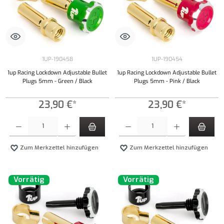
1UP-190458
1UP-190454
1up Racing Lockdown Adjustable Bullet
1up Racing Lockdown Adjustable Bullet
Plugs 5mm - Green / Black
Plugs 5mm - Pink / Black
23,90 €*
23,90 €*
Produkt Anzahl: Gib den gewünschten Wert ein oder benutze die Schaltflächen um die Anzahl
Produkt Anzahl: Gib den gewünschten Wert ei
Zum Merkzettel hinzufügen
Zum Merkzettel hinzufügen
Vorrätig
Vorrätig