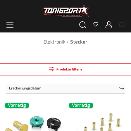
alt springen
Elektronik
Stecker
/
Produkte filtern
Vorrätig
Vorrätig