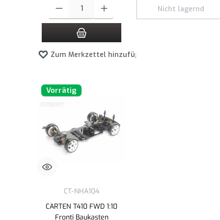
Produkt Anzahl: Gib den gewünschten Wert ein oder benutze die
Nicht lagernd
Zum Merkzettel hinzufügen
Vorrätig
CT-NHA104
CARTEN T410 FWD 1:10
Fronti Baukasten