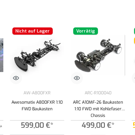
Nicht auf Lager
Vorrätig
AW-A800FXR
ARC-R100040
Awesomatix A800FXR 1:10
ARC A10MF-26 Baukasten
FWD Baukasten
1:10 FWD mit Kohlefaser
Chassis
599,00 €*
499,00 €*
€*