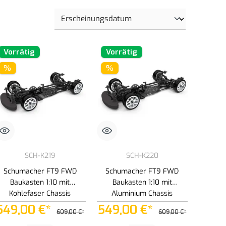
Vorrätig
Vorrätig
%
%
SCH-K219
SCH-K220
Schumacher FT9 FWD
Schumacher FT9 FWD
Baukasten 1:10 mit
Baukasten 1:10 mit
Kohlefaser Chassis
Aluminium Chassis
549,00 €*
549,00 €*
609,00 €*
609,00 €*