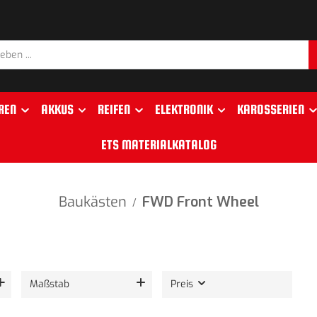
REN
AKKUS
REIFEN
ELEKTRONIK
KAROSSERIEN
ETS MATERIALKATALOG
Baukästen
FWD Front Wheel
/
Maßstab
Preis