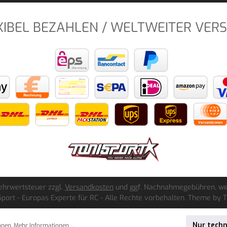
XIBEL BEZAHLEN / WELTWEITER VER
 Mehrwertsteuer zzgl.
Versandkosten
und ggf. Nachnahmegebühren, we
port - Europas Experte für RC - Alle Rechte vorbehalten. Theme by
Nur tech
nnen.
Mehr Informationen ...