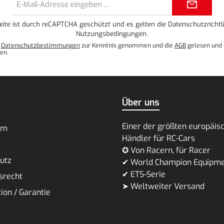
Mail-
Adresse*
eite ist durch reCAPTCHA geschützt und es gelten die
Datenschutzrichtli
Nutzungsbedingungen
.
e
Datenschutzbestimmungen
zur Kenntnis genommen und die
AGB
gelesen und 
en.
Über uns
Einer der größten europäis
um
Händler für RC-Cars
✪ Von Racern, für Racer
utz
✔ World Champion Equipm
✔ ETS-Serie
srecht
➤ Weltweiter Versand
ion / Garantie