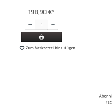
198,90 €*
Produkt Anzahl: Gib den gewünschten Wert ein oder benutze die
Zum Merkzettel hinzufügen
Abonni
rec