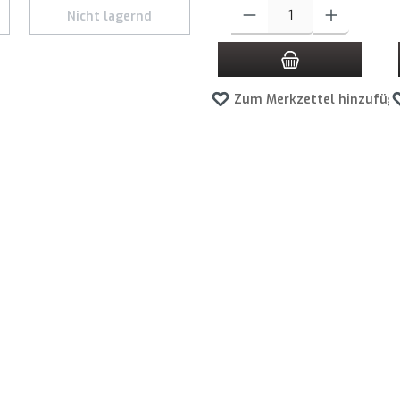
 Schaltflächen um die Anzahl zu erhöhen oder zu reduzieren.
Produkt Anzahl: Gib den gewünscht
Nicht lagernd
Zum Merkzettel hinzufüg