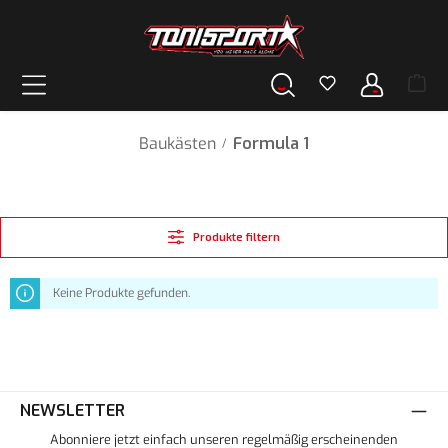
alt springen
Baukästen
Formula 1
/
Produkte filtern
Keine Produkte gefunden.
NEWSLETTER
Abonniere jetzt einfach unseren regelmäßig erscheinenden