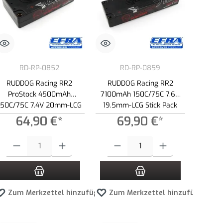
RD-RP-0852
RD-RP-0859
RUDDOG Racing RR2
RUDDOG Racing RR2
ProStock 4500mAh
7100mAh 150C/75C 7.6V
150C/75C 7.4V 20mm-LCG
19.5mm-LCG Stick Pack
Short Stick Pack LiPo Akku
LiPo-HV Akku
64,90 €*
69,90 €*
r zu reduzieren.
en Wert ein oder benutze die Schaltflächen um die Anzahl zu erhöhen oder zu red
Produkt Anzahl: Gib den gewünschten Wert ein oder benutze die Schaltflächen 
Produkt Anzahl: Gib den gewünschten Wert 
en
Zum Merkzettel hinzufügen
Zum Merkzettel hinzufügen