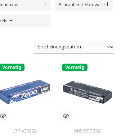
lebeband
Schrauben / Hardware
reis
Vorrätig
Vorrätig
LRP-433282
NOS-999858