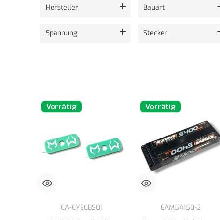
Es werden 24 von 187 Produkten angezeigt.
Hersteller
Bauart
Spannung
Stecker
Vorrätig
Vorrätig
CA-CYECBS01
EAM54150-2