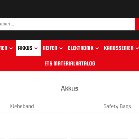
REN
AKKUS
REIFEN
ELEKTRONIK
KAROSSERIEN
ETS MATERIALKATALOG
Akkus
Klebeband
Safety Bags