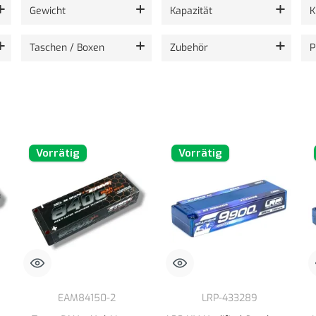
Gewicht
Kapazität
K
Taschen / Boxen
Zubehör
P
Vorrätig
Vorrätig
EAM84150-2
LRP-433289