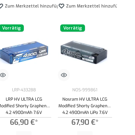
en
Zum Merkzettel hinzufügen
Zum Merkzettel hinzufügen
Vorrätig
Vorrätig
LRP-433288
NOS-999861
LRP HV ULTRA LCG
Nosram HV ULTRA LCG
odified Shorty Graphene-
Modified Shorty Graphene-
4.2 4900mAh 7.6V
4.2 4900mAh LiPo 7.6V
130C/65C LiPo Akku - 173g
130C/65C - 173g
66,90 €*
67,90 €*
r zu reduzieren.
lächen um die Anzahl zu erhöhen oder zu reduzieren.
en Wert ein oder benutze die Schaltflächen um die Anzahl zu erhöhen oder zu red
Produkt Anzahl: Gib den gewünschten Wert ein oder benutze die Schaltflächen 
Produkt Anzahl: Gib den gewünschten Wert 