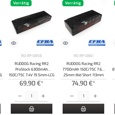
Vorrätig
Vorrätig
RD-RP-0858
RD-RP-0861
RUDDOG Racing RR2
RUDDOG Racing RR2
ProStock 6300mAh
7700mAh 150C/75C 7.6V
8
CG
150C/75C 7.4V 19.5mm-LCG
25mm Mid Short 113mm
Stick Pack LiPo Akku
Stick Pack LiPo-HV Battery
69,90 €*
74,90 €*
 Schaltflächen um die Anzahl zu erhöhen oder zu reduzieren.
ewünschten Wert ein oder benutze die Schaltflächen um die Anzahl zu erhöhen ode
Produkt Anzahl: Gib den gewünschten Wert ein oder benutze die Schaltf
Produkt Anzahl: Gib den gewünscht