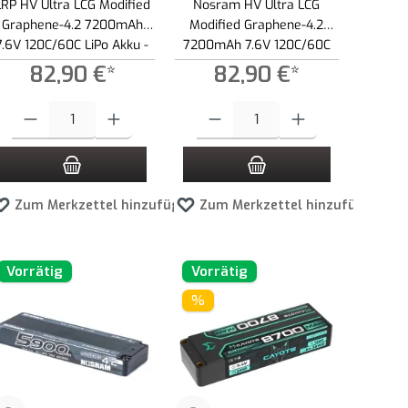
LRP HV Ultra LCG Modified
Nosram HV Ultra LCG
Graphene-4.2 7200mAh
Modified Graphene-4.2
7.6V 120C/60C LiPo Akku -
7200mAh 7.6V 120C/60C
237g
LiPo Akku - 246g
82,90 €*
82,90 €*
r zu reduzieren.
lächen um die Anzahl zu erhöhen oder zu reduzieren.
en Wert ein oder benutze die Schaltflächen um die Anzahl zu erhöhen oder zu red
Produkt Anzahl: Gib den gewünschten Wert ein oder benutze die Schaltflächen 
Produkt Anzahl: Gib den gewünschten Wert 
en
Zum Merkzettel hinzufügen
Zum Merkzettel hinzufügen
Vorrätig
Vorrätig
%