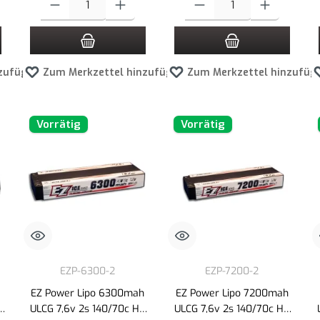
zufügen
Zum Merkzettel hinzufügen
Zum Merkzettel hinzufüg
Vorrätig
Vorrätig
EZP-6300-2
EZP-7200-2
EZ Power Lipo 6300mah
EZ Power Lipo 7200mah
ULCG 7,6v 2s 140/70c HV
ULCG 7,6v 2s 140/70c HV