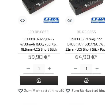
RD-RP-0853
RD-RP-0855
RUDDOG Racing RR2
RUDDOG Racing RR2
4700mAh 150C/75C 7.6V
5400mAh 150C/75C 7.6
18.5mm-LCG Short Stick
22mm-LCG Short Stick Pa
Pack LiPo-HV Akku
LiPo-HV Akku
59,90 €*
64,90 €*
Produkt Anzahl: Gib den gewünschten Wert ein oder benutze die
Produkt Anzahl: Gib den g
Zum Merkzettel hinzufügen
Zum Merkzettel hin