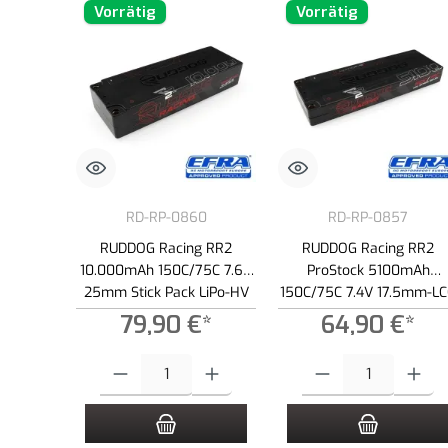
Vorrätig
Vorrätig
RD-RP-0860
RD-RP-0857
RUDDOG Racing RR2
RUDDOG Racing RR2
10.000mAh 150C/75C 7.6V
ProStock 5100mAh
25mm Stick Pack LiPo-HV
150C/75C 7.4V 17.5mm-L
Akku
Stick Pack LiPo Akku
79,90 €*
64,90 €*
Produkt Anzahl: Gib den gewünschten Wert ein oder benutze die
Produkt Anzahl: Gib den g