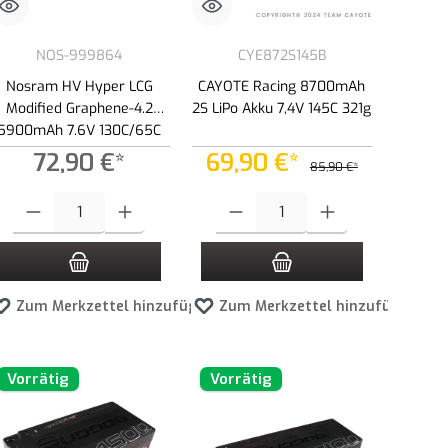
NOS-999864
CYE872S145B
Nosram HV Hyper LCG
CAYOTE Racing 8700mAh
Modified Graphene-4.2
2S LiPo Akku 7,4V 145C 321g
5900mAh 7.6V 130C/65C
LiPo Akku - 217g
72,90 €*
69,90 €*
85,90 €*
r zu reduzieren.
lächen um die Anzahl zu erhöhen oder zu reduzieren.
en Wert ein oder benutze die Schaltflächen um die Anzahl zu erhöhen oder zu red
Produkt Anzahl: Gib den gewünschten Wert ein oder benutze die Schaltflächen 
Produkt Anzahl: Gib den gewünschten Wert 
en
Zum Merkzettel hinzufügen
Zum Merkzettel hinzufügen
Vorrätig
Vorrätig