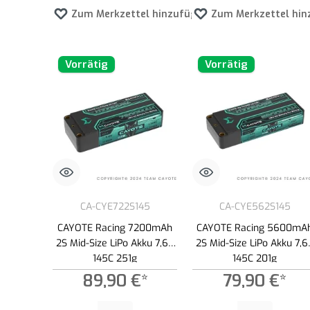
Zum Merkzettel hinzufügen
Zum Merkzettel hin
Vorrätig
Vorrätig
CA-CYE722S145
CA-CYE562S145
CAYOTE Racing 7200mAh
CAYOTE Racing 5600mA
2S Mid-Size LiPo Akku 7,6V
2S Mid-Size LiPo Akku 7,6
145C 251g
145C 201g
89,90 €*
79,90 €*
Produkt Anzahl: Gib den gewünschten Wert ein oder benutze die
Produkt Anzahl: Gib den g