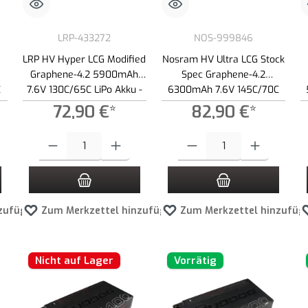
LRP-433272
NOS-999846
LRP HV Hyper LCG Modified
Nosram HV Ultra LCG Stock
Graphene-4.2 5900mAh
Spec Graphene-4.2
C
7.6V 130C/65C LiPo Akku -
6300mAh 7.6V 145C/70C
217g
LiPo Akku - 237g
72,90 €*
82,90 €*
 Schaltflächen um die Anzahl zu erhöhen oder zu reduzieren.
ewünschten Wert ein oder benutze die Schaltflächen um die Anzahl zu erhöhen ode
Produkt Anzahl: Gib den gewünschten Wert ein oder benutze die Schaltf
Produkt Anzahl: Gib den gewünscht
zufügen
Zum Merkzettel hinzufügen
Zum Merkzettel hinzufüg
Nicht auf Lager
Vorrätig