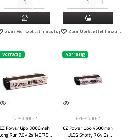
en
Zum Merkzettel hinzufügen
Zum Merkzettel hinzufügen
Vorrätig
Vorrätig
EZP-9800-2
EZP-4600-2
EZ Power Lipo 9800mah
EZ Power Lipo 4600mah
Long Run 7,6v 2s 140/70c
ULCG Shorty 7,6v 2s