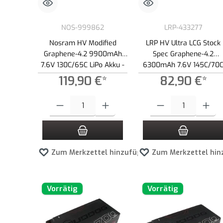
NOS-999862
LRP-433277
Nosram HV Modified
LRP HV Ultra LCG Stock
Graphene-4.2 9900mAh
Spec Graphene-4.2
7.6V 130C/65C LiPo Akku -
6300mAh 7.6V 145C/70
336g
LiPo Akku - 237g
119,90 €*
82,90 €*
Produkt Anzahl: Gib den gewünschten Wert ein oder benutze die
Produkt Anzahl: Gib den g
Zum Merkzettel hinzufügen
Zum Merkzettel hin
Vorrätig
Vorrätig