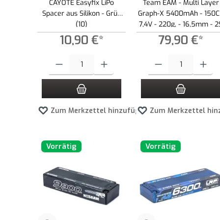
CAYOTE Easyfix LiPo
Team EAM - Multi Layer
Spacer aus Silikon - Grün
Graph-X 5400mAh - 150C
(10)
7,4V - 220g, - 16,5mm - 2
UUULCG LiPo
10,90 €*
79,90 €*
Produkt Anzahl: Gib den gewünschten Wert ein oder benutze die
Produkt Anzahl: Gib den g
Zum Merkzettel hinzufügen
Zum Merkzettel hin
Vorrätig
Vorrätig