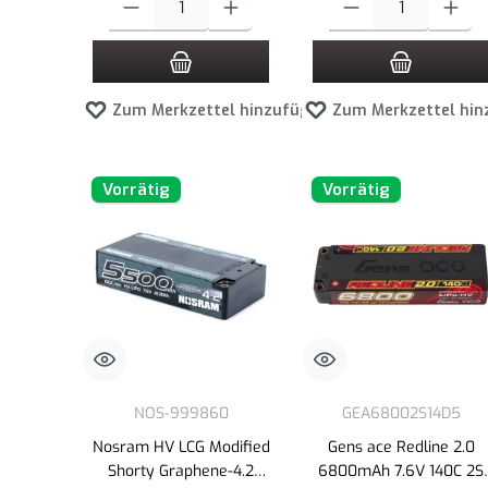
Zum Merkzettel hinzufügen
Zum Merkzettel hin
Vorrätig
Vorrätig
NOS-999860
GEA68002S14D5
Nosram HV LCG Modified
Gens ace Redline 2.0
Shorty Graphene-4.2
6800mAh 7.6V 140C 2S