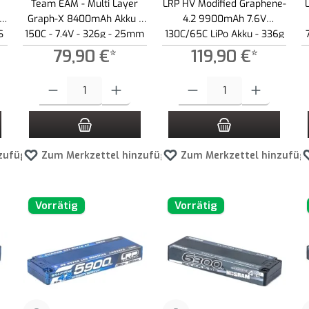
Team EAM - Multi Layer
LRP HV Modified Graphene-
 -
Graph-X 8400mAh Akku -
4.2 9900mAh 7.6V
S
150C - 7.4V - 326g - 25mm
130C/65C LiPo Akku - 336g
- 2S LiPo
79,90 €*
119,90 €*
 Schaltflächen um die Anzahl zu erhöhen oder zu reduzieren.
ewünschten Wert ein oder benutze die Schaltflächen um die Anzahl zu erhöhen ode
Produkt Anzahl: Gib den gewünschten Wert ein oder benutze die Schaltf
Produkt Anzahl: Gib den gewünscht
zufügen
Zum Merkzettel hinzufügen
Zum Merkzettel hinzufüg
Vorrätig
Vorrätig