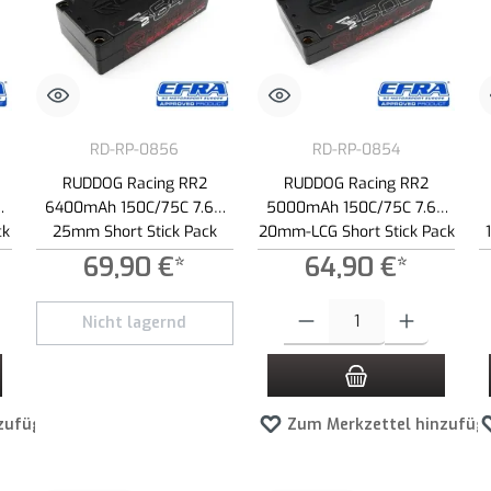
RD-RP-0856
RD-RP-0854
RUDDOG Racing RR2
RUDDOG Racing RR2
V
6400mAh 150C/75C 7.6V
5000mAh 150C/75C 7.6V
ck
25mm Short Stick Pack
20mm-LCG Short Stick Pack
LiPo-HV Akku
LiPo-HV Akku
69,90 €*
64,90 €*
 Schaltflächen um die Anzahl zu erhöhen oder zu reduzieren.
ewünschten Wert ein oder benutze die Schaltflächen um die Anzahl zu erhöhen ode
Produkt Anzahl: Gib den gewünscht
Nicht lagernd
zufügen
Zum Merkzettel hinzufüg