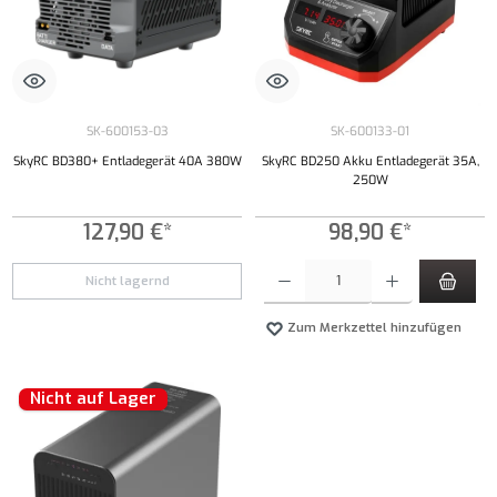
SK-600153-03
SK-600133-01
SkyRC BD380+ Entladegerät 40A 380W
SkyRC BD250 Akku Entladegerät 35A,
250W
127,90 €*
98,90 €*
Produkt Anzahl: Gib den gewünschten Wert ei
Nicht lagernd
Zum Merkzettel hinzufügen
Nicht auf Lager