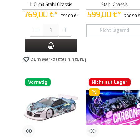
1:10 mit Stahl Chassis
Stahl Chassis
769,00 €*
599,00 €*
799,00 €*
788,90 €
Produkt Anzahl: Gib den gewünschten Wert ein oder benutze die 
Nicht lagernd
Zum Merkzettel hinzufügen
Vorrätig
Nicht auf Lager
%