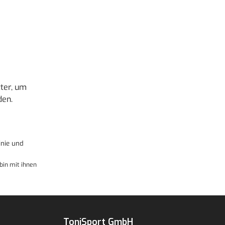
ter, um
den.
nie
und
bin mit ihnen
ToniSport GmbH