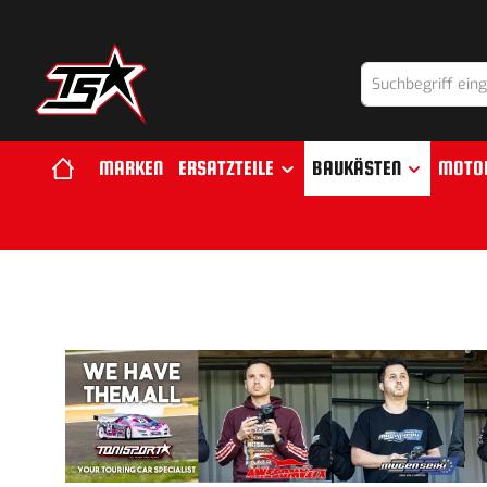
springen
Zur Hauptnavigation springen
MARKEN
ERSATZTEILE
BAUKÄSTEN
MOTO