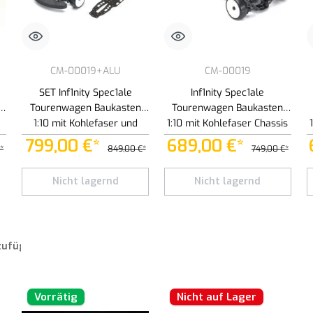
CM-00019+ALU
CM-00019
SET Inf1nity Spec1ale
Inf1nity Spec1ale
Tourenwagen Baukasten
Tourenwagen Baukasten
1:10 mit Kohlefaser und
1:10 mit Kohlefaser Chassis
Aluminium Chassis
799,00 €*
689,00 €*
*
849,00 €*
749,00 €*
wünschten Wert ein oder benutze die Schaltflächen um die Anzahl zu erhöhen oder
Nicht lagernd
Nicht lagernd
zufügen
Vorrätig
Nicht auf Lager