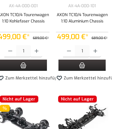
AX-4A-000-001
AX-4A-000-101
AXON TC10/4 Tourenwagen
AXON TC10/4 Tourenwagen
1:10 Kohlefaser Chassis
1:10 Aluminium Chassis
499,00 €*
499,00 €*
689,00 €*
689,00 €*
Produkt Anzahl: Gib den gewünschten Wert ein oder benutze die Schaltflächen 
Produkt Anzahl: Gib den gewünschten Wert
Zum Merkzettel hinzufügen
Zum Merkzettel hinzufügen
Nicht auf Lager
Nicht auf Lager
%