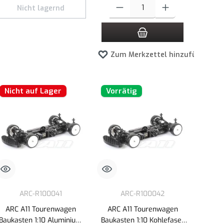
Produkt Anzahl: Gib den gewünschten Wert
Nicht lagernd
Zum Merkzettel hinzufügen
Nicht auf Lager
Vorrätig
ARC-R100041
ARC-R100042
ARC A11 Tourenwagen
ARC A11 Tourenwagen
Baukasten 1:10 Aluminium
Baukasten 1:10 Kohlefaser