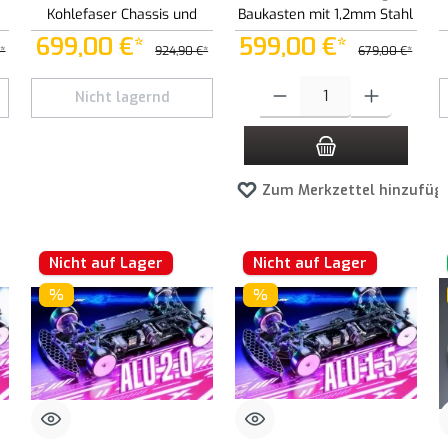
Kohlefaser Chassis und
Baukasten mit 1,2mm Stahl
Xray 301028 Stahl Chassis
Chassis
699,00 €*
599,00 €*
*
924,90 €*
679,00 €*
Schaltflächen um die Anzahl zu erhöhen oder zu reduzieren.
Produkt Anzahl: Gib den gewünscht
Nicht lagernd
Zum Merkzettel hinzufüg
Nicht auf Lager
Nicht auf Lager
%
%