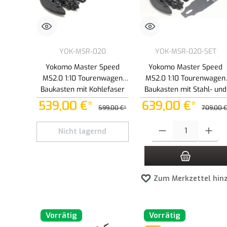
YOK-MSR-020
YOK-MSR-020-SET
Yokomo Master Speed
Yokomo Master Speed
MS2.0 1:10 Tourenwagen
MS2.0 1:10 Tourenwagen
Baukasten mit Kohlefaser
Baukasten mit Stahl- und
Chassis
Kohlefaser Chassis
539,00 €*
639,00 €*
599,00 €*
709,00 €
Produkt Anzahl: Gib den ge
Nicht lagernd
Zum Merkzettel hin
Vorrätig
Vorrätig