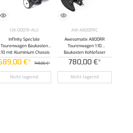
CM-00019-ALU
AW-A800RRC
Inf1nity Spec1ale
Awesomatix A800RR
Tourenwagen Baukasten
Tourenwagen 1:10
1:10 mit Aluminium Chassis
Baukasten Kohlefaser
Chassis
689,00 €*
780,00 €*
749,00 €*
 zu reduzieren.
Nicht lagernd
Nicht lagernd