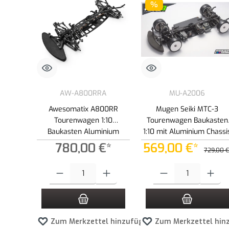
%
AW-A800RRA
MU-A2006
Awesomatix A800RR
Mugen Seiki MTC-3
Tourenwagen 1:10
Tourenwagen Baukasten
Baukasten Aluminium
1:10 mit Aluminium Chassi
Chassis
780,00 €*
569,00 €*
729,00 €
Produkt Anzahl: Gib den gewünschten Wert ein oder benutze die 
Produkt Anzahl: Gib den ge
Zum Merkzettel hinzufügen
Zum Merkzettel hin