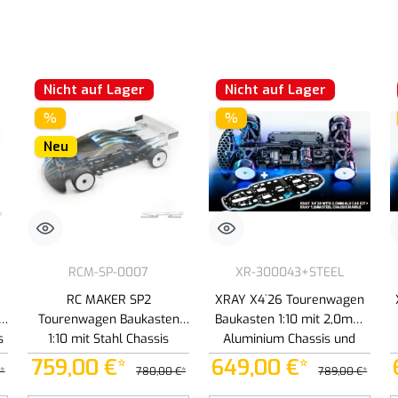
Nicht auf Lager
Nicht auf Lager
%
%
Neu
RCM-SP-0007
XR-300043+STEEL
RC MAKER SP2
XRAY X4`26 Tourenwagen
Tourenwagen Baukasten
Baukasten 1:10 mit 2,0mm
s
1:10 mit Stahl Chassis
Aluminium Chassis und
Xray 1,2mm Stahl Chassis
759,00 €*
649,00 €*
*
780,00 €*
789,00 €*
(301028)