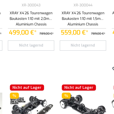
XR-300043
XR-300044
n
XRAY X4`26 Tourenwagen
XRAY X4`26 Tourenwagen
Baukasten 1:10 mit 2,0mm
Baukasten 1:10 mit 1,5mm
Aluminium Chassis
Aluminium Chassis
499,00 €*
559,00 €*
*
789,00 €*
789,00 €*
Schaltflächen um die Anzahl zu erhöhen oder zu reduzieren.
Nicht lagernd
Nicht lagernd
Nicht auf Lager
Nicht auf Lager
%
%