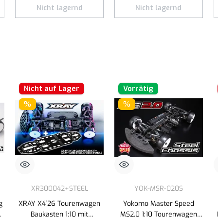
Nicht lagernd
Nicht lagernd
Nicht auf Lager
Vorrätig
%
%
XR300042+STEEL
YOK-MSR-020S
g
XRAY X4`26 Tourenwagen
Yokomo Master Speed
LC
Baukasten 1:10 mit
MS2.0 1:10 Tourenwagen