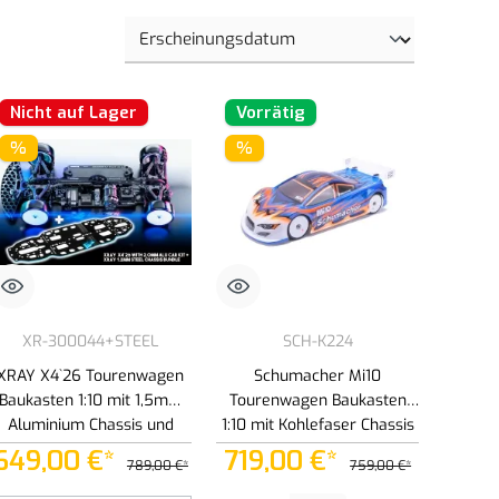
Nicht auf Lager
Vorrätig
%
%
XR-300044+STEEL
SCH-K224
XRAY X4`26 Tourenwagen
Schumacher Mi10
Baukasten 1:10 mit 1,5mm
Tourenwagen Baukasten
Aluminium Chassis und
1:10 mit Kohlefaser Chassis
Xray 1,2mm Stahl Chassis
649,00 €*
719,00 €*
789,00 €*
759,00 €*
(301028)