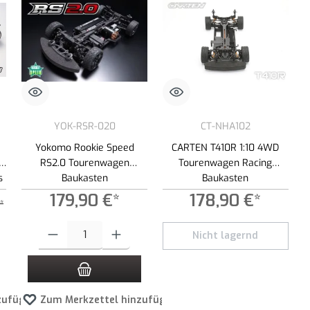
YOK-RSR-020
CT-NHA102
Yokomo Rookie Speed
CARTEN T410R 1:10 4WD
RS2.0 Tourenwagen
Tourenwagen Racing
s
Baukasten
Baukasten
179,90 €*
178,90 €*
*
Schaltflächen um die Anzahl zu erhöhen oder zu reduzieren.
wünschten Wert ein oder benutze die Schaltflächen um die Anzahl zu erhöhen oder
Produkt Anzahl: Gib den gewünschten Wert ein oder benutze die Schaltf
Nicht lagernd
zufügen
Zum Merkzettel hinzufügen