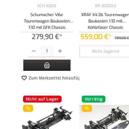
SCH-K205
XR-300042
Schumacher Vibe
XRAY X4`26 Tourenwage
Tourenwagen Baukasten
Baukasten 1:10 mit
1:10 mit GFK Chassis
Kohlefaser Chassis
279,90 €*
559,00 €*
789,00 €
Produkt Anzahl: Gib den gewünschten Wert ein oder benutze die 
Nicht lagernd
Zum Merkzettel hinzufügen
Nicht auf Lager
Vorrätig
%
%