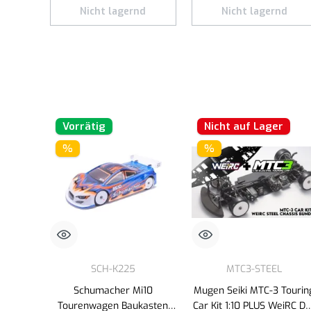
Nicht lagernd
Nicht lagernd
Vorrätig
Nicht auf Lager
%
%
SCH-K225
MTC3-STEEL
Schumacher Mi10
Mugen Seiki MTC-3 Tourin
Tourenwagen Baukasten
Car Kit 1:10 PLUS WeiRC D