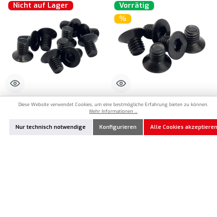
Nicht auf Lager
Vorrätig
%
Diese Website verwendet Cookies, um eine bestmögliche Erfahrung bieten zu können.
RCM-SP-9032
RCM-SP-9031
Mehr Informationen ...
RC MAKER 110° M3x5mm Senkkopf
RC MAKER 110° M3x4mm Senkkopf
Stahlschraube (10)
Stahlschraube (5)
Nur technisch notwendige
Konfigurieren
Alle Cookies akzeptiere
9,90 €*
3,90 €*
6,90 €*
Produkt Anzahl: Gib den gewünschten Wert ei
Nicht lagernd
Zum Merkzettel hinzufügen