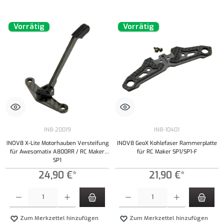
Vorrätig
Vorrätig
IN8-20019
IN8-10401
INOV8 X-Lite Motorhauben Versteifung
INOV8 GeoX Kohlefaser Rammerplatte
für Awesomatix A800RR / RC Maker
für RC Maker SP1/SP1-F
SP1
24,90 €*
21,90 €*
Produkt Anzahl: Gib den gewünschten Wert ein oder benutze die Schaltflächen um die Anzahl
Produkt Anzahl: Gib den gewünschten Wert ei
Zum Merkzettel hinzufügen
Zum Merkzettel hinzufügen