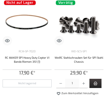
Nicht auf Lager
Vorrätig
RCM-SP-7020
WEI-SCS-SP1
RC MAKER SP1 Heavy Duty Ceptor VI
WeiRC Stahlschrauben Set für SP1 Stahl
Bando Riemen 351 (1)
Chassis
17,90 €*
29,90 €*
Produkt Anzahl: Gib den gewünschten Wert ei
Nicht lagernd
Zum Merkzettel hinzufügen