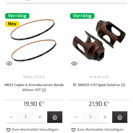
Vorrätig
Vorrätig
Neu
MR33-202513
RCM-SP-4131
MR33 Ceptor-6 Antriebsriemen Bando
RC MAKER 4131 Spool Outdrive (2)
351mm 117T (2)
19,90 €*
21,90 €*
Produkt Anzahl: Gib den gewünschten Wert ein oder benutze die Schaltflächen um die Anzahl
Produkt Anzahl: Gib den gewünschten Wert ei
Zum Merkzettel hinzufügen
Zum Merkzettel hinzufügen