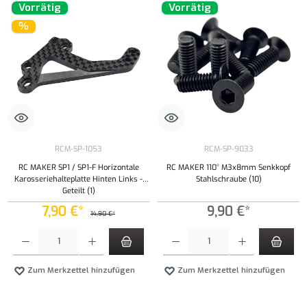
Vorrätig
Vorrätig
%
RCM-SP-1053
RCM-SP-9033
RC MAKER SP1 / SP1-F Horizontale
RC MAKER 110° M3x8mm Senkkopf
Karosseriehalteplatte Hinten Links -
Stahlschraube (10)
Geteilt (1)
7,90 €*
9,90 €*
14,90 €*
Produkt Anzahl: Gib den gewünschten Wert ein oder benutze die Schaltflächen um die Anzahl
Produkt Anzahl: Gib den gewünschten Wert ei
Zum Merkzettel hinzufügen
Zum Merkzettel hinzufügen