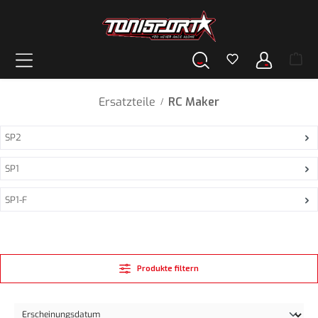
alt springen
Ersatzteile
RC Maker
/
SP2
SP1
SP1-F
Produkte filtern