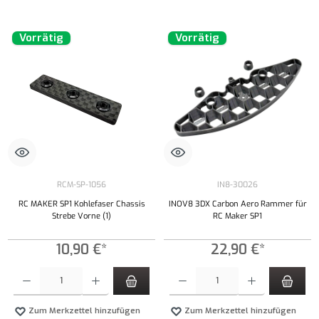
Vorrätig
Vorrätig
RCM-SP-1056
IN8-30026
RC MAKER SP1 Kohlefaser Chassis
INOV8 3DX Carbon Aero Rammer für
Strebe Vorne (1)
RC Maker SP1
10,90 €*
22,90 €*
Produkt Anzahl: Gib den gewünschten Wert ein oder benutze die Schaltflächen um die Anzahl
Produkt Anzahl: Gib den gewünschten Wert ei
Zum Merkzettel hinzufügen
Zum Merkzettel hinzufügen