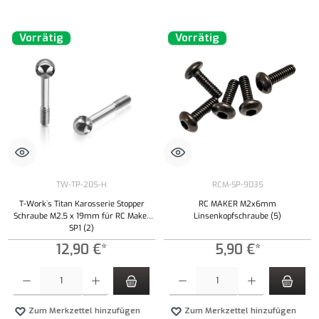
Vorrätig
Vorrätig
TW-TP-205-H
RCM-SP-9035
T-Work`s Titan Karosserie Stopper
RC MAKER M2x6mm
Schraube M2,5 x 19mm für RC Maker
Linsenkopfschraube (5)
SP1 (2)
12,90 €*
5,90 €*
Produkt Anzahl: Gib den gewünschten Wert ein oder benutze die Schaltflächen um die Anzahl
Produkt Anzahl: Gib den gewünschten Wert ei
Zum Merkzettel hinzufügen
Zum Merkzettel hinzufügen