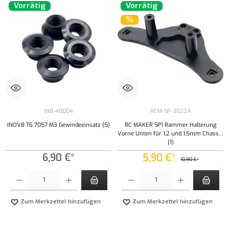
Vorrätig
Vorrätig
%
IN8-40004
RCM-SP-3022A
INOV8 T6 7057 M3 Gewindeeinsatz (5)
RC MAKER SP1 Rammer Halterung
Vorne Unten für 1,2 und 1,5mm Chassis
(1)
6,90 €*
5,90 €*
10,90 €*
Produkt Anzahl: Gib den gewünschten Wert ein oder benutze die Schaltflächen um die Anzahl
Produkt Anzahl: Gib den gewünschten Wert ei
Zum Merkzettel hinzufügen
Zum Merkzettel hinzufügen