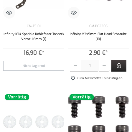
CM-TS101
CM-B02305
Infinity IF14 Speciale Kohlefaser Topdeck
Infinity M3x5mm Flat Head Schraube
Vorne 1,6mm (1)
(10)
16,90 €*
2,90 €*
Produkt Anzahl: Gib den gewünschten Wert ei
Nicht lagernd
Zum Merkzettel hinzufügen
Vorrätig
Vorrätig