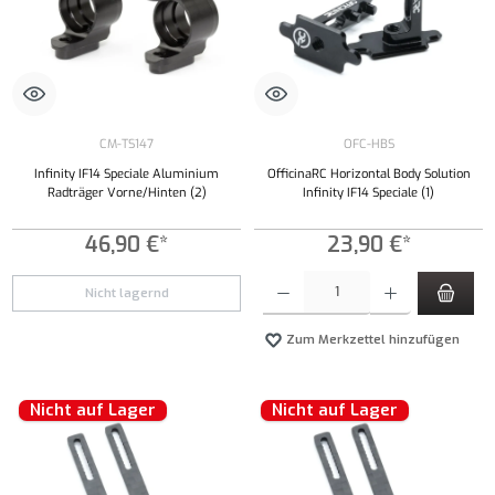
CM-TS147
OFC-HBS
Infinity IF14 Speciale Aluminium
OfficinaRC Horizontal Body Solution
Radträger Vorne/Hinten (2)
Infinity IF14 Speciale (1)
46,90 €*
23,90 €*
Produkt Anzahl: Gib den gewünschten Wert ei
Nicht lagernd
Zum Merkzettel hinzufügen
Nicht auf Lager
Nicht auf Lager