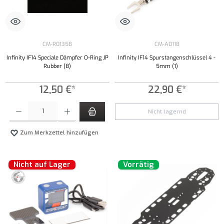
CM-R0135B
CM-A0118
Infinity IF14 Speciale Dämpfer O-Ring JP
Infinity IF14 Spurstangenschlüssel 4 -
Rubber (8)
5mm (1)
12,50 €*
22,90 €*
Produkt Anzahl: Gib den gewünschten Wert ein oder benutze die Schaltflächen um die Anzahl
Nicht lagernd
Zum Merkzettel hinzufügen
Nicht auf Lager
Vorrätig