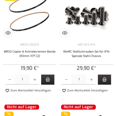
MR33-202513
WEI-SCS-IF14
MR33 Ceptor-6 Antriebsriemen Bando
WeiRC Stahlschrauben Set für IF14
351mm 117T (2)
Speciale Stahl Chassis
19,90 €*
29,90 €*
Produkt Anzahl: Gib den gewünschten Wert ein oder benutze die Schaltflächen um die Anzahl
Produkt Anzahl: Gib den gewünschten Wert ei
Zum Merkzettel hinzufügen
Zum Merkzettel hinzufügen
Nicht auf Lager
Nicht auf Lager
%
%