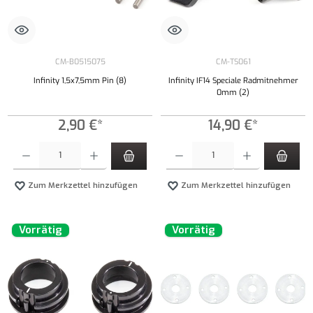
CM-B0515075
CM-TS061
Infinity 1,5x7,5mm Pin (8)
Infinity IF14 Speciale Radmitnehmer
0mm (2)
2,90 €*
14,90 €*
Produkt Anzahl: Gib den gewünschten Wert ein oder benutze die Schaltflächen um die Anzahl
Produkt Anzahl: Gib den gewünschten Wert ei
Zum Merkzettel hinzufügen
Zum Merkzettel hinzufügen
Vorrätig
Vorrätig