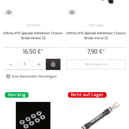
CM-TS145
CM-TS146
Infinity IF14 Speciale Kohlefaser Chassis
Infinity IF14 Speciale Kohlefaser Chassis
Strebe Hinten (1)
Strebe Vorne (1)
16,50 €*
7,90 €*
Produkt Anzahl: Gib den gewünschten Wert ein oder benutze die Schaltflächen um die Anzahl
Nicht lagernd
Zum Merkzettel hinzufügen
Vorrätig
Nicht auf Lager