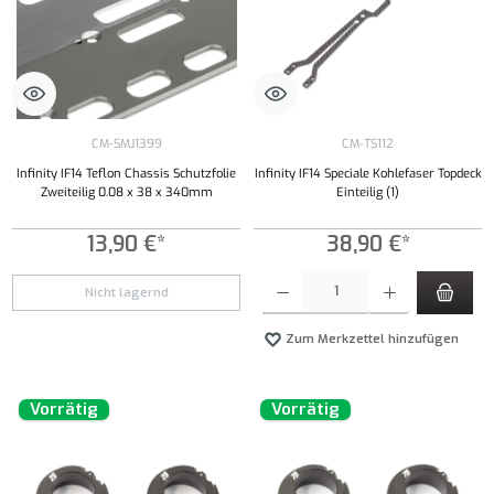
CM-SMJ1399
CM-TS112
Infinity IF14 Teflon Chassis Schutzfolie
Infinity IF14 Speciale Kohlefaser Topdeck
Zweiteilig 0.08 x 38 x 340mm
Einteilig (1)
13,90 €*
38,90 €*
Produkt Anzahl: Gib den gewünschten Wert ei
Nicht lagernd
Zum Merkzettel hinzufügen
Vorrätig
Vorrätig