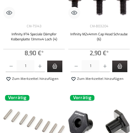
CM-TS143
CM-B03204
Infinity IF14 Speciale Dämpfer
Infinity M2x4mm Cap Head Schraube
Kolbenplatte 1,1mmx4 Loch (4)
(6)
8,90 €*
2,90 €*
Produkt Anzahl: Gib den gewünschten Wert ein oder benutze die Schaltflächen um die Anzahl
Produkt Anzahl: Gib den gewünschten Wert ei
Zum Merkzettel hinzufügen
Zum Merkzettel hinzufügen
Vorrätig
Vorrätig