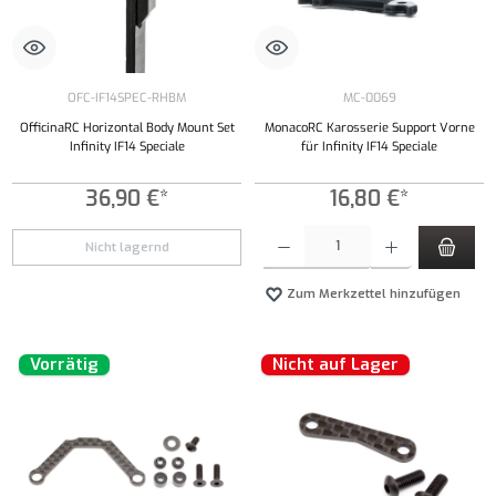
OFC-IF14SPEC-RHBM
MC-0069
OfficinaRC Horizontal Body Mount Set
MonacoRC Karosserie Support Vorne
Infinity IF14 Speciale
für Infinity IF14 Speciale
36,90 €*
16,80 €*
Produkt Anzahl: Gib den gewünschten Wert ei
Nicht lagernd
Zum Merkzettel hinzufügen
Vorrätig
Nicht auf Lager