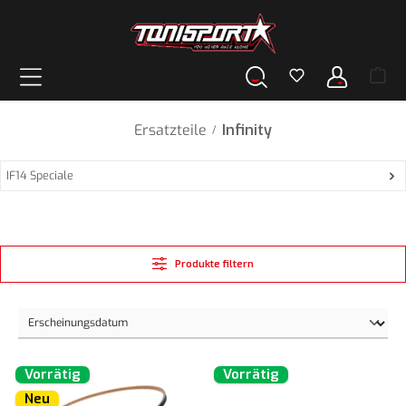
alt springen
Ersatzteile
Infinity
/
IF14 Speciale
Produkte filtern
Vorrätig
Vorrätig
Neu