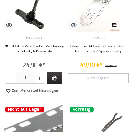
IN8-20021
TKSM-136
INOV8 X-Lite Motorhauben Versteifung
Takashima D-13 Stahl Chassis 1,2mm
für Infinity IF14 Speciale
für Infinity IF14 Speciale (158g)
24,90 €*
49,90 €*
119,90 €*
Produkt Anzahl: Gib den gewünschten Wert ein oder benutze die Schaltflächen um die Anzahl
Nicht lagernd
Zum Merkzettel hinzufügen
Nicht auf Lager
Vorrätig