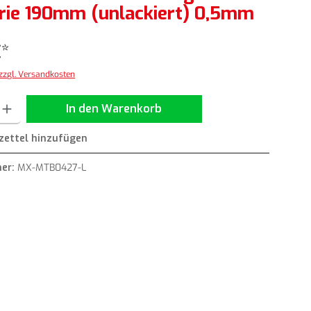
rie 190mm (unlackiert) 0,5mm
€*
 zzgl. Versandkosten
ib den gewünschten Wert ein oder benutze die Schaltflächen um die Anzahl zu erh
In den Warenkorb
ettel hinzufügen
er:
MX-MTB0427-L