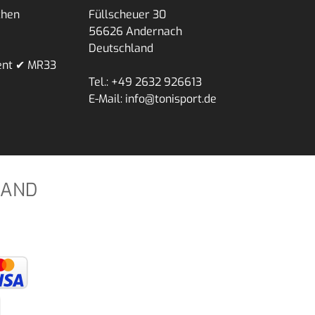
chen
Füllscheuer 30
56626 Andernach
Deutschland
ent ✔ MR33
Tel.: +49 2632 926613
E-Mail: info@tonisport.de
SAND