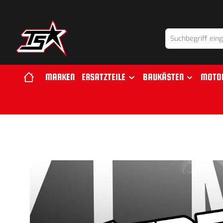
springen
Zur Hauptnavigation springen
MARKEN
ERSATZTEILE
BAUKÄSTEN
MOTO