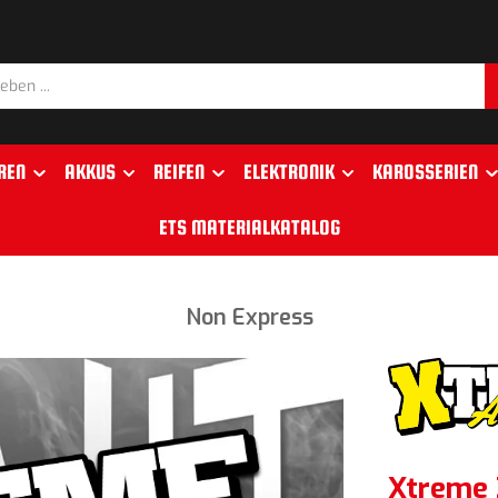
REN
AKKUS
REIFEN
ELEKTRONIK
KAROSSERIEN
ETS MATERIALKATALOG
Non Express
Xtreme 