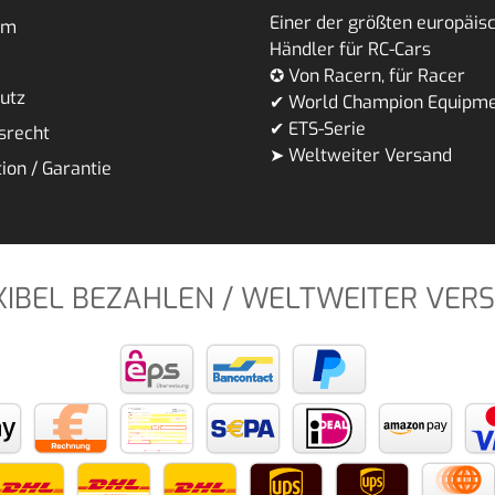
Einer der größten europäis
um
Händler für RC-Cars
✪ Von Racern, für Racer
utz
✔ World Champion Equipm
✔ ETS-Serie
srecht
➤ Weltweiter Versand
ion / Garantie
XIBEL BEZAHLEN / WELTWEITER VER