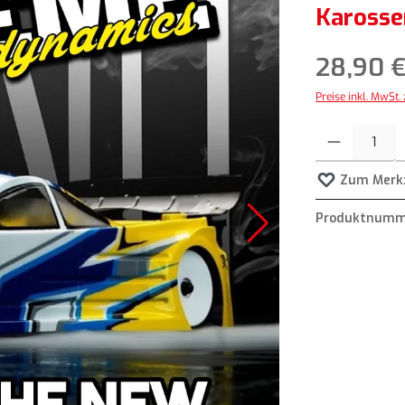
Karosse
28,90 
Preise inkl. MwSt.
Produkt Anzahl: G
Zum Merkz
Produktnumm