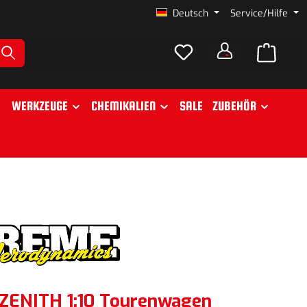
Deutsch
Service/Hilfe
WERKZEUGE
CHEMIKALIEN
SALE
ZUBEHÖR
ZENITH 1:10 Tourenwagen