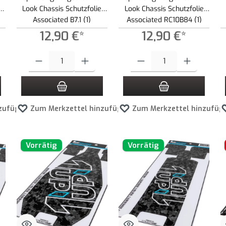
Look Chassis Schutzfolie
Look Chassis Schutzfolie
Associated B7.1 (1)
Associated RC10B84 (1)
12,90 €*
12,90 €*
 Schaltflächen um die Anzahl zu erhöhen oder zu reduzieren.
ewünschten Wert ein oder benutze die Schaltflächen um die Anzahl zu erhöhen ode
Produkt Anzahl: Gib den gewünschten Wert ein oder benutze die Schaltf
Produkt Anzahl: Gib den gewünscht
zufügen
Zum Merkzettel hinzufügen
Zum Merkzettel hinzufüg
Vorrätig
Vorrätig