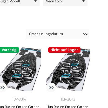
ugen Modell
Neon Color
Vorrätig
Nicht auf Lager
1UP-3014
1UP-3043
1up Racing Forged Carbon
1up Racing Forged Carbon