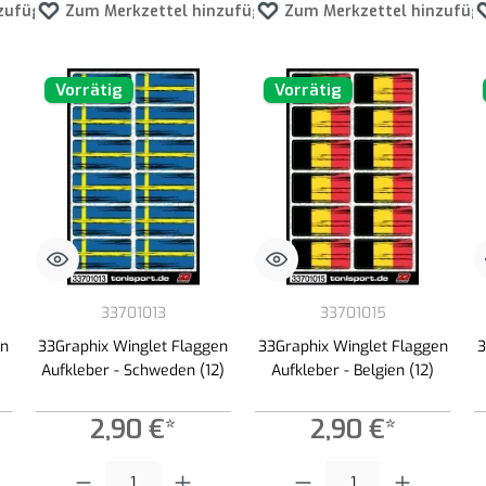
zufügen
Zum Merkzettel hinzufügen
Zum Merkzettel hinzufüg
Vorrätig
Vorrätig
33701013
33701015
en
33Graphix Winglet Flaggen
33Graphix Winglet Flaggen
3
Aufkleber - Schweden (12)
Aufkleber - Belgien (12)
2,90 €*
2,90 €*
 Schaltflächen um die Anzahl zu erhöhen oder zu reduzieren.
ewünschten Wert ein oder benutze die Schaltflächen um die Anzahl zu erhöhen ode
Produkt Anzahl: Gib den gewünschten Wert ein oder benutze die Schaltf
Produkt Anzahl: Gib den gewünscht