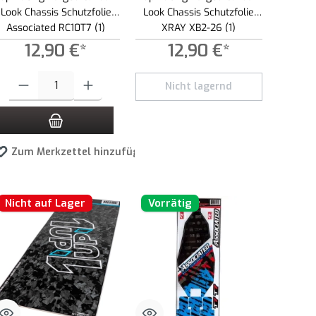
Look Chassis Schutzfolie
Look Chassis Schutzfolie
Associated RC10T7 (1)
XRAY XB2-26 (1)
12,90 €*
12,90 €*
r zu reduzieren.
lächen um die Anzahl zu erhöhen oder zu reduzieren.
en Wert ein oder benutze die Schaltflächen um die Anzahl zu erhöhen oder zu red
Produkt Anzahl: Gib den gewünschten Wert ein oder benutze die Schaltflächen 
Nicht lagernd
en
Zum Merkzettel hinzufügen
Nicht auf Lager
Vorrätig