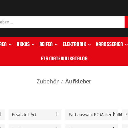
REN
AKKUS
REIFEN
ELEKTRONIK
KAROSSERIEN
ETS MATERIALKATALOG
Zubehör
Aufkleber
/
Ersatzteil Art
Farbauswahl RC Maker Aufkleb
F