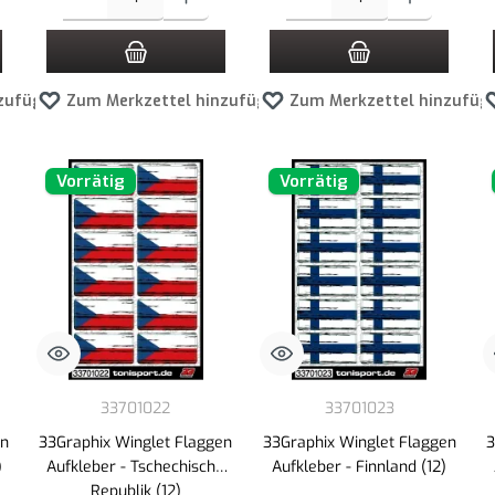
zufügen
Zum Merkzettel hinzufügen
Zum Merkzettel hinzufüg
Vorrätig
Vorrätig
33701022
33701023
en
33Graphix Winglet Flaggen
33Graphix Winglet Flaggen
3
)
Aufkleber - Tschechische
Aufkleber - Finnland (12)
Republik (12)