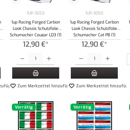
1UP-3053
1UP-3055
n
1up Racing Forged Carbon
1up Racing Forged Carbon
Look Chassis Schutzfolie
Look Chassis Schutzfolie
Schumacher Cougar LD3 (1)
Schumacher Cat PB (1)
12,90 €*
12,90 €*
 Schaltflächen um die Anzahl zu erhöhen oder zu reduzieren.
ewünschten Wert ein oder benutze die Schaltflächen um die Anzahl zu erhöhen ode
Produkt Anzahl: Gib den gewünschten Wert ein oder benutze die Schaltf
Produkt Anzahl: Gib den gewünscht
zufügen
Zum Merkzettel hinzufügen
Zum Merkzettel hinzufüg
Vorrätig
Vorrätig