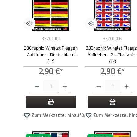
33701001
33701004
33Graphix Winglet Flaggen
33Graphix Winglet Flagg
Aufkleber - Deutschland
Aufkleber - Großbritanie
(12)
(12)
2,90 €*
2,90 €*
Produkt Anzahl: Gib den gewünschten Wert ein oder benutze die
Produkt Anzahl: Gib den g
Zum Merkzettel hinzufügen
Zum Merkzettel hin