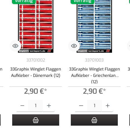
Vorrätig
Vorrätig
33701002
33701003
en
33Graphix Winglet Flaggen
33Graphix Winglet Flaggen
3
Aufkleber - Dänemark (12)
Aufkleber - Griechenland
(12)
2,90 €*
2,90 €*
 Schaltflächen um die Anzahl zu erhöhen oder zu reduzieren.
ewünschten Wert ein oder benutze die Schaltflächen um die Anzahl zu erhöhen ode
Produkt Anzahl: Gib den gewünschten Wert ein oder benutze die Schaltf
Produkt Anzahl: Gib den gewünscht