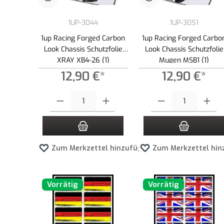
1UP-3044
1UP-3051
1up Racing Forged Carbon
1up Racing Forged Carbo
Look Chassis Schutzfolie
Look Chassis Schutzfolie
XRAY XB4-26 (1)
Mugen MSB1 (1)
12,90 €*
12,90 €*
Produkt Anzahl: Gib den gewünschten Wert ein oder benutze die
Produkt Anzahl: Gib den g
Zum Merkzettel hinzufügen
Zum Merkzettel hin
Vorrätig
Vorrätig