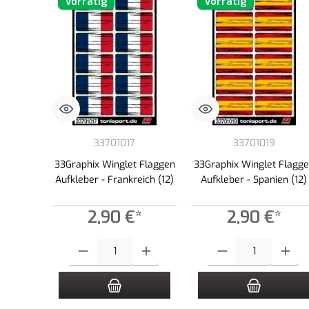
Vorrätig
Vorrätig
33701017
33701019
33Graphix Winglet Flaggen
33Graphix Winglet Flagg
Aufkleber - Frankreich (12)
Aufkleber - Spanien (12)
2,90 €*
2,90 €*
Produkt Anzahl: Gib den gewünschten Wert ein oder benutze die
Produkt Anzahl: Gib den g