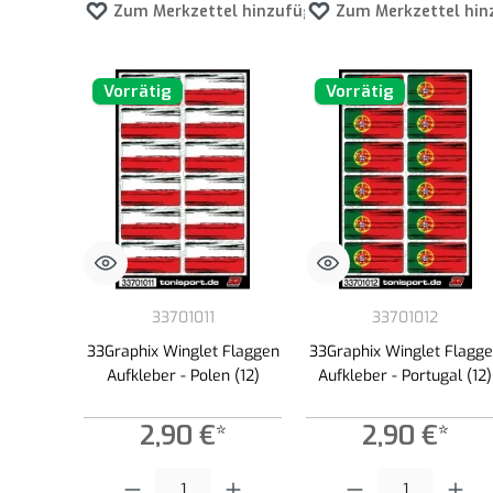
Zum Merkzettel hinzufügen
Zum Merkzettel hin
Vorrätig
Vorrätig
33701011
33701012
33Graphix Winglet Flaggen
33Graphix Winglet Flagg
Aufkleber - Polen (12)
Aufkleber - Portugal (12)
2,90 €*
2,90 €*
Produkt Anzahl: Gib den gewünschten Wert ein oder benutze die
Produkt Anzahl: Gib den g