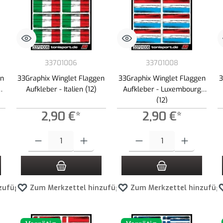
33701006
33701008
en
33Graphix Winglet Flaggen
33Graphix Winglet Flaggen
3
n
Aufkleber - Italien (12)
Aufkleber - Luxembourg
(12)
2,90 €*
2,90 €*
 Schaltflächen um die Anzahl zu erhöhen oder zu reduzieren.
ewünschten Wert ein oder benutze die Schaltflächen um die Anzahl zu erhöhen ode
Produkt Anzahl: Gib den gewünschten Wert ein oder benutze die Schaltf
Produkt Anzahl: Gib den gewünscht
zufügen
Zum Merkzettel hinzufügen
Zum Merkzettel hinzufüg