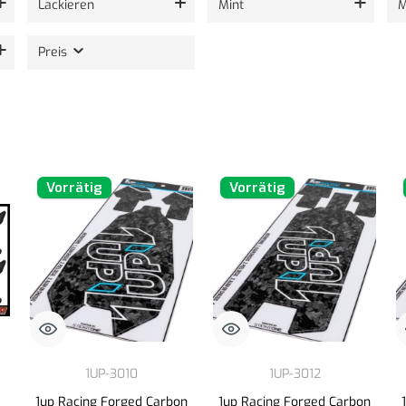
Lackieren
Mint
M
Preis
Vorrätig
Vorrätig
1UP-3010
1UP-3012
1up Racing Forged Carbon
1up Racing Forged Carbon