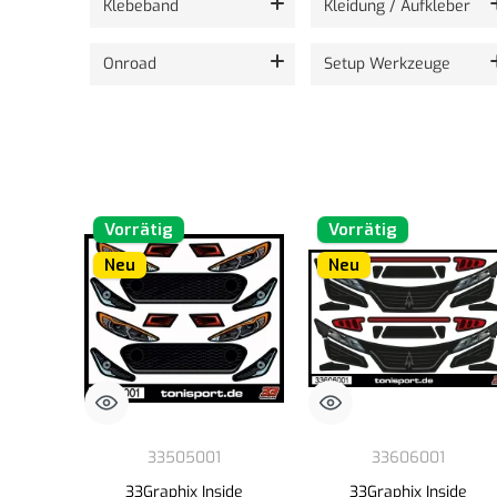
Klebeband
Kleidung / Aufkleber
Onroad
Setup Werkzeuge
Vorrätig
Vorrätig
Neu
Neu
33505001
33606001
33Graphix Inside
33Graphix Inside