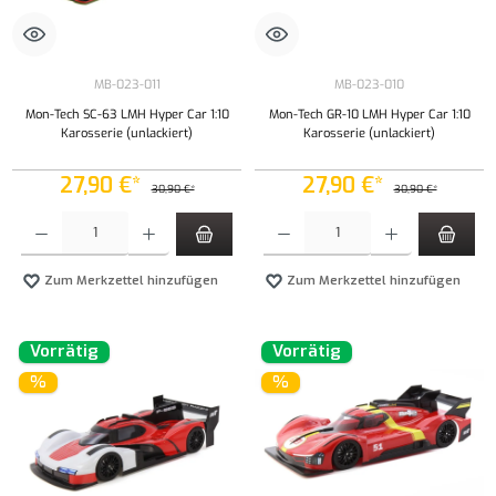
MB-023-011
MB-023-010
Mon-Tech SC-63 LMH Hyper Car 1:10
Mon-Tech GR-10 LMH Hyper Car 1:10
Karosserie (unlackiert)
Karosserie (unlackiert)
27,90 €*
27,90 €*
30,90 €*
30,90 €*
Produkt Anzahl: Gib den gewünschten Wert ein oder benutze die Schaltflächen um die Anzahl
Produkt Anzahl: Gib den gewünschten Wert ei
Zum Merkzettel hinzufügen
Zum Merkzettel hinzufügen
Vorrätig
Vorrätig
%
%