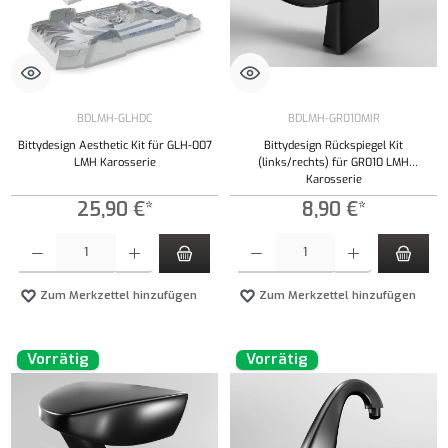
BDLMH-GLHDC
BDLMH-GR010MIR
Bittydesign Aesthetic Kit für GLH-007
Bittydesign Rückspiegel Kit
LMH Karosserie
(links/rechts) für GR010 LMH
Karosserie
25,90 €*
8,90 €*
Produkt Anzahl: Gib den gewünschten Wert ein oder benutze die Schaltflächen um die Anzahl
Produkt Anzahl: Gib den gewünschten Wert ei
Zum Merkzettel hinzufügen
Zum Merkzettel hinzufügen
Vorrätig
Vorrätig