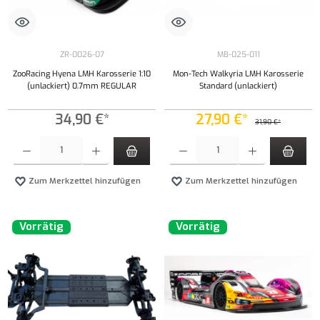
ZR-0026-07
MB-025-011
ZooRacing Hyena LMH Karosserie 1:10
Mon-Tech Walkyria LMH Karosserie
(unlackiert) 0.7mm REGULAR
Standard (unlackiert)
34,90 €*
27,90 €*
31,90 €*
Produkt Anzahl: Gib den gewünschten Wert ein oder benutze die Schaltflächen um die Anzahl
Produkt Anzahl: Gib den gewünschten Wert ei
Zum Merkzettel hinzufügen
Zum Merkzettel hinzufügen
Vorrätig
Vorrätig