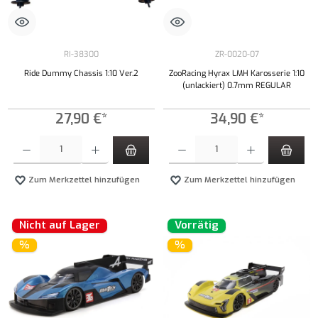
RI-38300
ZR-0020-07
Ride Dummy Chassis 1:10 Ver.2
ZooRacing Hyrax LMH Karosserie 1:10
(unlackiert) 0.7mm REGULAR
27,90 €*
34,90 €*
Produkt Anzahl: Gib den gewünschten Wert ein oder benutze die Schaltflächen um die Anzahl
Produkt Anzahl: Gib den gewünschten Wert ei
Zum Merkzettel hinzufügen
Zum Merkzettel hinzufügen
Nicht auf Lager
Vorrätig
%
%