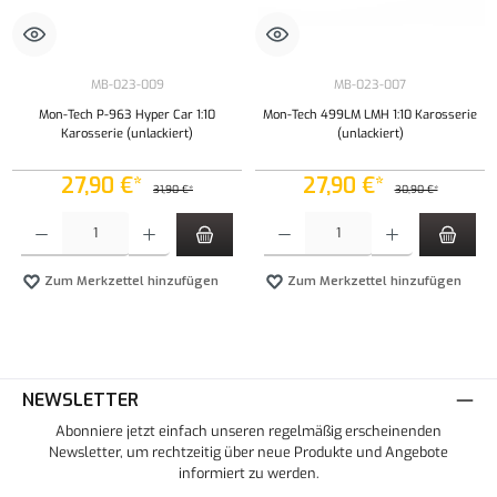
MB-023-009
MB-023-007
Mon-Tech P-963 Hyper Car 1:10
Mon-Tech 499LM LMH 1:10 Karosserie
Karosserie (unlackiert)
(unlackiert)
27,90 €*
27,90 €*
31,90 €*
30,90 €*
Produkt Anzahl: Gib den gewünschten Wert ein oder benutze die Schaltflächen um die Anzahl
Produkt Anzahl: Gib den gewünschten Wert ei
Zum Merkzettel hinzufügen
Zum Merkzettel hinzufügen
NEWSLETTER
Abonniere jetzt einfach unseren regelmäßig erscheinenden
Newsletter, um rechtzeitig über neue Produkte und Angebote
informiert zu werden.