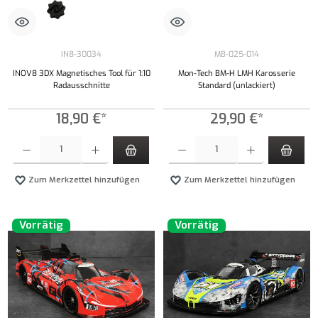
IN8-30034
MB-025-014
INOV8 3DX Magnetisches Tool für 1:10
Mon-Tech BM-H LMH Karosserie
Radausschnitte
Standard (unlackiert)
18,90 €*
29,90 €*
Produkt Anzahl: Gib den gewünschten Wert ein oder benutze die Schaltflächen um die Anzahl
Produkt Anzahl: Gib den gewünschten Wert ei
Zum Merkzettel hinzufügen
Zum Merkzettel hinzufügen
Vorrätig
Vorrätig