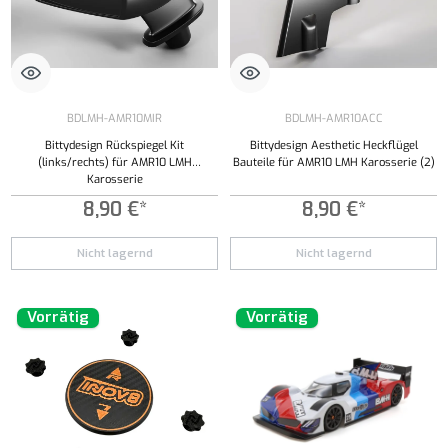
BDLMH-AMR10MIR
BDLMH-AMR10ACC
Bittydesign Rückspiegel Kit
Bittydesign Aesthetic Heckflügel
(links/rechts) für AMR10 LMH
Bauteile für AMR10 LMH Karosserie (2)
Karosserie
8,90 €*
8,90 €*
Nicht lagernd
Nicht lagernd
Vorrätig
Vorrätig