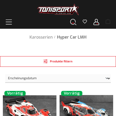
alt springen
Karosserien
Hyper Car LMH
/
Produkte filtern
Vorrätig
Vorrätig