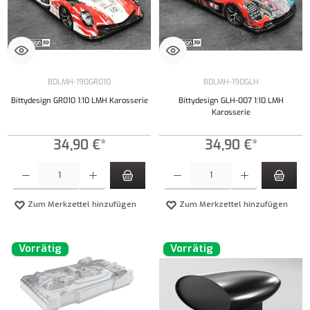
BDLMH-190GR010
BDLMH-190GLH
Bittydesign GR010 1:10 LMH Karosserie
Bittydesign GLH-007 1:10 LMH
Karosserie
34,90 €*
34,90 €*
Produkt Anzahl: Gib den gewünschten Wert ein oder benutze die Schaltflächen um die Anzahl
Produkt Anzahl: Gib den gewünschten Wert ei
Zum Merkzettel hinzufügen
Zum Merkzettel hinzufügen
Vorrätig
Vorrätig