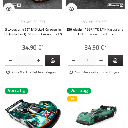
BDLMH-190499T
BDLMH-190499R
Bittydesign 499T 1/10 LMH Karosserie
Bittydesign 499R 1/10 LMH Karosserie
1:10 (unlackiert) 190mm (Tamiya TT-02)
1:10 (unlackiert) 190mm
34,90 €*
34,90 €*
Produkt Anzahl: Gib den gewünschten Wert ein oder benutze die Schaltflächen um die Anzahl
Produkt Anzahl: Gib den gewünschten Wert ei
Zum Merkzettel hinzufügen
Zum Merkzettel hinzufügen
Vorrätig
Vorrätig
%