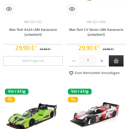
MB-024-012
MB-024-006
Mon-Tech A424 LMH Karosserie
Mon-Tech CV-Series LMH Karosserie
(unlackiert)
(unlackiert)
29,90 €*
29,90 €*
33,90 €*
33,90 €*
Produkt Anzahl: Gib den gewünschten Wert ei
Nicht lagernd
Zum Merkzettel hinzufügen
Vorrätig
Vorrätig
%
%