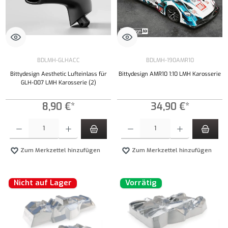
BDLMH-GLHACC
BDLMH-190AMR10
Bittydesign Aesthetic Lufteinlass für
Bittydesign AMR10 1:10 LMH Karosserie
GLH-007 LMH Karosserie (2)
8,90 €*
34,90 €*
Produkt Anzahl: Gib den gewünschten Wert ein oder benutze die Schaltflächen um die Anzahl
Produkt Anzahl: Gib den gewünschten Wert ei
Zum Merkzettel hinzufügen
Zum Merkzettel hinzufügen
Nicht auf Lager
Vorrätig