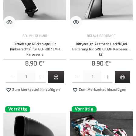
BDLMH-GLHMIR
BDLMH-GR010ACC
Bittydesign Rückspiegel Kit
Bittydesign Aesthetic Heckflügel
(links/rechts) für GLH-007 LMH
Halterung für GR010 LMH Karosserie
Karosserie
(2)
8,90 €*
8,90 €*
Produkt Anzahl: Gib den gewünschten Wert ein oder benutze die Schaltflächen um die Anzahl
Produkt Anzahl: Gib den gewünschten Wert ei
Zum Merkzettel hinzufügen
Zum Merkzettel hinzufügen
Vorrätig
Vorrätig