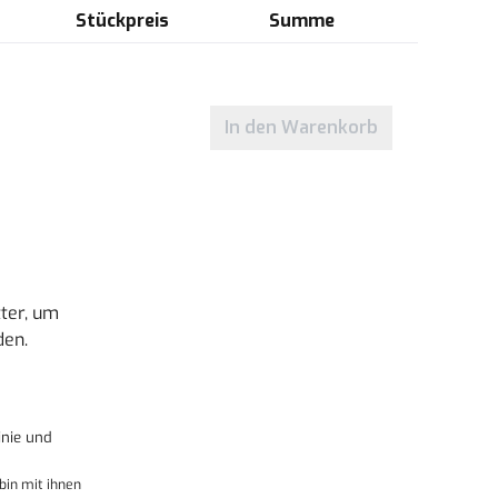
Stückpreis
Summe
In den Warenkorb
ter, um
den.
nie
und
bin mit ihnen