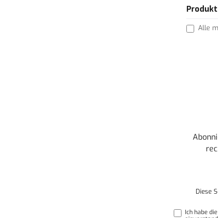
Produkt
Alle 
Abonni
rec
Diese S
Ich habe di