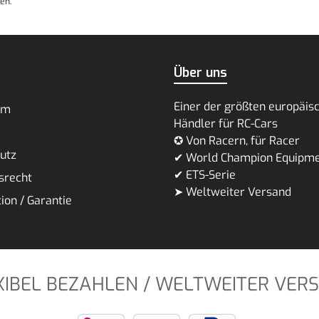
en.
Über uns
Einer der größten europäis
um
Händler für RC-Cars
✪ Von Racern, für Racer
utz
✔ World Champion Equipm
✔ ETS-Serie
srecht
➤ Weltweiter Versand
ion / Garantie
XIBEL BEZAHLEN / WELTWEITER VER