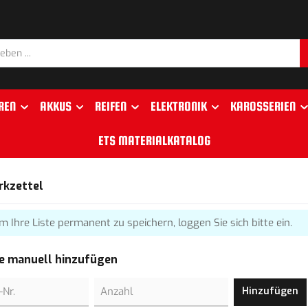
REN
AKKUS
REIFEN
ELEKTRONIK
KAROSSERIEN
ETS MATERIALKATALOG
rkzettel
m Ihre Liste permanent zu speichern, loggen Sie sich bitte ein.
e manuell hinzufügen
Hinzufügen