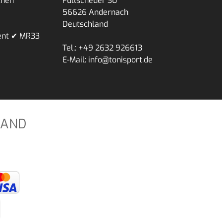
chen
Füllscheuer 30
56626 Andernach
Deutschland
ent ✔ MR33
Tel.: +49 2632 926613
E-Mail: info@tonisport.de
SAND