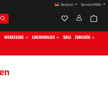
Deutsch
Service/Hilfe
WERKZEUGE
CHEMIKALIEN
SALE
ZUBEHÖR
len