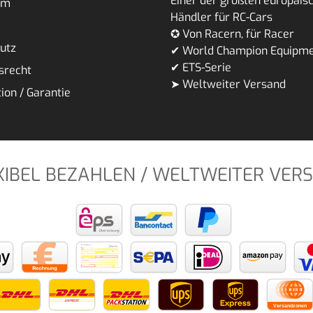
Einer der größten europäis
um
Händler für RC-Cars
✪ Von Racern, für Racer
utz
✔ World Champion Equipm
✔ ETS-Serie
srecht
➤ Weltweiter Versand
ion / Garantie
XIBEL BEZAHLEN / WELTWEITER VER