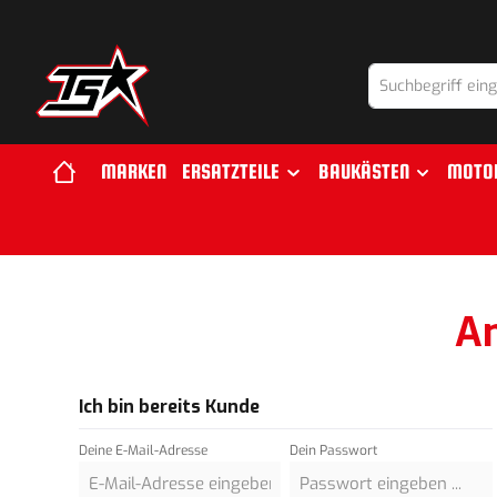
springen
Zur Hauptnavigation springen
MARKEN
ERSATZTEILE
BAUKÄSTEN
MOTO
An
Ich bin bereits Kunde
Deine E-Mail-Adresse
Dein Passwort