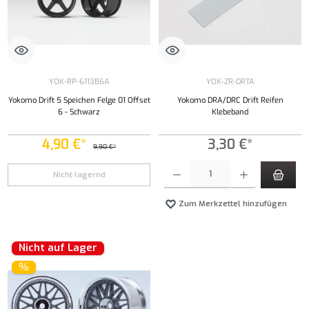
YOK-RP-6113B6A
YOK-ZR-DRTA
Yokomo Drift 5 Speichen Felge 01 Offset
Yokomo DRA/DRC Drift Reifen
6 - Schwarz
Klebeband
4,90 €*
3,30 €*
9,90 €*
Produkt Anzahl: Gib den gewünschten Wert ei
Nicht lagernd
Zum Merkzettel hinzufügen
Nicht auf Lager
%