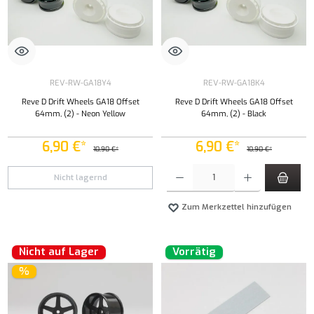
REV-RW-GA18Y4
REV-RW-GA18K4
Reve D Drift Wheels GA18 Offset
Reve D Drift Wheels GA18 Offset
64mm, (2) - Neon Yellow
64mm, (2) - Black
6,90 €*
6,90 €*
10,90 €*
10,90 €*
Produkt Anzahl: Gib den gewünschten Wert ei
Nicht lagernd
Zum Merkzettel hinzufügen
Nicht auf Lager
Vorrätig
%