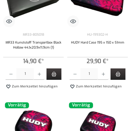
MR33-805018
HU-199302-H
MR33 Kunststoff Transportbox Black
HUDY Hard Case 195 x 150 x 51mm
Hollow 44,1x20,9x11,9cm (1)
14,90 €*
29,90 €*
Produkt Anzahl: Gib den gewünschten Wert ein oder benutze die Schaltflächen um die Anzahl
Produkt Anzahl: Gib den gewünschten Wert ei
Zum Merkzettel hinzufügen
Zum Merkzettel hinzufügen
Vorrätig
Vorrätig