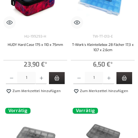
HU-199293-H
TW-TT-013-E
HUDY Hard Case 175 x 110 x 75mm
T-Work´s Kleinteilebox 28 Fächer 17,3 x
10,7 x 2,6cm
23,90 €*
6,50 €*
Produkt Anzahl: Gib den gewünschten Wert ein oder benutze die Schaltflächen um die Anzahl
Produkt Anzahl: Gib den gewünschten Wert ei
Zum Merkzettel hinzufügen
Zum Merkzettel hinzufügen
Vorrätig
Vorrätig