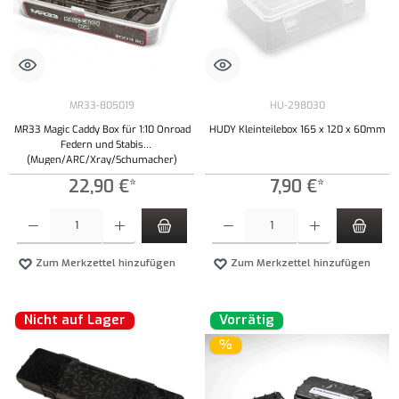
MR33-805019
HU-298030
MR33 Magic Caddy Box für 1:10 Onroad
HUDY Kleinteilebox 165 x 120 x 60mm
Federn und Stabis
(Mugen/ARC/Xray/Schumacher)
22,90 €*
7,90 €*
Produkt Anzahl: Gib den gewünschten Wert ein oder benutze die Schaltflächen um die Anzahl
Produkt Anzahl: Gib den gewünschten Wert ei
Zum Merkzettel hinzufügen
Zum Merkzettel hinzufügen
Nicht auf Lager
Vorrätig
%