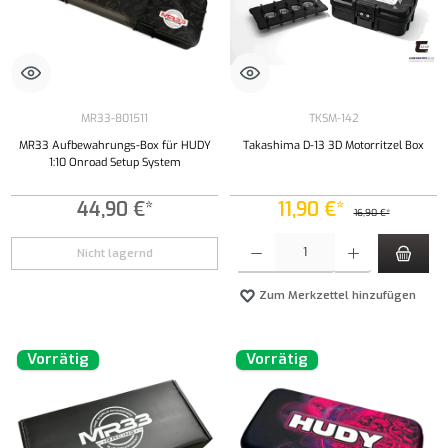
MR33-801511
TKSM-142
MR33 Aufbewahrungs-Box für HUDY
Takashima D-13 3D Motorritzel Box
1:10 Onroad Setup System
44,90 €*
11,90 €*
16,90 €*
Produkt Anzahl: Gib den gewünschten Wert ei
Nicht lagernd
Zum Merkzettel hinzufügen
Vorrätig
Vorrätig