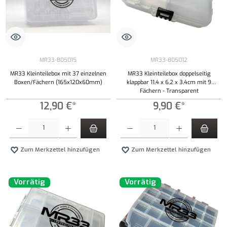
MR33-805015
MR33-805012
MR33 Kleinteilebox mit 37 einzelnen
MR33 Kleinteilebox doppelseitig
Boxen/Fächern (165x120x60mm)
klappbar 11,4 x 6,2 x 3,4cm mit 9
Fächern - Transparent
12,90 €*
9,90 €*
Produkt Anzahl: Gib den gewünschten Wert ein oder benutze die Schaltflächen um die Anzahl
Produkt Anzahl: Gib den gewünschten Wert ei
Zum Merkzettel hinzufügen
Zum Merkzettel hinzufügen
Vorrätig
Vorrätig