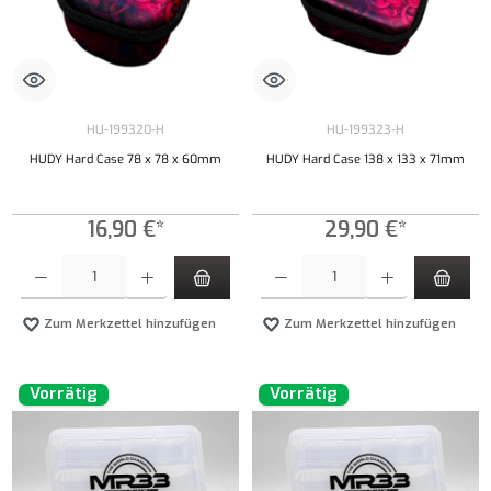
HU-199320-H
HU-199323-H
HUDY Hard Case 78 x 78 x 60mm
HUDY Hard Case 138 x 133 x 71mm
16,90 €*
29,90 €*
Produkt Anzahl: Gib den gewünschten Wert ein oder benutze die Schaltflächen um die Anzahl
Produkt Anzahl: Gib den gewünschten Wert ei
Zum Merkzettel hinzufügen
Zum Merkzettel hinzufügen
Vorrätig
Vorrätig