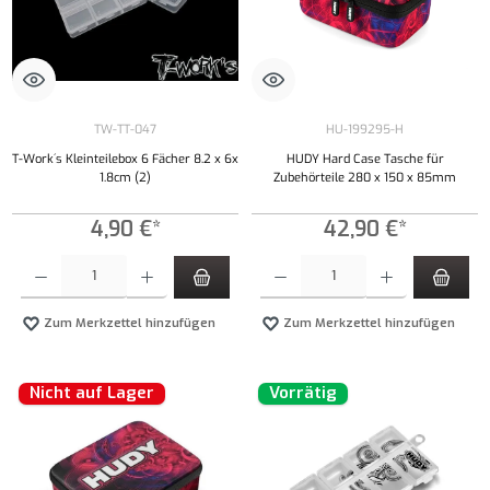
TW-TT-047
HU-199295-H
T-Work´s Kleinteilebox 6 Fächer 8.2 x 6x
HUDY Hard Case Tasche für
1.8cm (2)
Zubehörteile 280 x 150 x 85mm
4,90 €*
42,90 €*
Produkt Anzahl: Gib den gewünschten Wert ein oder benutze die Schaltflächen um die Anzahl
Produkt Anzahl: Gib den gewünschten Wert ei
Zum Merkzettel hinzufügen
Zum Merkzettel hinzufügen
Nicht auf Lager
Vorrätig