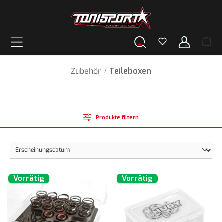
alt springen
Zubehör
Teileboxen
/
Produkte filtern
Vorrätig
Vorrätig