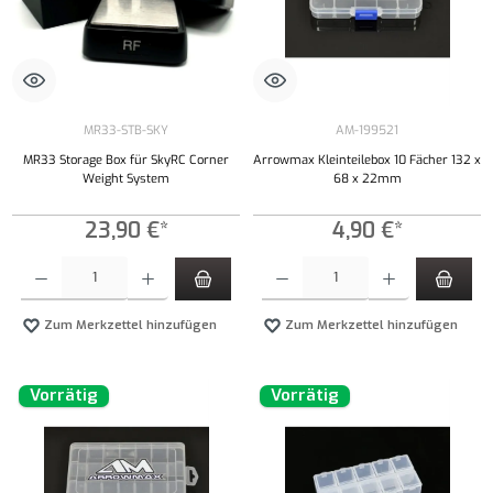
MR33-STB-SKY
AM-199521
MR33 Storage Box für SkyRC Corner
Arrowmax Kleinteilebox 10 Fächer 132 x
Weight System
68 x 22mm
23,90 €*
4,90 €*
Produkt Anzahl: Gib den gewünschten Wert ein oder benutze die Schaltflächen um die Anzahl
Produkt Anzahl: Gib den gewünschten Wert ei
Zum Merkzettel hinzufügen
Zum Merkzettel hinzufügen
Vorrätig
Vorrätig