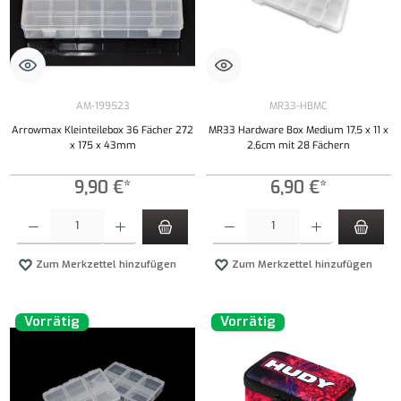
AM-199523
MR33-HBMC
Arrowmax Kleinteilebox 36 Fächer 272
MR33 Hardware Box Medium 17,5 x 11 x
x 175 x 43mm
2,6cm mit 28 Fächern
9,90 €*
6,90 €*
Produkt Anzahl: Gib den gewünschten Wert ein oder benutze die Schaltflächen um die Anzahl
Produkt Anzahl: Gib den gewünschten Wert ei
Zum Merkzettel hinzufügen
Zum Merkzettel hinzufügen
Vorrätig
Vorrätig