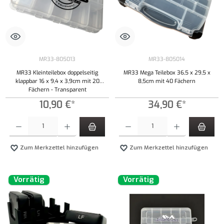
MR33-805013
MR33-805014
MR33 Kleinteilebox doppelseitig
MR33 Mega Teilebox 36,5 x 29,5 x
klappbar 16 x 9,4 x 3,9cm mit 20
8,5cm mit 40 Fächern
Fächern - Transparent
10,90 €*
34,90 €*
Produkt Anzahl: Gib den gewünschten Wert ein oder benutze die Schaltflächen um die Anzahl
Produkt Anzahl: Gib den gewünschten Wert ei
Zum Merkzettel hinzufügen
Zum Merkzettel hinzufügen
Vorrätig
Vorrätig