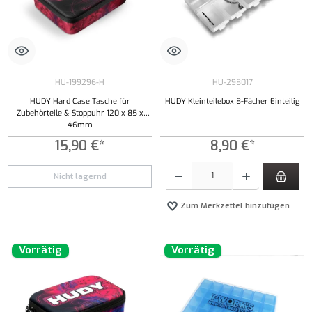
HU-199296-H
HU-298017
HUDY Hard Case Tasche für
HUDY Kleinteilebox 8-Fächer Einteilig
Zubehörteile & Stoppuhr 120 x 85 x
46mm
15,90 €*
8,90 €*
Produkt Anzahl: Gib den gewünschten Wert ei
Nicht lagernd
Zum Merkzettel hinzufügen
Vorrätig
Vorrätig