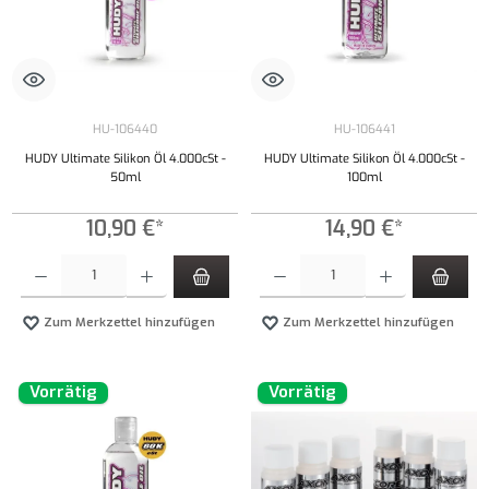
HU-106440
HU-106441
HUDY Ultimate Silikon Öl 4.000cSt -
HUDY Ultimate Silikon Öl 4.000cSt -
50ml
100ml
10,90 €*
14,90 €*
Produkt Anzahl: Gib den gewünschten Wert ein oder benutze die Schaltflächen um die Anzahl
Produkt Anzahl: Gib den gewünschten Wert ei
Zum Merkzettel hinzufügen
Zum Merkzettel hinzufügen
Vorrätig
Vorrätig