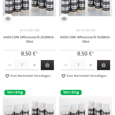
AX-CO-DA-200
AX-CO-DA-150
AXON CORE Differenzial Öl 20.000cSt -
AXON CORE Differenzial Öl 15.000cSt -
30ml
30ml
8,50 €*
8,50 €*
Produkt Anzahl: Gib den gewünschten Wert ein oder benutze die Schaltflächen um die Anzahl
Produkt Anzahl: Gib den gewünschten Wert ei
Zum Merkzettel hinzufügen
Zum Merkzettel hinzufügen
Vorrätig
Vorrätig