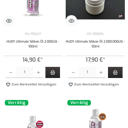
HU-106421
HU-106694
HUDY Ultimate Silikon Öl 2.000cSt -
HUDY Ultimate Silikon Öl 2.000.000cSt -
100ml
50ml
14,90 €*
17,90 €*
Produkt Anzahl: Gib den gewünschten Wert ein oder benutze die Schaltflächen um die Anzahl
Produkt Anzahl: Gib den gewünschten Wert ei
Zum Merkzettel hinzufügen
Zum Merkzettel hinzufügen
Vorrätig
Vorrätig