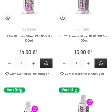
HU-106481
HU-106521
HUDY Ultimate Silikon Öl 8.000cSt -
HUDY Ultimate Silikon Öl 20.000cSt -
100ml
100ml
14,90 €*
15,90 €*
Produkt Anzahl: Gib den gewünschten Wert ein oder benutze die Schaltflächen um die Anzahl
Produkt Anzahl: Gib den gewünschten Wert ei
Zum Merkzettel hinzufügen
Zum Merkzettel hinzufügen
Vorrätig
Vorrätig