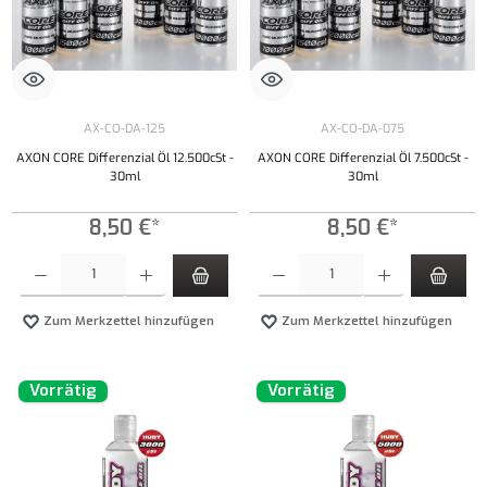
AX-CO-DA-125
AX-CO-DA-075
AXON CORE Differenzial Öl 12.500cSt -
AXON CORE Differenzial Öl 7.500cSt -
30ml
30ml
8,50 €*
8,50 €*
Produkt Anzahl: Gib den gewünschten Wert ein oder benutze die Schaltflächen um die Anzahl
Produkt Anzahl: Gib den gewünschten Wert ei
Zum Merkzettel hinzufügen
Zum Merkzettel hinzufügen
Vorrätig
Vorrätig