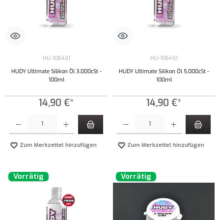
HU-106431
HU-106451
HUDY Ultimate Silikon Öl 3.000cSt -
HUDY Ultimate Silikon Öl 5.000cSt -
100ml
100ml
14,90 €*
14,90 €*
Produkt Anzahl: Gib den gewünschten Wert ein oder benutze die Schaltflächen um die Anzahl
Produkt Anzahl: Gib den gewünschten Wert ei
Zum Merkzettel hinzufügen
Zum Merkzettel hinzufügen
Vorrätig
Vorrätig