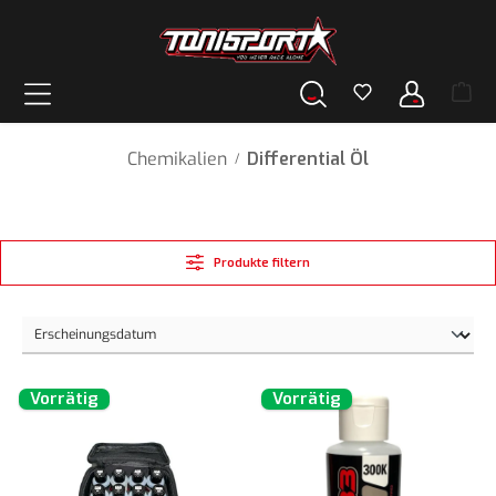
alt springen
Chemikalien
Differential Öl
/
Produkte filtern
Vorrätig
Vorrätig