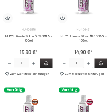
HU-106516
HU-106461
HUDY Ultimate Silikon Öl 15.000cSt -
HUDY Ultimate Silikon Öl 6.000cSt -
100ml
100ml
15,90 €*
14,90 €*
Produkt Anzahl: Gib den gewünschten Wert ein oder benutze die Schaltflächen um die Anzahl
Produkt Anzahl: Gib den gewünschten Wert ei
Zum Merkzettel hinzufügen
Zum Merkzettel hinzufügen
Vorrätig
Vorrätig