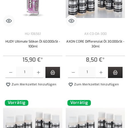
HU-106561
AX-CO-DA-300
HUDY Ultimate Silikon Öl 60.000cSt -
AXON CORE Differenzial Öl 30.000cSt -
100ml
30ml
15,90 €*
8,50 €*
Produkt Anzahl: Gib den gewünschten Wert ein oder benutze die Schaltflächen um die Anzahl
Produkt Anzahl: Gib den gewünschten Wert ei
Zum Merkzettel hinzufügen
Zum Merkzettel hinzufügen
Vorrätig
Vorrätig