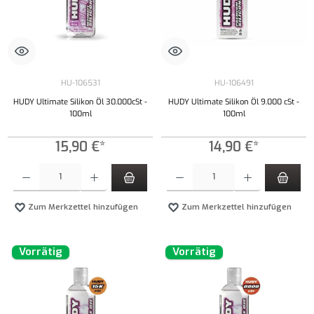
HU-106531
HU-106491
HUDY Ultimate Silikon Öl 30.000cSt -
HUDY Ultimate Silikon Öl 9.000 cSt -
100ml
100ml
15,90 €*
14,90 €*
Produkt Anzahl: Gib den gewünschten Wert ein oder benutze die Schaltflächen um die Anzahl
Produkt Anzahl: Gib den gewünschten Wert ei
Zum Merkzettel hinzufügen
Zum Merkzettel hinzufügen
Vorrätig
Vorrätig