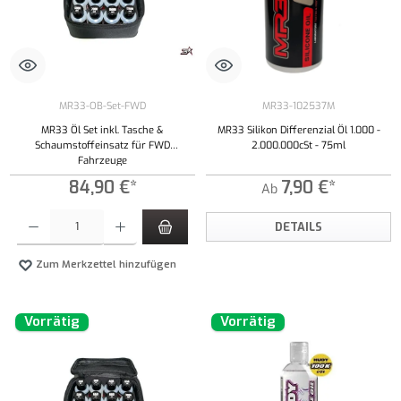
MR33-OB-Set-FWD
MR33-102537M
MR33 Öl Set inkl. Tasche &
MR33 Silikon Differenzial Öl 1.000 -
Schaumstoffeinsatz für FWD
2.000.000cSt - 75ml
Fahrzeuge
84,90 €*
7,90 €*
Ab
Produkt Anzahl: Gib den gewünschten Wert ein oder benutze die Schaltflächen um die Anzahl
DETAILS
Zum Merkzettel hinzufügen
Vorrätig
Vorrätig