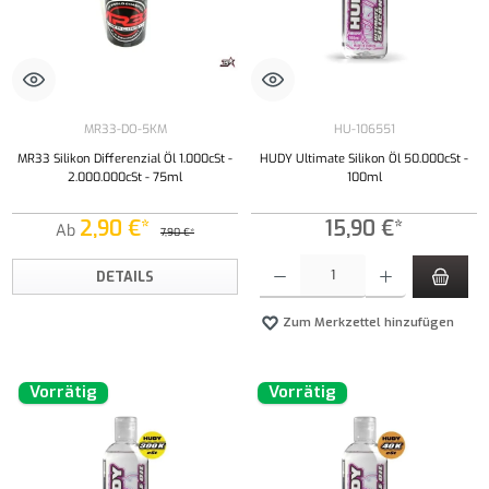
MR33-DO-5KM
HU-106551
MR33 Silikon Differenzial Öl 1.000cSt -
HUDY Ultimate Silikon Öl 50.000cSt -
2.000.000cSt - 75ml
100ml
2,90 €*
15,90 €*
Ab
7,90 €*
Produkt Anzahl: Gib den gewünschten Wert ei
DETAILS
Zum Merkzettel hinzufügen
Vorrätig
Vorrätig