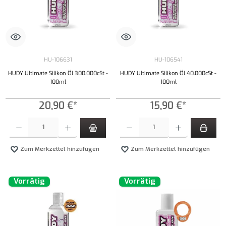
HU-106631
HU-106541
HUDY Ultimate Silikon Öl 300.000cSt -
HUDY Ultimate Silikon Öl 40.000cSt -
100ml
100ml
20,90 €*
15,90 €*
Produkt Anzahl: Gib den gewünschten Wert ein oder benutze die Schaltflächen um die Anzahl
Produkt Anzahl: Gib den gewünschten Wert ei
Zum Merkzettel hinzufügen
Zum Merkzettel hinzufügen
Vorrätig
Vorrätig