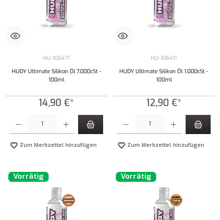
HU-106471
HU-106411
HUDY Ultimate Silikon Öl 7.000cSt -
HUDY Ultimate Silikon Öl 1.000cSt -
100ml
100ml
14,90 €*
12,90 €*
Produkt Anzahl: Gib den gewünschten Wert ein oder benutze die Schaltflächen um die Anzahl
Produkt Anzahl: Gib den gewünschten Wert ei
Zum Merkzettel hinzufügen
Zum Merkzettel hinzufügen
Vorrätig
Vorrätig