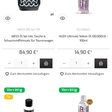
MR33-OB-Set-TW
HU-106611
MR33 Öl Set inkl. Tasche &
HUDY Ultimate Silikon Öl 100.000cSt -
Schaumstoffeinsatz für Tourenwagen
100ml
84,90 €*
14,90 €*
Produkt Anzahl: Gib den gewünschten Wert ein oder benutze die Schaltflächen um die Anzahl
Produkt Anzahl: Gib den gewünschten Wert ei
Zum Merkzettel hinzufügen
Zum Merkzettel hinzufügen
Vorrätig
Vorrätig
%