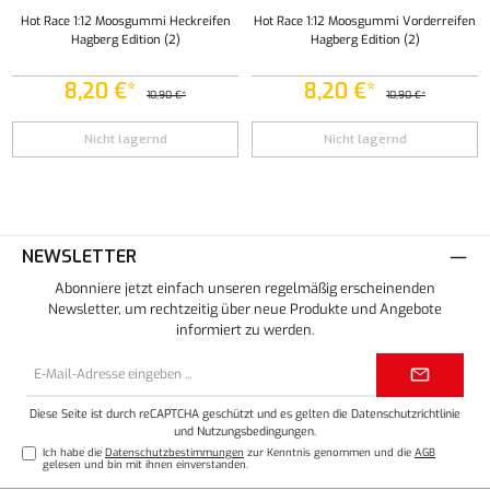
Hot Race 1:12 Moosgummi Heckreifen
Hot Race 1:12 Moosgummi Vorderreifen
Hagberg Edition (2)
Hagberg Edition (2)
8,20 €*
8,20 €*
10,90 €*
10,90 €*
Nicht lagernd
Nicht lagernd
NEWSLETTER
Abonniere jetzt einfach unseren regelmäßig erscheinenden
Newsletter, um rechtzeitig über neue Produkte und Angebote
informiert zu werden.
E-
Mail-
Adresse*
Diese Seite ist durch reCAPTCHA geschützt und es gelten die
Datenschutzrichtlinie
und
Nutzungsbedingungen
.
Ich habe die
Datenschutzbestimmungen
zur Kenntnis genommen und die
AGB
gelesen und bin mit ihnen einverstanden.