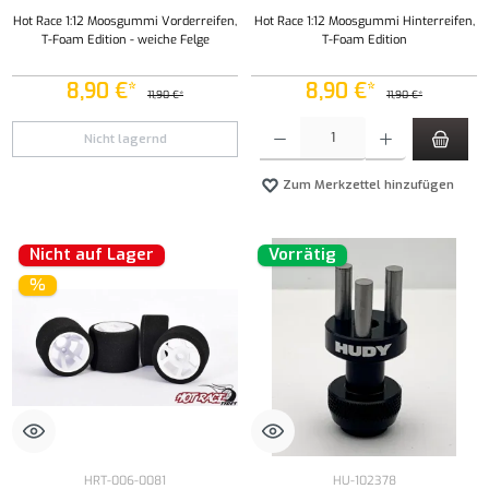
Hot Race 1:12 Moosgummi Vorderreifen,
Hot Race 1:12 Moosgummi Hinterreifen,
T-Foam Edition - weiche Felge
T-Foam Edition
8,90 €*
8,90 €*
11,90 €*
11,90 €*
Produkt Anzahl: Gib den gewünschten Wert ei
Nicht lagernd
Zum Merkzettel hinzufügen
Nicht auf Lager
Vorrätig
%
HRT-006-0081
HU-102378