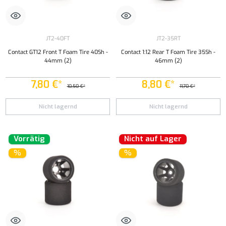
JT2-40FT
JT2-35RT
Contact GT12 Front T Foam Tire 40Sh -
Contact 1:12 Rear T Foam Tire 35Sh -
44mm (2)
46mm (2)
7,80 €*
8,80 €*
10,50 €*
11,70 €*
Nicht lagernd
Nicht lagernd
Vorrätig
Nicht auf Lager
%
%