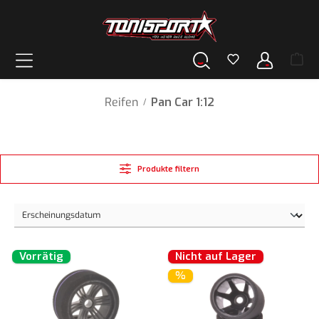
alt springen
Reifen
Pan Car 1:12
/
Produkte filtern
Vorrätig
Nicht auf Lager
%