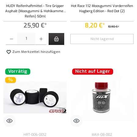
HUDY Reifenhaftmittel - Tire Gripper
Hot Race 1:12 Moosgummi Vorderreifen
Asphalt (Moosgummi & Hohlkammer
Hagberg Edition - Red Dot (2)
Reifen) 50ml
25,90 €*
8,20 €*
10,90 €*
Produkt Anzahl: Gib den gewünschten Wert ein oder benutze die Schaltflächen um die Anzahl
Nicht lagernd
Zum Merkzettel hinzufügen
Vorrätig
Nicht auf Lager
%
HRT-006-0012
MAX-08-002