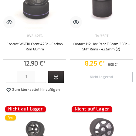
JW2-42FA
JT4-35RT
Contact WGT10 Front 42Sh - Carbon
Contact 1:12 Hex Rear T Foam 35Sh -
Rim 60mm
Stiff Rims - 42.5mm (2)
12,90 €*
8,25 €*
11,00 €*
Produkt Anzahl: Gib den gewünschten Wert ein oder benutze die Schaltflächen um die Anzahl
Nicht lagernd
Zum Merkzettel hinzufügen
Nicht auf Lager
Nicht auf Lager
%