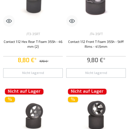
JT3-35RT
JT4-35FT
Contact 1:12 Hex Rear T Foam 35Sh - 46
Contact 1:12 Front T Foam 35Sh - Stiff
mm (2)
Rims - 41,5mm
8,80 €*
9,80 €*
11,70 €*
Nicht lagernd
Nicht lagernd
Nicht auf Lager
Nicht auf Lager
%
%