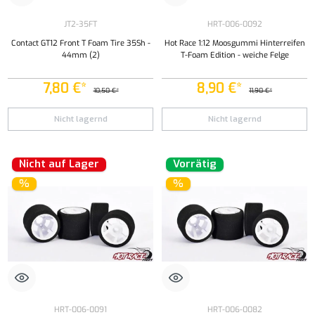
JT2-35FT
HRT-006-0092
Contact GT12 Front T Foam Tire 35Sh -
Hot Race 1:12 Moosgummi Hinterreifen
44mm (2)
T-Foam Edition - weiche Felge
7,80 €*
8,90 €*
10,50 €*
11,90 €*
Nicht lagernd
Nicht lagernd
Nicht auf Lager
Vorrätig
%
%
HRT-006-0091
HRT-006-0082