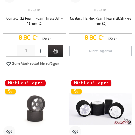
JT2-30RT
JT3-30RT
Contact 1:12 Rear T Foam Tire 30Sh -
Contact 1:12 Hex Rear T Foam 30Sh - 46
46mm (2)
mm (2)
8,80 €*
8,80 €*
11,70 €*
11,70 €*
Produkt Anzahl: Gib den gewünschten Wert ein oder benutze die Schaltflächen um die Anzahl
Nicht lagernd
Zum Merkzettel hinzufügen
Nicht auf Lager
Nicht auf Lager
%
%