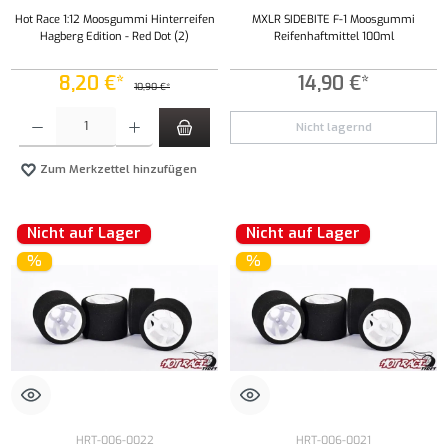
Hot Race 1:12 Moosgummi Hinterreifen
MXLR SIDEBITE F-1 Moosgummi
Hagberg Edition - Red Dot (2)
Reifenhaftmittel 100ml
8,20 €*
14,90 €*
10,90 €*
Produkt Anzahl: Gib den gewünschten Wert ein oder benutze die Schaltflächen um die Anzahl
Nicht lagernd
Zum Merkzettel hinzufügen
Nicht auf Lager
Nicht auf Lager
%
%
HRT-006-0022
HRT-006-0021