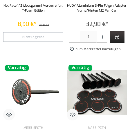
Hot Race 1:12 Moosgummi Vorderreifen,
HUDY Aluminium 3-Pin Felgen Adapter
T-Foam Edition
Vorne/Hinten 1:12 Pan Car
8,90 €*
32,90 €*
11,90 €*
Produkt Anzahl: Gib den gewünschten Wert ei
Nicht lagernd
Zum Merkzettel hinzufügen
Vorrätig
Vorrätig
MR33-SPCTH
MR33-PCTH