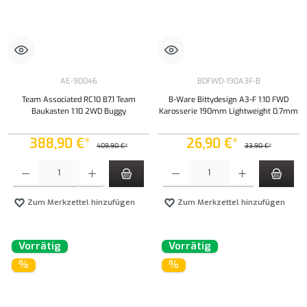
AE-90046
BDFWD-190A3F-B
Team Associated RC10 B7.1 Team
B-Ware Bittydesign A3-F 1:10 FWD
Baukasten 1:10 2WD Buggy
Karosserie 190mm Lightweight 0.7mm
388,90 €*
26,90 €*
409,90 €*
33,90 €*
Produkt Anzahl: Gib den gewünschten Wert ein oder benutze die Schaltflächen um die Anzahl
Produkt Anzahl: Gib den gewünschten Wert ei
Zum Merkzettel hinzufügen
Zum Merkzettel hinzufügen
Vorrätig
Vorrätig
%
%