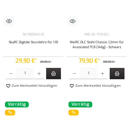
SK-500042-01
WEI-SC-TC8-DLC
SkyRC Digitale Sturzlehre für 1:10
WeiRC DLC Stahl Chassis 1,2mm für
Associated TC8 (146g) - Schwarz
29,90 €*
79,90 €*
39,90 €*
109,90 €*
Produkt Anzahl: Gib den gewünschten Wert ein oder benutze die Schaltflächen um die Anzahl
Produkt Anzahl: Gib den gewünschten Wert ei
Zum Merkzettel hinzufügen
Zum Merkzettel hinzufügen
Vorrätig
Vorrätig
%
%