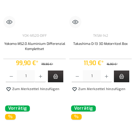
YOK-MS20-DIFF
TKSM-142
Yokomo MS2.0 Aluminium Differenzial
Takashima D-13 3D Motorritzel Box
Komplettset
99,90 €*
11,90 €*
119,90 €*
16,90 €*
Produkt Anzahl: Gib den gewünschten Wert ein oder benutze die Schaltflächen um die Anzahl
Produkt Anzahl: Gib den gewünschten Wert ei
Zum Merkzettel hinzufügen
Zum Merkzettel hinzufügen
Vorrätig
Vorrätig
%
%