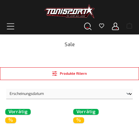
alt springen
Sale
Produkte filtern
Vorrätig
Vorrätig
%
%