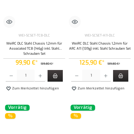
WEI-SCSET-TC8-DLC
WEI-SCSET-A11-DLC
WeiRC DLC Stahl Chassis 1,2mm für
WeiRC DLC Stahl Chassis 1,2mm für
Associated TC8 (146g) inkl. Stahl
ARC A11 (139g) inkl. Stahl Schrauben Set
Schrauben Set
99,90 €*
125,90 €*
139,80 €*
139,80 €*
Produkt Anzahl: Gib den gewünschten Wert ein oder benutze die Schaltflächen um die Anzahl
Produkt Anzahl: Gib den gewünschten Wert ei
Zum Merkzettel hinzufügen
Zum Merkzettel hinzufügen
Vorrätig
Vorrätig
%
%