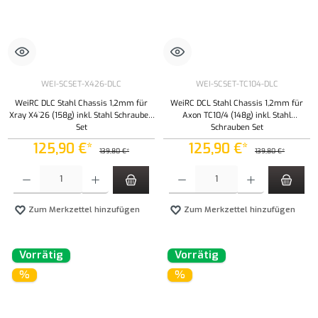
WEI-SCSET-X426-DLC
WEI-SCSET-TC104-DLC
WeiRC DLC Stahl Chassis 1,2mm für
WeiRC DCL Stahl Chassis 1,2mm für
Xray X4`26 (158g) inkl. Stahl Schrauben
Axon TC10/4 (148g) inkl. Stahl
Set
Schrauben Set
125,90 €*
125,90 €*
139,80 €*
139,80 €*
Produkt Anzahl: Gib den gewünschten Wert ein oder benutze die Schaltflächen um die Anzahl
Produkt Anzahl: Gib den gewünschten Wert ei
Zum Merkzettel hinzufügen
Zum Merkzettel hinzufügen
Vorrätig
Vorrätig
%
%