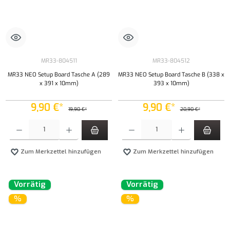
MR33-804511
MR33-804512
MR33 NEO Setup Board Tasche A (289
MR33 NEO Setup Board Tasche B (338 x
x 391 x 10mm)
393 x 10mm)
9,90 €*
9,90 €*
19,90 €*
20,90 €*
Produkt Anzahl: Gib den gewünschten Wert ein oder benutze die Schaltflächen um die Anzahl
Produkt Anzahl: Gib den gewünschten Wert ei
Zum Merkzettel hinzufügen
Zum Merkzettel hinzufügen
Vorrätig
Vorrätig
%
%