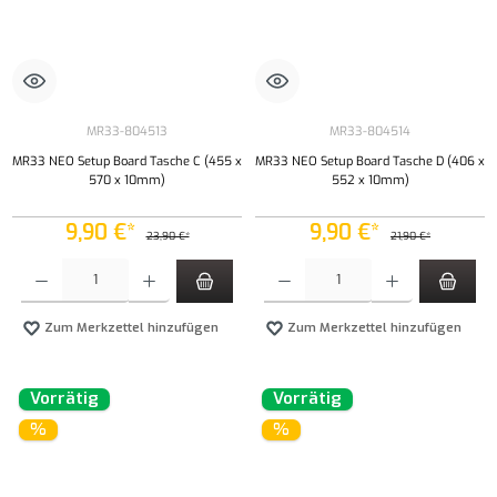
MR33-804513
MR33-804514
MR33 NEO Setup Board Tasche C (455 x
MR33 NEO Setup Board Tasche D (406 x
570 x 10mm)
552 x 10mm)
9,90 €*
9,90 €*
23,90 €*
21,90 €*
Produkt Anzahl: Gib den gewünschten Wert ein oder benutze die Schaltflächen um die Anzahl
Produkt Anzahl: Gib den gewünschten Wert ei
Zum Merkzettel hinzufügen
Zum Merkzettel hinzufügen
Vorrätig
Vorrätig
%
%