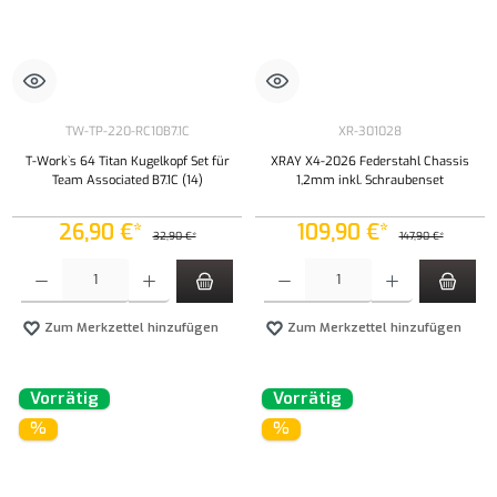
TW-TP-220-RC10B7.1C
XR-301028
T-Work`s 64 Titan Kugelkopf Set für
XRAY X4-2026 Federstahl Chassis
Team Associated B7.1C (14)
1,2mm inkl. Schraubenset
26,90 €*
109,90 €*
32,90 €*
147,90 €*
Produkt Anzahl: Gib den gewünschten Wert ein oder benutze die Schaltflächen um die Anzahl
Produkt Anzahl: Gib den gewünschten Wert ei
Zum Merkzettel hinzufügen
Zum Merkzettel hinzufügen
Vorrätig
Vorrätig
%
%