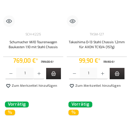
SCH-K225
TKSM-127
Schumacher Mi10 Tourenwagen
Takashima D-13 Stahl Chassis 1,2mm
Baukasten 1:10 mit Stahl Chassis
für AXON TC10/4 (157g)
769,00 €*
99,90 €*
799,00 €*
119,90 €*
Produkt Anzahl: Gib den gewünschten Wert ein oder benutze die Schaltflächen um die Anzahl
Produkt Anzahl: Gib den gewünschten Wert ei
Zum Merkzettel hinzufügen
Zum Merkzettel hinzufügen
Vorrätig
Vorrätig
%
%