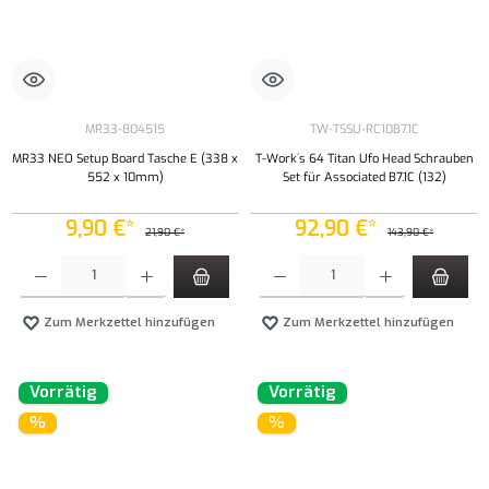
MR33-804515
TW-TSSU-RC10B7.1C
MR33 NEO Setup Board Tasche E (338 x
T-Work´s 64 Titan Ufo Head Schrauben
552 x 10mm)
Set für Associated B7.1C (132)
9,90 €*
92,90 €*
21,90 €*
143,90 €*
Produkt Anzahl: Gib den gewünschten Wert ein oder benutze die Schaltflächen um die Anzahl
Produkt Anzahl: Gib den gewünschten Wert ei
Zum Merkzettel hinzufügen
Zum Merkzettel hinzufügen
Vorrätig
Vorrätig
%
%