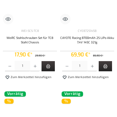
WEI-SCS-TC8
CYE872S145B
WeiRC Stahlschrauben Set für TC8
CAYOTE Racing 8700mAh 2S LiPo Akku
Stahl Chassis
7,4V 145C 321g
17,90 €*
69,90 €*
29,90 €*
85,90 €*
Produkt Anzahl: Gib den gewünschten Wert ein oder benutze die Schaltflächen um die Anzahl
Produkt Anzahl: Gib den gewünschten Wert ei
Zum Merkzettel hinzufügen
Zum Merkzettel hinzufügen
Vorrätig
Vorrätig
%
%