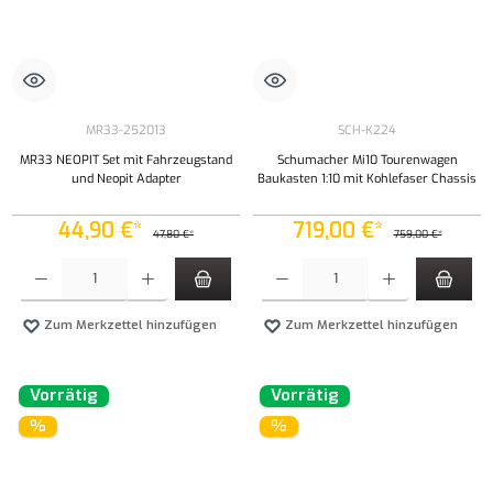
MR33-252013
SCH-K224
MR33 NEOPIT Set mit Fahrzeugstand
Schumacher Mi10 Tourenwagen
und Neopit Adapter
Baukasten 1:10 mit Kohlefaser Chassis
44,90 €*
719,00 €*
47,80 €*
759,00 €*
Produkt Anzahl: Gib den gewünschten Wert ein oder benutze die Schaltflächen um die Anzahl
Produkt Anzahl: Gib den gewünschten Wert ei
Zum Merkzettel hinzufügen
Zum Merkzettel hinzufügen
Vorrätig
Vorrätig
%
%