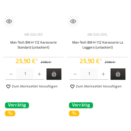
MB-026-001
MB-026-001L
Mon-Tech BM-H 1:12 Karosserie
Mon-Tech BM-H 1:12 Karosserie La
Standard (unlackiert)
Leggera (unlackiert)
25,90 €*
25,90 €*
27,90 €*
27,90 €*
Produkt Anzahl: Gib den gewünschten Wert ein oder benutze die Schaltflächen um die Anzahl
Produkt Anzahl: Gib den gewünschten Wert ei
Zum Merkzettel hinzufügen
Zum Merkzettel hinzufügen
Vorrätig
Vorrätig
%
%