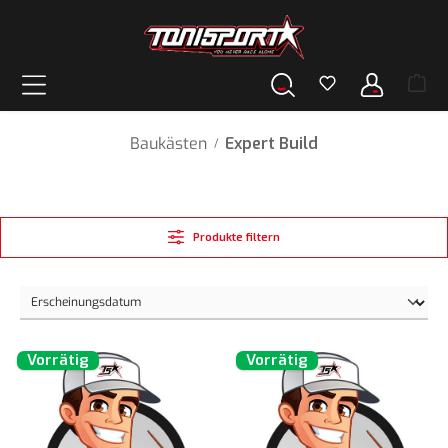
alt springen
Baukästen
Expert Build
/
Produkte filtern
Vorrätig
Vorrätig