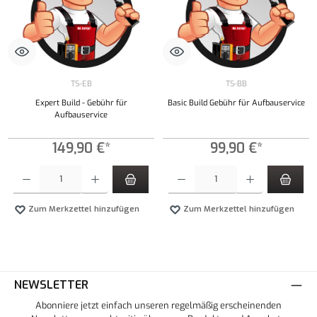
TS-EB
TS-BB
Expert Build - Gebühr für
Basic Build Gebühr für Aufbauservice
Aufbauservice
149,90 €*
99,90 €*
Produkt Anzahl: Gib den gewünschten Wert ein oder benutze die Schaltflächen um die Anzahl
Produkt Anzahl: Gib den gewünschten Wert ei
Zum Merkzettel hinzufügen
Zum Merkzettel hinzufügen
NEWSLETTER
Abonniere jetzt einfach unseren regelmäßig erscheinenden