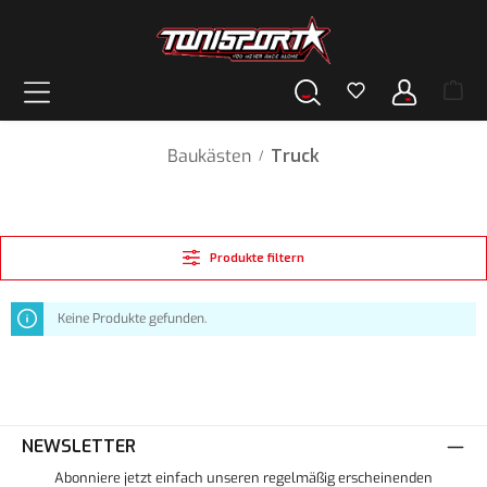
alt springen
Baukästen
Truck
/
Produkte filtern
Keine Produkte gefunden.
NEWSLETTER
Abonniere jetzt einfach unseren regelmäßig erscheinenden