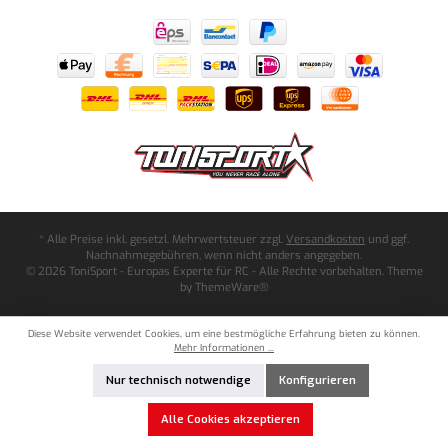
* Alle Preise inkl. gesetzl. Mehrwertsteuer zzgl.
Versandkosten
und ggf.
Nachnahmegebühren, wenn nicht anders angegeben.
© 2026 ToniSport - Europas Experte für RC - Alle Rechte vorbehalten. Theme
by
ThemeWare®
Diese Website verwendet Cookies, um eine bestmögliche Erfahrung bieten zu können.
Mehr Informationen ...
Nur technisch notwendige
Konfigurieren
Alle Cookies akzeptieren