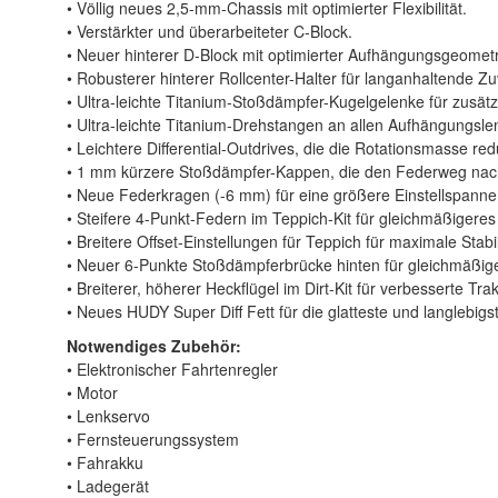
• Völlig neues 2,5-mm-Chassis mit optimierter Flexibilität.
• Verstärkter und überarbeiteter C-Block.
• Neuer hinterer D-Block mit optimierter Aufhängungsgeometr
• Robusterer hinterer Rollcenter-Halter für langanhaltende Zuv
• Ultra-leichte Titanium-Stoßdämpfer-Kugelgelenke für zusätzl
• Ultra-leichte Titanium-Drehstangen an allen Aufhängungsle
• Leichtere Differential-Outdrives, die die Rotationsmasse red
• 1 mm kürzere Stoßdämpfer-Kappen, die den Federweg nach
• Neue Federkragen (-6 mm) für eine größere Einstellspanne 
• Steifere 4-Punkt-Federn im Teppich-Kit für gleichmäßigeres
• Breitere Offset-Einstellungen für Teppich für maximale Stabil
• Neuer 6-Punkte Stoßdämpferbrücke hinten für gleichmäßige
• Breiterer, höherer Heckflügel im Dirt-Kit für verbesserte Trak
• Neues HUDY Super Diff Fett für die glatteste und langlebigste
Notwendiges Zubehör:
• Elektronischer Fahrtenregler
• Motor
• Lenkservo
• Fernsteuerungssystem
• Fahrakku
• Ladegerät