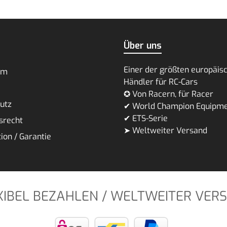
Über uns
Einer der größten europäis
um
Händler für RC-Cars
✪ Von Racern, für Racer
utz
✔ World Champion Equipm
✔ ETS-Serie
srecht
➤ Weltweiter Versand
ion / Garantie
XIBEL BEZAHLEN / WELTWEITER VER