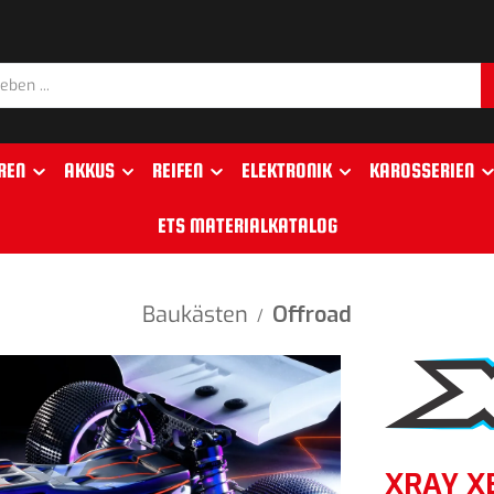
REN
AKKUS
REIFEN
ELEKTRONIK
KAROSSERIEN
ETS MATERIALKATALOG
Baukästen
Offroad
/
XRAY XB