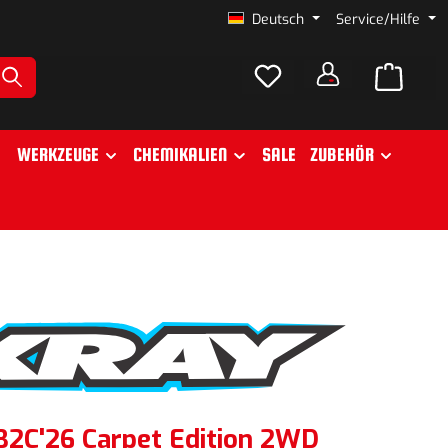
Deutsch
Service/Hilfe
WERKZEUGE
CHEMIKALIEN
SALE
ZUBEHÖR
2C'26 Carpet Edition 2WD