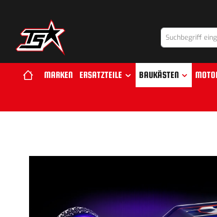
springen
Zur Hauptnavigation springen
MARKEN
ERSATZTEILE
BAUKÄSTEN
MOTO