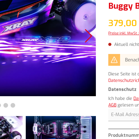
Buggy 
379,00
Preise inkl. MwSt.
Aktuell nich
Benach
Diese Seite is
Datenschutzrich
Datenschutz
Ich habe die
Da
AGB
gelesen un
Produktnumm