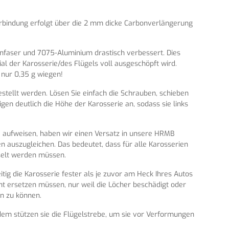
Verbindung erfolgt über die 2 mm dicke Carbonverlängerung
bonfaser und 7075-Aluminium drastisch verbessert. Dies
l der Karosserie/des Flügels voll ausgeschöpft wird.
 nur 0,35 g wiegen!
tellt werden. Lösen Sie einfach die Schrauben, schieben
en deutlich die Höhe der Karosserie an, sodass sie links
e aufweisen, haben wir einen Versatz in unsere HRMB
n auszugleichen. Das bedeutet, dass für alle Karosserien
selt werden müssen.
itig die Karosserie fester als je zuvor am Heck Ihres Autos
icht ersetzen müssen, nur weil die Löcher beschädigt oder
en zu können.
dem stützen sie die Flügelstrebe, um sie vor Verformungen