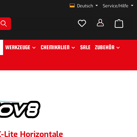
Deutsch
Service/Hilfe
WERKZEUGE
CHEMIKALIEN
SALE
ZUBEHÖR
-Lite Horizontale