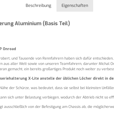
Beschreibung
Eigenschaften
erung Aluminium (Basis Teil)
EP Onroad
obert, und Tausende von Rennfahrern haben sich dafür entschieden, 
us aller Welt sowie von unseren Teamfahrern, darunter Michal Orl
aran gemacht, ein bereits großartiges Produkt noch weiter zu verbes
eriehalterung X-Lite anstelle der üblichen Löcher direkt in d
 Nähe der Schürze, was bedeutet, dass sie selbst bei kleinsten Unfäl
kann sich unter Belastung verbiegen, wodurch der Abtrieb nicht so effiz
gt ausschließlich von der Befestigung am Chassis ab, die möglicherweise