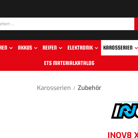
REN
AKKUS
REIFEN
ELEKTRONIK
KAROSSERIEN
ETS MATERIALKATALOG
Karosserien
Zubehör
/
INOV8 X