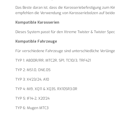
Das Beste daran ist, dass die Karosseriebefestigung zum Ki
empfehlen die Verwendung von Karosseriebolzen auf beiden
Kompatible Karosserien
Dieses System passt für den Xtreme Twister & Twister Spec
Kompatible Fahrzeuge
Für verschiedene Fahrzeuge sind unterschiedliche Verlänger
TYP 1: A800R/RR, MTC2R, SP1, TC10/3, TRF421
TYP 2: MS1.0, ONE.05
TYP 3: X4'23/24, A10
TYP 4: Mi9, XQ11 & XQ3S, RX10SR3.0R
TYP 5: IF14-2, X20'24
TYP 6: Mugen MTC3