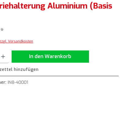
riehalterung Aluminium (Basis
*
 zzgl. Versandkosten
ib den gewünschten Wert ein oder benutze die Schaltflächen um die Anzahl zu erh
In den Warenkorb
ettel hinzufügen
er:
IN8-40001