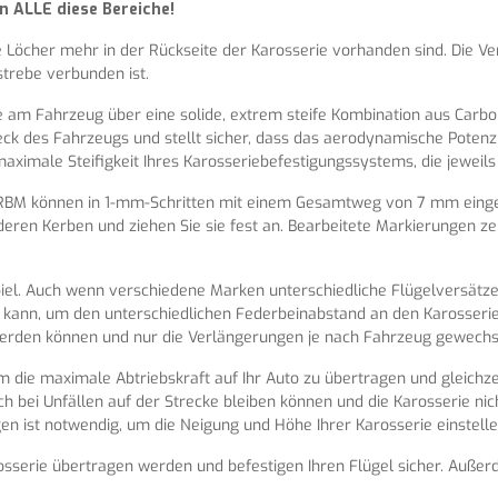
 ALLE diese Bereiche!
ne Löcher mehr in der Rückseite der Karosserie vorhanden sind. Die 
strebe verbunden ist.
rie am Fahrzeug über eine solide, extrem steife Kombination aus Car
k des Fahrzeugs und stellt sicher, dass das aerodynamische Potenzia
aximale Steifigkeit Ihres Karosseriebefestigungssystems, die jeweils
 HRBM können in 1-mm-Schritten mit einem Gesamtweg von 7 mm einges
eren Kerben und ziehen Sie sie fest an. Bearbeitete Markierungen zeig
piel. Auch wenn verschiedene Marken unterschiedliche Flügelversätz
 kann, um den unterschiedlichen Federbeinabstand an den Karosserie
erden können und nur die Verlängerungen je nach Fahrzeug gewech
 um die maximale Abtriebskraft auf Ihr Auto zu übertragen und gleichze
auch bei Unfällen auf der Strecke bleiben können und die Karosserie n
gen ist notwendig, um die Neigung und Höhe Ihrer Karosserie einstell
sserie übertragen werden und befestigen Ihren Flügel sicher. Außer