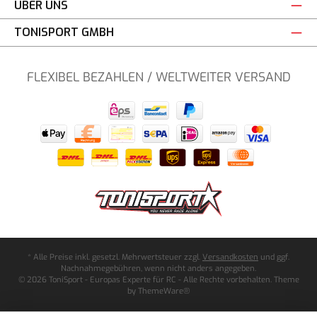
ÜBER UNS
TONISPORT GMBH
FLEXIBEL BEZAHLEN / WELTWEITER VERSAND
* Alle Preise inkl. gesetzl. Mehrwertsteuer zzgl.
Versandkosten
und ggf.
Nachnahmegebühren, wenn nicht anders angegeben.
© 2026 ToniSport - Europas Experte für RC - Alle Rechte vorbehalten. Theme
by
ThemeWare®