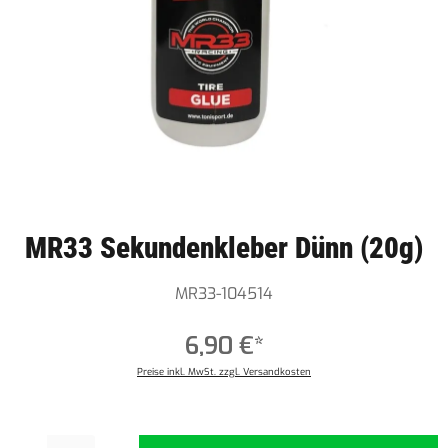
MR33 Sekundenkleber Dünn (20g)
MR33-104514
6,90 €*
Preise inkl. MwSt. zzgl. Versandkosten
Produkt Anzahl: Gib den gewünschten Wert ein oder benutze die Schaltflächen um die Anzahl z