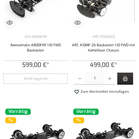
AW-A800FXR
ARC-R100040
Awesomatix A800FXR 1:10 FWD
ARC A10MF-26 Baukasten 1:10 FWD mit
Baukasten
Kohlefaser Chassis
599,00 €*
499,00 €*
Produkt Anzahl: Gib den gewünschten Wert ei
Nicht lagernd
Zum Merkzettel hinzufügen
Vorrätig
Vorrätig
%
%