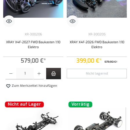
XR-300206
XR-300205
XRAY X4F-2027 FWD Baukasten 1:10
XRAY X4F-2026 FWD Baukasten 1:10
Elektro
Elektro
579,00 €*
399,00 €*
579,90 €*
Produkt Anzahl: Gib den gewünschten Wert ein oder benutze die Schaltflächen um die Anzahl
Nicht lagernd
Zum Merkzettel hinzufügen
Nicht auf Lager
Vorrätig