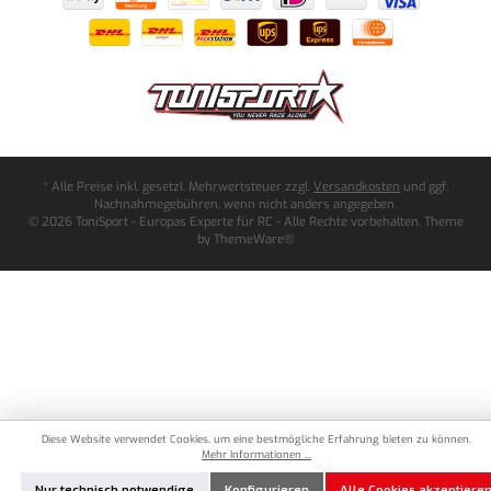
* Alle Preise inkl. gesetzl. Mehrwertsteuer zzgl.
Versandkosten
und ggf.
Nachnahmegebühren, wenn nicht anders angegeben.
© 2026 ToniSport - Europas Experte für RC - Alle Rechte vorbehalten. Theme
by
ThemeWare®
Diese Website verwendet Cookies, um eine bestmögliche Erfahrung bieten zu können.
Mehr Informationen ...
Nur technisch notwendige
Konfigurieren
Alle Cookies akzeptiere