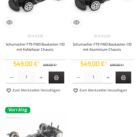
SCH-K219
SCH-K220
Schumacher FT9 FWD Baukasten 1:10
Schumacher FT9 FWD Baukasten 1:10
mit Kohlefaser Chassis
mit Aluminium Chassis
549,00 €*
549,00 €*
609,00 €*
609,00 €*
Produkt Anzahl: Gib den gewünschten Wert ein oder benutze die Schaltflächen um die Anzahl
Produkt Anzahl: Gib den gewünschten Wert ei
Zum Merkzettel hinzufügen
Zum Merkzettel hinzufügen
Vorrätig