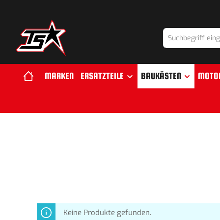
springen
Zur Hauptnavigation springen
MARKEN
ERSATZTEILE
BAUKÄSTEN
MOTO
Keine Produkte gefunden.