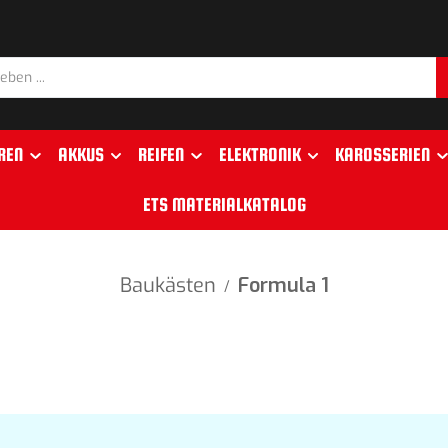
REN
AKKUS
REIFEN
ELEKTRONIK
KAROSSERIEN
ETS MATERIALKATALOG
Baukästen
Formula 1
/