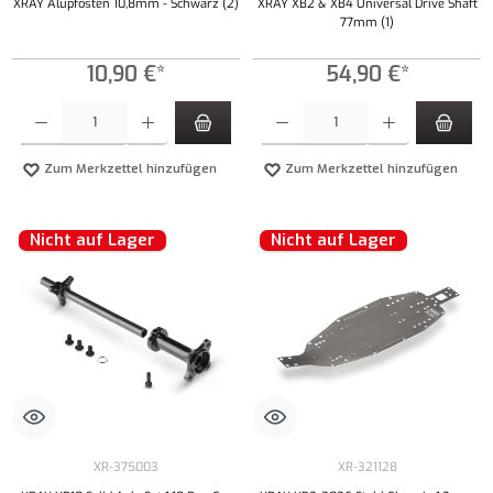
XRAY Alupfosten 10,8mm - Schwarz (2)
XRAY XB2 & XB4 Universal Drive Shaft
77mm (1)
10,90 €*
54,90 €*
Produkt Anzahl: Gib den gewünschten Wert ein oder benutze die Schaltflächen um die Anzahl
Produkt Anzahl: Gib den gewünschten Wert ei
Zum Merkzettel hinzufügen
Zum Merkzettel hinzufügen
Nicht auf Lager
Nicht auf Lager
XR-375003
XR-321128