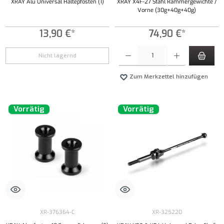
XRAY Alu Universal Haltepfosten (1)
XRAY X4F-27 Stahl Rammergewichte /
Vorne (30g+40g+40g)
13,90 €*
74,90 €*
Produkt Anzahl: Gib den gewünschten Wert ei
Nicht lagernd
Zum Merkzettel hinzufügen
Vorrätig
Vorrätig
XR-376364-C
XR-325220