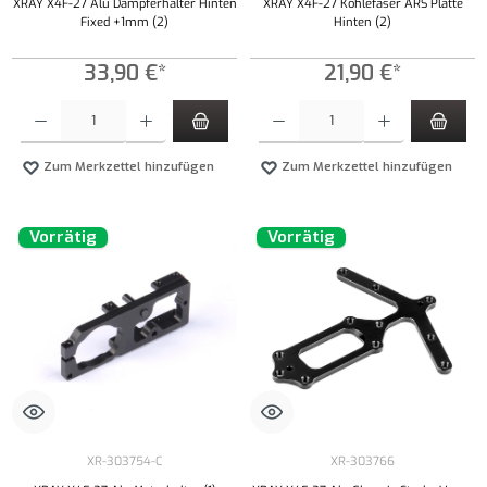
XRAY X4F-27 Alu Dämpferhalter Hinten
XRAY X4F-27 Kohlefaser ARS Platte
Fixed +1mm (2)
Hinten (2)
33,90 €*
21,90 €*
Produkt Anzahl: Gib den gewünschten Wert ein oder benutze die Schaltflächen um die Anzahl
Produkt Anzahl: Gib den gewünschten Wert ei
Zum Merkzettel hinzufügen
Zum Merkzettel hinzufügen
Vorrätig
Vorrätig
XR-303754-C
XR-303766