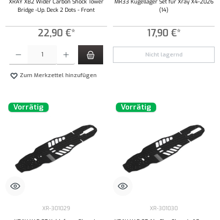
XRAY XB2 Wider Carbon Shock Tower
MR33 Kugellager Set für Xray X4-2026
Bridge -Up. Deck 2 Dots - Front
(14)
22,90 €*
17,90 €*
Produkt Anzahl: Gib den gewünschten Wert ein oder benutze die Schaltflächen um die Anzahl
Nicht lagernd
Zum Merkzettel hinzufügen
Vorrätig
Vorrätig
XR-301029
XR-301030