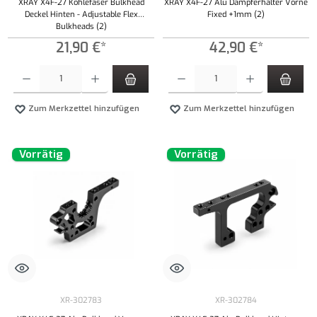
XRAY X4F-27 Kohlefaser Bulkhead
XRAY X4F-27 Alu Dämpferhalter Vorne
Deckel Hinten - Adjustable Flex
Fixed +1mm (2)
Bulkheads (2)
21,90 €*
42,90 €*
Produkt Anzahl: Gib den gewünschten Wert ein oder benutze die Schaltflächen um die Anzahl
Produkt Anzahl: Gib den gewünschten Wert ei
Zum Merkzettel hinzufügen
Zum Merkzettel hinzufügen
Vorrätig
Vorrätig
XR-302783
XR-302784