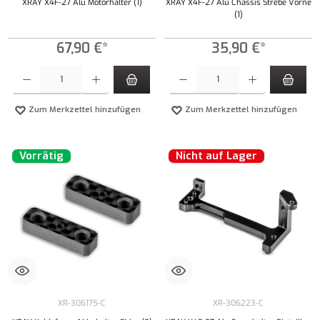
XRAY X4F-27 Alu Motorhalter (1)
XRAY X4F-27 Alu Chassis Strebe Vorne
(1)
67,90 €*
35,90 €*
Produkt Anzahl: Gib den gewünschten Wert ein oder benutze die Schaltflächen um die Anzahl
Produkt Anzahl: Gib den gewünschten Wert ei
Zum Merkzettel hinzufügen
Zum Merkzettel hinzufügen
Vorrätig
Nicht auf Lager
XR-306175-C
XR-306223-C