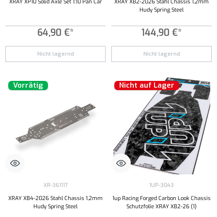
XRAY XP10 Solid Axle Set 1:10 Pan Car
XRAY XB2-2026 Stahl Chassis 1,2mm
Hudy Spring Steel
64,90 €*
144,90 €*
Nicht lagernd
Nicht lagernd
Vorrätig
Nicht auf Lager
XR-361117
1UP-3043
XRAY XB4-2026 Stahl Chassis 1,2mm
1up Racing Forged Carbon Look Chassis
Hudy Spring Steel
Schutzfolie XRAY XB2-26 (1)