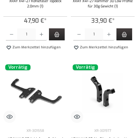
XRAY X4F-27 Kohlefaser Topdeck
XRAY X4F-27 Rammer 3D Low Profile
2,0mm (1)
für 30g Gewicht (1)
47,90 €*
33,90 €*
Produkt Anzahl: Gib den gewünschten Wert ein oder benutze die Schaltflächen um die Anzahl
Produkt Anzahl: Gib den gewünschten Wert ei
Zum Merkzettel hinzufügen
Zum Merkzettel hinzufügen
Vorrätig
Vorrätig
XR-301558
XR-301977