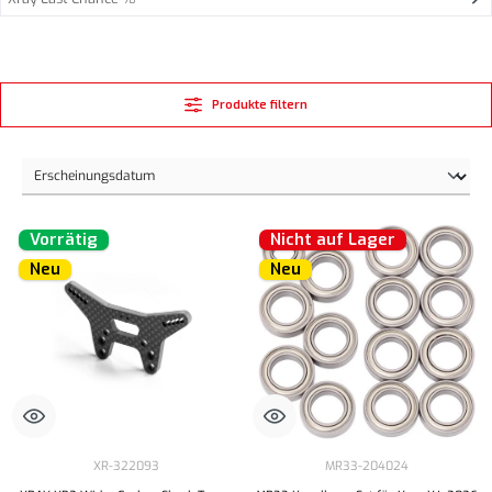
Produkte filtern
Vorrätig
Nicht auf Lager
Neu
Neu
XR-322093
MR33-204024