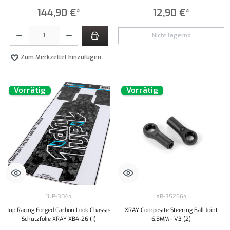
144,90 €*
12,90 €*
Produkt Anzahl: Gib den gewünschten Wert ein oder benutze die Schaltflächen um die Anzahl
Nicht lagernd
Zum Merkzettel hinzufügen
Vorrätig
Vorrätig
1UP-3044
XR-352664
1up Racing Forged Carbon Look Chassis
XRAY Composite Steering Ball Joint
Schutzfolie XRAY XB4-26 (1)
6.8MM - V3 (2)