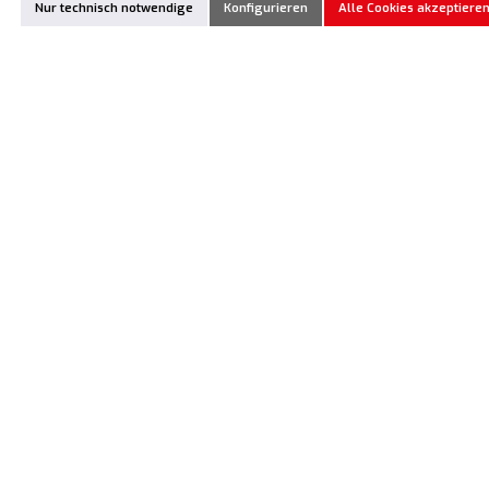
Nur technisch notwendige
Konfigurieren
Alle Cookies akzeptiere
6,90 €*
6,90 €*
Produkt Anzahl: Gib den gewünschten Wert ein oder benutze die Schaltflächen um die Anzahl
Produkt Anzahl: Gib den gewünschten Wert ei
Zum Merkzettel hinzufügen
Zum Merkzettel hinzufügen
Vorrätig
Vorrätig
XR-903312
XR-902306
XRAY Senkkopf Schraube
XRAY Linsenkopf Schraube
Innensechskant SFH M3 x 12,0mm (10)
Innensechskant SH M3 x 6,0mm (10)