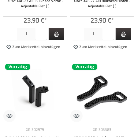
XRAY X4F-27 Alu Bulkhead Vorne -
XRAY X4F-27 Alu Bulkhead Hinten -
Adjustable Flex (1)
Adjustable Flex (1)
23,90 €*
23,90 €*
Produkt Anzahl: Gib den gewünschten Wert ein oder benutze die Schaltflächen um die Anzahl
Produkt Anzahl: Gib den gewünschten Wert ei
Zum Merkzettel hinzufügen
Zum Merkzettel hinzufügen
Vorrätig
Vorrätig
XR-302979
XR-303383