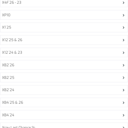
X4F`26 - 23
XP10
X1`25
X12`25 & 26
X12`24 & 23
XB2`26
XB2`25
XB2`24
XB4`25 & 26
XB4`24
Xray Last Chance %