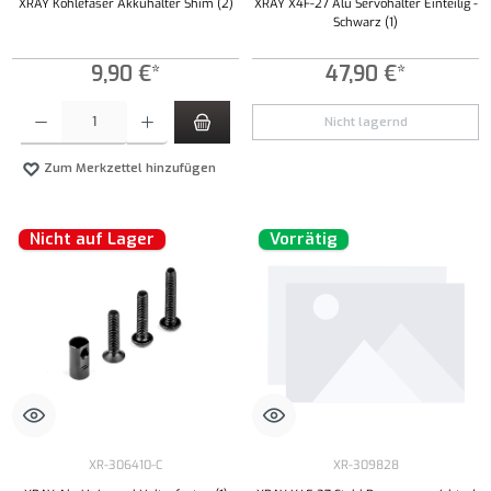
XRAY Kohlefaser Akkuhalter Shim (2)
XRAY X4F-27 Alu Servohalter Einteilig -
Schwarz (1)
9,90 €*
47,90 €*
Produkt Anzahl: Gib den gewünschten Wert ein oder benutze die Schaltflächen um die Anzahl
Nicht lagernd
Zum Merkzettel hinzufügen
Nicht auf Lager
Vorrätig
XR-306410-C
XR-309828