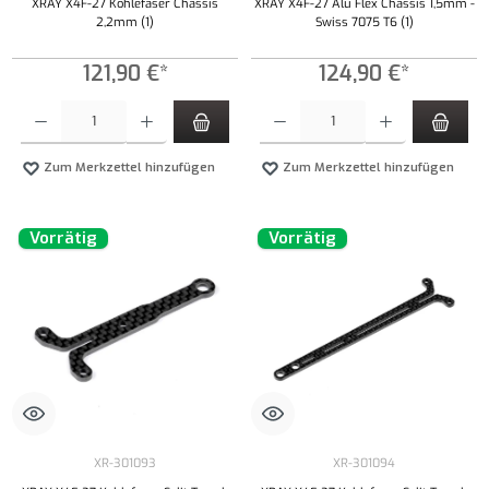
XRAY X4F-27 Kohlefaser Chassis
XRAY X4F-27 Alu Flex Chassis 1,5mm -
2,2mm (1)
Swiss 7075 T6 (1)
121,90 €*
124,90 €*
Produkt Anzahl: Gib den gewünschten Wert ein oder benutze die Schaltflächen um die Anzahl
Produkt Anzahl: Gib den gewünschten Wert ei
Zum Merkzettel hinzufügen
Zum Merkzettel hinzufügen
Vorrätig
Vorrätig
XR-301093
XR-301094