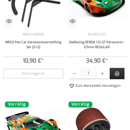
MR33-455016
ZR-0025-07
MR33 Pan Car Karosserieversteifung
ZooRacing ZERDA 1:12 GT Karosserie -
Set (2+2)
0,7mm REGULAR
10,90 €*
34,90 €*
Produkt Anzahl: Gib den gewünschten Wert ei
Nicht lagernd
Zum Merkzettel hinzufügen
Vorrätig
Vorrätig