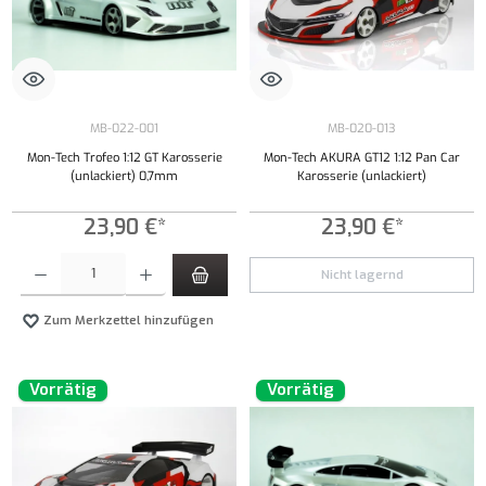
MB-022-001
MB-020-013
Mon-Tech Trofeo 1:12 GT Karosserie
Mon-Tech AKURA GT12 1:12 Pan Car
(unlackiert) 0,7mm
Karosserie (unlackiert)
23,90 €*
23,90 €*
Produkt Anzahl: Gib den gewünschten Wert ein oder benutze die Schaltflächen um die Anzahl
Nicht lagernd
Zum Merkzettel hinzufügen
Vorrätig
Vorrätig