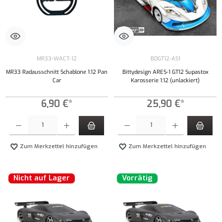
MR33-WACT-12
BDGT12-AS1
MR33 Radausschnitt Schablone 1:12 Pan
Bittydesign ARES-1 GT12 Supastox
Car
Karosserie 1:12 (unlackiert)
6,90 €*
25,90 €*
Produkt Anzahl: Gib den gewünschten Wert ein oder benutze die Schaltflächen um die Anzahl
Produkt Anzahl: Gib den gewünschten Wert ei
Zum Merkzettel hinzufügen
Zum Merkzettel hinzufügen
Nicht auf Lager
Vorrätig