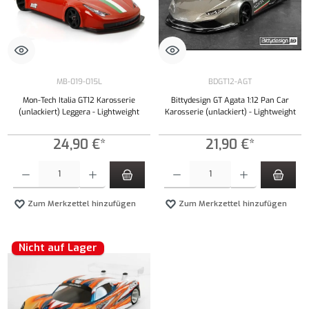
MB-019-015L
BDGT12-AGT
Mon-Tech Italia GT12 Karosserie
Bittydesign GT Agata 1:12 Pan Car
(unlackiert) Leggera - Lightweight
Karosserie (unlackiert) - Lightweight
24,90 €*
21,90 €*
Produkt Anzahl: Gib den gewünschten Wert ein oder benutze die Schaltflächen um die Anzahl
Produkt Anzahl: Gib den gewünschten Wert ei
Zum Merkzettel hinzufügen
Zum Merkzettel hinzufügen
Nicht auf Lager