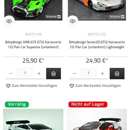
BDGT12-R8
BDGT12-S20
Bittydesign AR8-GT3 GT12 Karosserie
Bittydesign Seven20 GT12 Karosserie
1:12 Pan Car Supastox (unlackiert)
1:12 Pan Car (unlackiert) Lightweight
25,90 €*
24,90 €*
Produkt Anzahl: Gib den gewünschten Wert ein oder benutze die Schaltflächen um die Anzahl
Produkt Anzahl: Gib den gewünschten Wert ei
Zum Merkzettel hinzufügen
Zum Merkzettel hinzufügen
Vorrätig
Nicht auf Lager