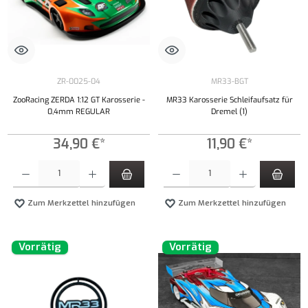
ZR-0025-04
MR33-BGT
ZooRacing ZERDA 1:12 GT Karosserie -
MR33 Karosserie Schleifaufsatz für
0,4mm REGULAR
Dremel (1)
34,90 €*
11,90 €*
Produkt Anzahl: Gib den gewünschten Wert ein oder benutze die Schaltflächen um die Anzahl
Produkt Anzahl: Gib den gewünschten Wert ei
Zum Merkzettel hinzufügen
Zum Merkzettel hinzufügen
Vorrätig
Vorrätig