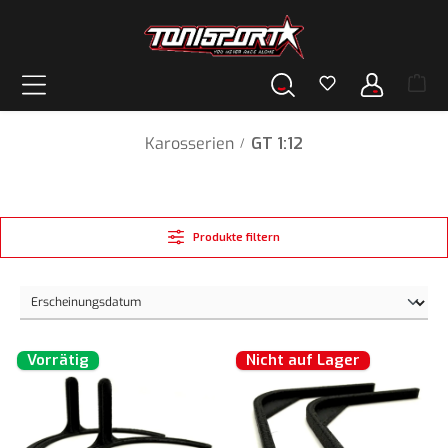
alt springen
Karosserien
GT 1:12
/
Produkte filtern
Vorrätig
Nicht auf Lager