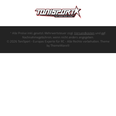
* Alle Preise inkl. gesetzl. Mehrwertsteuer zzgl.
Versandkosten
und ggf.
Nachnahmegebühren, wenn nicht anders angegeben.
© 2026 ToniSport - Europas Experte für RC - Alle Rechte vorbehalten. Theme
by
ThemeWare®