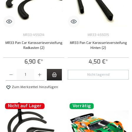
MR33-455014
MR33-455015
MR33 Pan Car Karosserieversteifung
MR33 Pan Car Karosserieversteifung
Radkasten (2)
Hinten (2)
6,90 €*
4,50 €*
Produkt Anzahl: Gib den gewünschten Wert ein oder benutze die Schaltflächen um die Anzahl
Nicht lagernd
Zum Merkzettel hinzufügen
Nicht auf Lager
Vorrätig