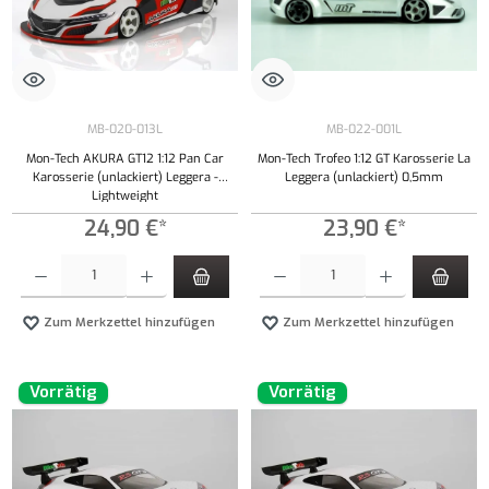
MB-020-013L
MB-022-001L
Mon-Tech AKURA GT12 1:12 Pan Car
Mon-Tech Trofeo 1:12 GT Karosserie La
Karosserie (unlackiert) Leggera -
Leggera (unlackiert) 0,5mm
Lightweight
24,90 €*
23,90 €*
Produkt Anzahl: Gib den gewünschten Wert ein oder benutze die Schaltflächen um die Anzahl
Produkt Anzahl: Gib den gewünschten Wert ei
Zum Merkzettel hinzufügen
Zum Merkzettel hinzufügen
Vorrätig
Vorrätig