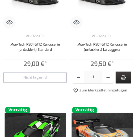
MB-022-019
MB-022-019L
Mon-Tech RS01 GT12 Karosserie
Mon-Tech RS01 GT12 Karosserie
(unlackiert) Standard
(unlackiert) La Leggera
29,00 €*
29,50 €*
Produkt Anzahl: Gib den gewünschten Wert ei
Nicht lagernd
Zum Merkzettel hinzufügen
Vorrätig
Vorrätig