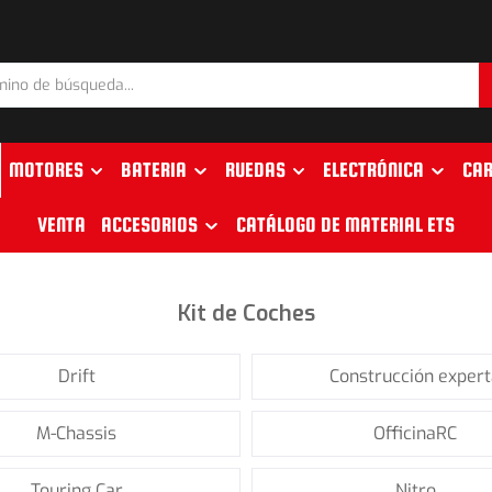
MOTORES
BATERIA
RUEDAS
ELECTRÓNICA
CAR
VENTA
ACCESORIOS
CATÁLOGO DE MATERIAL ETS
Kit de Coches
Drift
Construcción exper
M-Chassis
OfficinaRC
Touring Car
Nitro