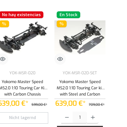
No hay existencias
En Stock
%
%
YOK-MSR-020
YOK-MSR-020-SET
Yokomo Master Speed
Yokomo Master Speed
MS2.0 1:10 Touring Car Kit
MS2.0 1:10 Touring Car kit
with Carbon Chassis
with Steel and Carbon
Chassis
539,00 €*
639,00 €*
599,00 €*
709,00 €*
s para aumentar o disminuir la cantidad.
la cantidad deseada o usa los botones para aumentar o disminuir la cantidad.
Cantidad del producto: introduce la canti
Nicht lagernd