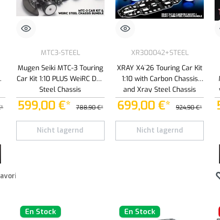
MTC3-STEEL
XR300042+STEEL
Mugen Seiki MTC-3 Touring
XRAY X4`26 Touring Car Kit
Car Kit 1:10 PLUS WeiRC DLC
1:10 with Carbon Chassis
Steel Chassis
and Xray Steel Chassis
(301028)
599,00 €*
699,00 €*
€*
788,90 €*
924,90 €*
 botones para aumentar o disminuir la cantidad.
roduce la cantidad deseada o usa los botones para aumentar o disminuir la cantid
Nicht lagernd
Nicht lagernd
favoritos
En Stock
En Stock