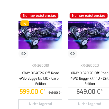
No hay existencias
No hay existencias
%
XR-360019
XR-360020
XRAY XB4C`26 Off Road
XRAY XB4D`26 Off Road
4WD Buggy kit 1:10 - Carpet
4WD Buggy kit 1:10 - Dirt
Edition
Edition
599,00 €*
649,00 €*
649,00 €*
Nicht lagernd
Nicht lagernd