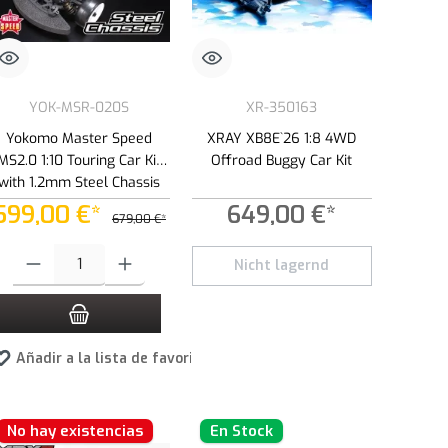
YOK-MSR-020S
XR-350163
Yokomo Master Speed
XRAY XB8E`26 1:8 4WD
MS2.0 1:10 Touring Car Kit
Offroad Buggy Car Kit
with 1.2mm Steel Chassis
599,00 €*
649,00 €*
679,00 €*
ad.
Cantidad del producto: introduce la cantidad deseada o usa los botones para a
Nicht lagernd
Añadir a la lista de favoritos
No hay existencias
En Stock