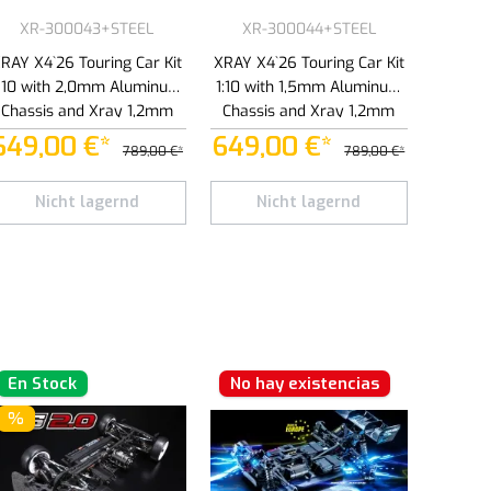
XR-300043+STEEL
XR-300044+STEEL
RAY X4`26 Touring Car Kit
XRAY X4`26 Touring Car Kit
1:10 with 2,0mm Aluminum
1:10 with 1,5mm Aluminum
Chassis and Xray 1,2mm
Chassis and Xray 1,2mm
Steel Chassis (301028)
Steel Chassis (301028)
649,00 €*
649,00 €*
789,00 €*
789,00 €*
la cantidad deseada o usa los botones para aumentar o disminuir la cantidad.
Nicht lagernd
Nicht lagernd
tos
En Stock
No hay existencias
%