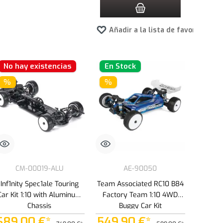
tos
Añadir a la lista de favoritos
No hay existencias
En Stock
%
%
CM-00019-ALU
AE-90050
Inf1nity Spec1ale Touring
Team Associated RC10 B84
Car Kit 1:10 with Aluminum
Factory Team 1:10 4WD
Chassis
Buggy Car Kit
689,00 €*
549,90 €*