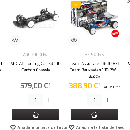
%
ARC-R100042
AE-90046
10
ARC A11 Touring Car Kit 1:10
Team Associated RC10 B7.1
M
s
Carbon Chassis
Team Baukasten 1:10 2WD
Buggy
579,00 €*
388,90 €*
409,90 €*
Cantidad del producto: introduce la cantidad deseada o usa los botone
Cantidad del producto: introduce 
Añadir a la lista de favoritos
Añadir a la lista de favori