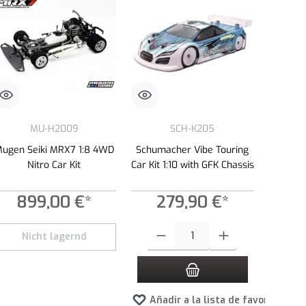
MU-H2009
SCH-K205
ugen Seiki MRX7 1:8 4WD
Schumacher Vibe Touring
Nitro Car Kit
Car Kit 1:10 with GFK Chassis
899,00 €*
279,90 €*
s para aumentar o disminuir la cantidad.
la cantidad deseada o usa los botones para aumentar o disminuir la cantidad.
Cantidad del producto: introduce la canti
Nicht lagernd
tos
Añadir a la lista de favoritos