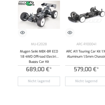
MU-E2028
ARC-R100041
Mugen Seiki MBX-8R ECO
ARC A11 Touring Car Kit 1:
1:8 4WD Offroad Electric
Aluminum 1,5mm Chassi
Buggy Car Kit
689,00 €*
579,00 €*
Nicht lagernd
Nicht lagernd