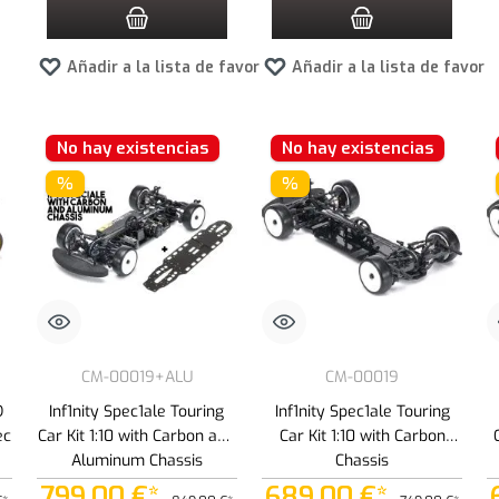
Añadir a la lista de favoritos
Añadir a la lista de favori
No hay existencias
No hay existencias
%
%
CM-00019+ALU
CM-00019
D
Inf1nity Spec1ale Touring
Inf1nity Spec1ale Touring
ec
Car Kit 1:10 with Carbon and
Car Kit 1:10 with Carbon
Aluminum Chassis
Chassis
799,00 €*
689,00 €*