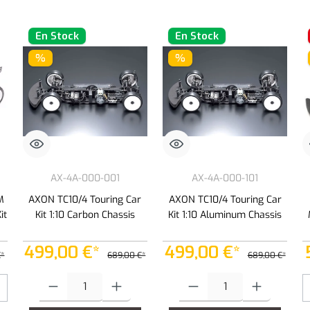
En Stock
En Stock
%
%
AX-4A-000-001
AX-4A-000-101
M
AXON TC10/4 Touring Car
AXON TC10/4 Touring Car
it
Kit 1:10 Carbon Chassis
Kit 1:10 Aluminum Chassis
499,00 €*
499,00 €*
€*
689,00 €*
689,00 €*
 botones para aumentar o disminuir la cantidad.
Cantidad del producto: introduce la cantidad deseada o usa los botone
Cantidad del producto: introduce 