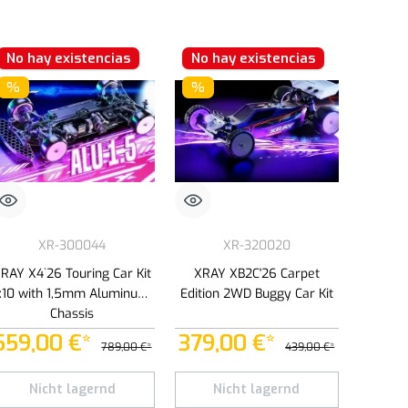
No hay existencias
No hay existencias
%
%
XR-300044
XR-320020
RAY X4`26 Touring Car Kit
XRAY XB2C'26 Carpet
1:10 with 1,5mm Aluminum
Edition 2WD Buggy Car Kit
Chassis
559,00 €*
379,00 €*
789,00 €*
439,00 €*
Nicht lagernd
Nicht lagernd