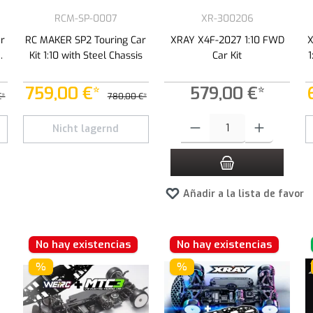
RCM-SP-0007
XR-300206
r
RC MAKER SP2 Touring Car
XRAY X4F-2027 1:10 FWD
X
Kit 1:10 with Steel Chassis
Car Kit
759,00 €*
579,00 €*
€*
780,00 €*
Cantidad del producto: introduce 
Nicht lagernd
Añadir a la lista de favori
No hay existencias
No hay existencias
%
%