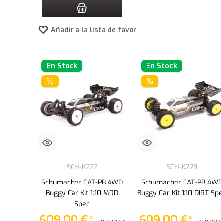
Añadir a la lista de favoritos
En Stock
En Stock
%
%
SCH-K222
SCH-K223
Schumacher CAT-PB 4WD
Schumacher CAT-PB 4W
Buggy Car Kit 1:10 MOD
Buggy Car Kit 1:10 DIRT Sp
Spec
609,00 €*
609,00 €*