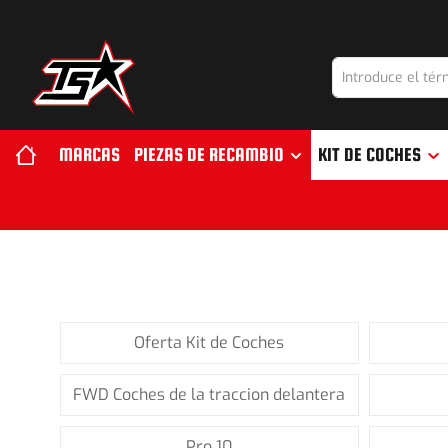
 búsqueda
Saltar a la navegación principal
MARCAS
PIEZAS DE RECAMBIO
KIT DE COCHES
Oferta Kit de Coches
FWD Coches de la traccion delantera
Pro 10