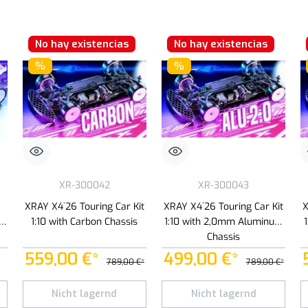
No hay existencias
No hay existencias
%
%
XR-300042
XR-300043
XRAY X4`26 Touring Car Kit
XRAY X4`26 Touring Car Kit
X
1:10 with Carbon Chassis
1:10 with 2,0mm Aluminum
Chassis
559,00 €*
499,00 €*
789,00 €*
789,00 €*
Nicht lagernd
Nicht lagernd