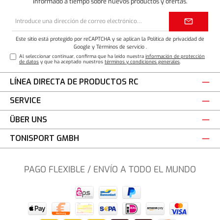
informado a tiempo sobre nuevos productos y ofertas.
Dirección
de
correo
electrónico*
Este sitio está protegido por reCAPTCHA y se aplican la Política de privacidad de
Google
y
Términos de servicio
.
Al seleccionar continuar, confirma que ha leído nuestra
información de protección
de datos
y que ha aceptado nuestros
términos y condiciones generales
.
LÍNEA DIRECTA DE PRODUCTOS RC
SERVICE
ÜBER UNS
TONISPORT GMBH
PAGO FLEXIBLE / ENVÍO A TODO EL MUNDO