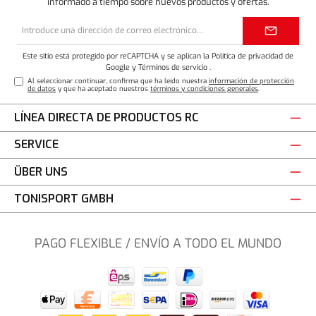
informado a tiempo sobre nuevos productos y ofertas.
Dirección
de
correo
electrónico*
Este sitio está protegido por reCAPTCHA y se aplican la Política de privacidad de
Google
y
Términos de servicio
.
Al seleccionar continuar, confirma que ha leído nuestra
información de protección
de datos
y que ha aceptado nuestros
términos y condiciones generales
.
LÍNEA DIRECTA DE PRODUCTOS RC
SERVICE
ÜBER UNS
TONISPORT GMBH
PAGO FLEXIBLE / ENVÍO A TODO EL MUNDO