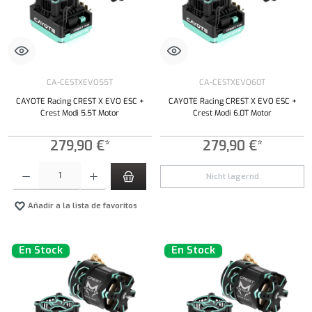
CA-CESTXEVO55T
CA-CESTXEVO60T
CAYOTE Racing CREST X EVO ESC +
CAYOTE Racing CREST X EVO ESC +
Crest Modi 5.5T Motor
Crest Modi 6.0T Motor
279,90 €*
279,90 €*
Cantidad del producto: introduce la cantidad deseada o usa los botones para aumentar o dism
Nicht lagernd
Añadir a la lista de favoritos
En Stock
En Stock