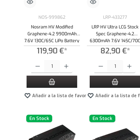
NOS-999862
LRP-433277
Nosram HV Modified
LRP HV Ultra LCG Stock
Graphene-4.2 9900mAh
Spec Graphene-4.2
7.6V 130C/65C LiPo Battery
6300mAh 7.6V 145C/70
- 336g
LiPo Battery - 237g
119,90 €*
82,90 €*
Cantidad del producto: introduce la cantidad deseada o usa los
Cantidad del producto: int
Añadir a la lista de favoritos
Añadir a la lista de 
En Stock
En Stock