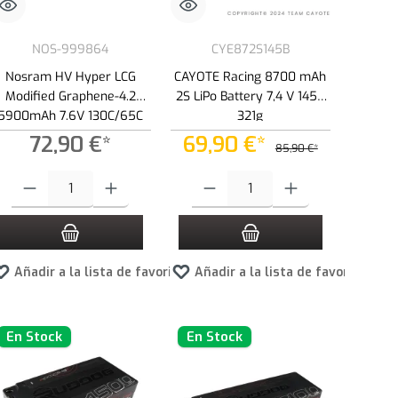
NOS-999864
CYE872S145B
Nosram HV Hyper LCG
CAYOTE Racing 8700 mAh
Modified Graphene-4.2
2S LiPo Battery 7,4 V 145C
5900mAh 7.6V 130C/65C
321g
LiPo Battery - 217g
72,90 €*
69,90 €*
85,90 €*
ad.
s para aumentar o disminuir la cantidad.
la cantidad deseada o usa los botones para aumentar o disminuir la cantidad.
Cantidad del producto: introduce la cantidad deseada o usa los botones para a
Cantidad del producto: introduce la canti
tos
Añadir a la lista de favoritos
Añadir a la lista de favoritos
En Stock
En Stock