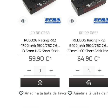
RD-RP-0853
RD-RP-0855
RUDDOG Racing RR2
RUDDOG Racing RR2
4700mAh 150C/75C 7.6V
5400mAh 150C/75C 7.6
18.5mm-LCG Short Stick
22mm-LCG Short Stick Pa
Pack LiPo-HV Battery
LiPo-HV Battery
59,90 €*
64,90 €*
Cantidad del producto: introduce la cantidad deseada o usa los
Cantidad del producto: int
Añadir a la lista de favoritos
Añadir a la lista de 