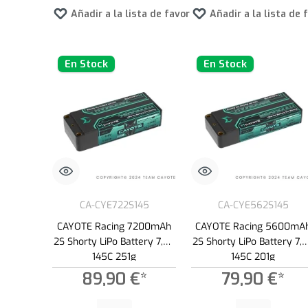
Añadir a la lista de favoritos
Añadir a la lista de 
En Stock
En Stock
CA-CYE722S145
CA-CYE562S145
CAYOTE Racing 7200mAh
CAYOTE Racing 5600mA
2S Shorty LiPo Battery 7,6V
2S Shorty LiPo Battery 7,
145C 251g
145C 201g
89,90 €*
79,90 €*
Cantidad del producto: introduce la cantidad deseada o usa los
Cantidad del producto: int