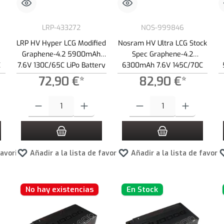
LRP-433272
NOS-999846
LRP HV Hyper LCG Modified
Nosram HV Ultra LCG Stock
Graphene-4.2 5900mAh
Spec Graphene-4.2
C
7.6V 130C/65C LiPo Battery
6300mAh 7.6V 145C/70C
- 217g
LiPo Battery - 237g
72,90 €*
82,90 €*
 botones para aumentar o disminuir la cantidad.
roduce la cantidad deseada o usa los botones para aumentar o disminuir la cantid
Cantidad del producto: introduce la cantidad deseada o usa los botone
Cantidad del producto: introduce 
favoritos
Añadir a la lista de favoritos
Añadir a la lista de favori
No hay existencias
En Stock