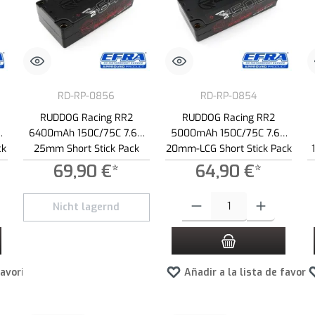
RD-RP-0856
RD-RP-0854
RUDDOG Racing RR2
RUDDOG Racing RR2
V
6400mAh 150C/75C 7.6V
5000mAh 150C/75C 7.6V
ck
25mm Short Stick Pack
20mm-LCG Short Stick Pack
LiPo-HV Battery
LiPo-HV Battery
69,90 €*
64,90 €*
 botones para aumentar o disminuir la cantidad.
roduce la cantidad deseada o usa los botones para aumentar o disminuir la cantid
Cantidad del producto: introduce 
Nicht lagernd
favoritos
Añadir a la lista de favori