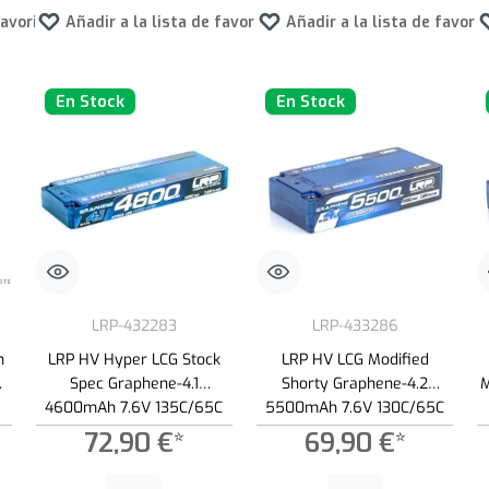
favoritos
Añadir a la lista de favoritos
Añadir a la lista de favori
En Stock
En Stock
LRP-432283
LRP-433286
h
LRP HV Hyper LCG Stock
LRP HV LCG Modified
6V
Spec Graphene-4.1
Shorty Graphene-4.2
M
4600mAh 7.6V 135C/65C
5500mAh 7.6V 130C/65C
LiPo - 219g
LiPo - 195g
72,90 €*
69,90 €*
 botones para aumentar o disminuir la cantidad.
roduce la cantidad deseada o usa los botones para aumentar o disminuir la cantid
Cantidad del producto: introduce la cantidad deseada o usa los botone
Cantidad del producto: introduce 