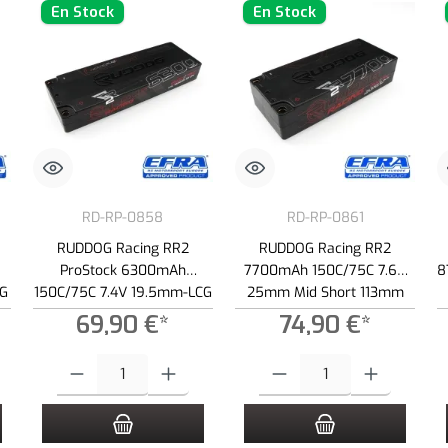
En Stock
En Stock
RD-RP-0858
RD-RP-0861
RUDDOG Racing RR2
RUDDOG Racing RR2
ProStock 6300mAh
7700mAh 150C/75C 7.6V
8
CG
150C/75C 7.4V 19.5mm-LCG
25mm Mid Short 113mm
Stick Pack LiPo Battery
Stick Pack LiPo-HV Battery
69,90 €*
74,90 €*
 botones para aumentar o disminuir la cantidad.
roduce la cantidad deseada o usa los botones para aumentar o disminuir la cantid
Cantidad del producto: introduce la cantidad deseada o usa los botone
Cantidad del producto: introduce 