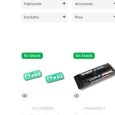
Mostrando 24 de 187 productos.
Fabricante
Accesorios
Enchufes
Peso
En Stock
En Stock
CA-CYECBS01
EAM54150-2