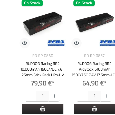
En Stock
En Stock
RD-RP-0860
RD-RP-0857
RUDDOG Racing RR2
RUDDOG Racing RR2
10.000mAh 150C/75C 7.6V
ProStock 5100mAh
25mm Stick Pack LiPo-HV
150C/75C 7.4V 17.5mm-L
Battery
Stick Pack LiPo Battery
79,90 €*
64,90 €*
Cantidad del producto: introduce la cantidad deseada o usa los
Cantidad del producto: int