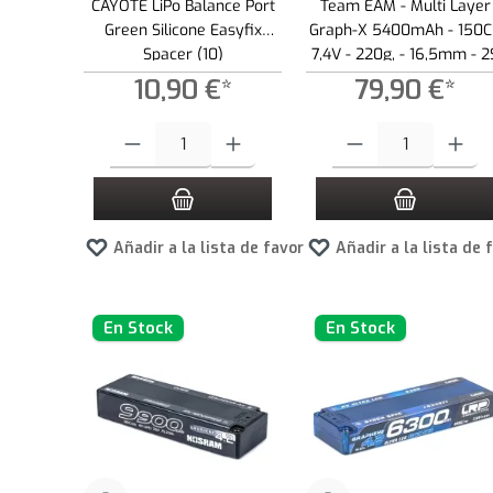
CAYOTE LiPo Balance Port
Team EAM - Multi Layer
Green Silicone Easyfix
Graph-X 5400mAh - 150C
Spacer (10)
7,4V - 220g, - 16,5mm - 2
UUULCG LiPo
10,90 €*
79,90 €*
Cantidad del producto: introduce la cantidad deseada o usa los
Cantidad del producto: int
Añadir a la lista de favoritos
Añadir a la lista de 
En Stock
En Stock