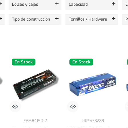
Bolsas y cajas
Capacidad
C
Tipo de construcción
Tornillos / Hardware
P
En Stock
En Stock
EAM84150-2
LRP-433289