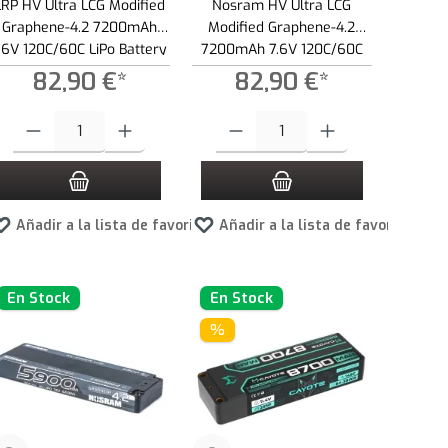
LRP HV Ultra LCG Modified
Nosram HV Ultra LCG
Graphene-4.2 7200mAh
Modified Graphene-4.2
.6V 120C/60C LiPo Battery
7200mAh 7.6V 120C/60C
- 237g
LiPo Battery - 246g
82,90 €*
82,90 €*
ad.
s para aumentar o disminuir la cantidad.
la cantidad deseada o usa los botones para aumentar o disminuir la cantidad.
Cantidad del producto: introduce la cantidad deseada o usa los botones para a
Cantidad del producto: introduce la canti
tos
Añadir a la lista de favoritos
Añadir a la lista de favoritos
En Stock
En Stock
%