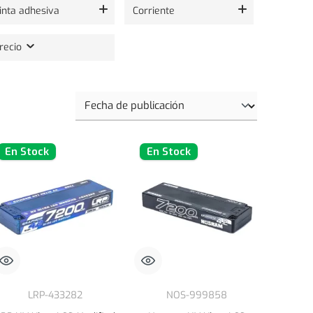
inta adhesiva
Corriente
recio
En Stock
En Stock
LRP-433282
NOS-999858