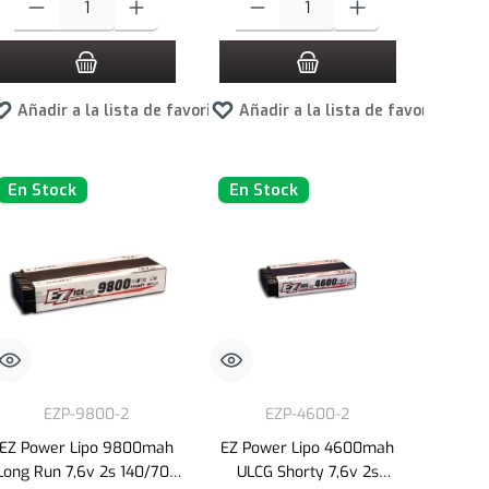
tos
Añadir a la lista de favoritos
Añadir a la lista de favoritos
En Stock
En Stock
EZP-9800-2
EZP-4600-2
EZ Power Lipo 9800mah
EZ Power Lipo 4600mah
Long Run 7,6v 2s 140/70c
ULCG Shorty 7,6v 2s