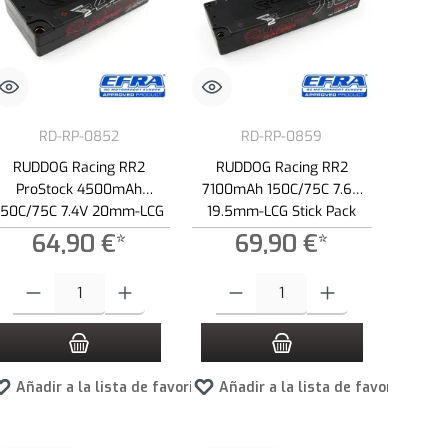
RD-RP-0852
RD-RP-0859
RUDDOG Racing RR2
RUDDOG Racing RR2
ProStock 4500mAh
7100mAh 150C/75C 7.6V
150C/75C 7.4V 20mm-LCG
19.5mm-LCG Stick Pack
Short Stick Pack LiPo
LiPo-HV Battery
64,90 €*
69,90 €*
Battery
ad.
la cantidad deseada o usa los botones para aumentar o disminuir la cantidad.
Cantidad del producto: introduce la cantidad deseada o usa los botones para a
Cantidad del producto: introduce la canti
tos
Añadir a la lista de favoritos
Añadir a la lista de favoritos