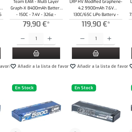
Team EAM - Multi Layer
LRP HV Modified Graphene-
 -
Graph-X 8400mAh Battery
4.2 9900mAh 7.6V
S
- 150C - 7.4V - 326g -
130C/65C LiPo Battery -
7
25mm - 2S LiPo
336g
79,90 €*
119,90 €*
 botones para aumentar o disminuir la cantidad.
roduce la cantidad deseada o usa los botones para aumentar o disminuir la cantid
Cantidad del producto: introduce la cantidad deseada o usa los botone
Cantidad del producto: introduce 
favoritos
Añadir a la lista de favoritos
Añadir a la lista de favori
En Stock
En Stock