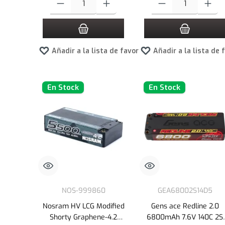
Añadir a la lista de favoritos
Añadir a la lista de 
En Stock
En Stock
NOS-999860
GEA68002S14D5
Nosram HV LCG Modified
Gens ace Redline 2.0
Shorty Graphene-4.2
6800mAh 7.6V 140C 2S