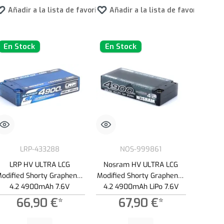
tos
Añadir a la lista de favoritos
Añadir a la lista de favoritos
En Stock
En Stock
LRP-433288
NOS-999861
LRP HV ULTRA LCG
Nosram HV ULTRA LCG
odified Shorty Graphene-
Modified Shorty Graphene-
4.2 4900mAh 7.6V
4.2 4900mAh LiPo 7.6V
130C/65C LiPo Akku - 173g
130C/65C - 173g
66,90 €*
67,90 €*
ad.
s para aumentar o disminuir la cantidad.
la cantidad deseada o usa los botones para aumentar o disminuir la cantidad.
Cantidad del producto: introduce la cantidad deseada o usa los botones para a
Cantidad del producto: introduce la canti