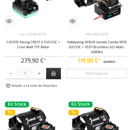
CA-CESTXEVO75T
HW-38020370
CAYOTE Racing CREST X EVO ESC +
Hobbywing XERUN Justock Combo XR10
Crest Modi 7.5T Motor
G3S ESC + 10.5T Brushless G2.1 Motor
4000kV
279,90 €*
119,90 €*
122,90 €*
Cantidad del producto: introduce la cantidad deseada o usa los botones para aumentar o dism
Nicht lagernd
Añadir a la lista de favoritos
En Stock
En Stock
%
%