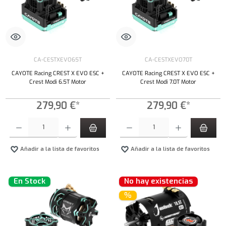
CA-CESTXEVO65T
CA-CESTXEVO70T
CAYOTE Racing CREST X EVO ESC +
CAYOTE Racing CREST X EVO ESC +
Crest Modi 6.5T Motor
Crest Modi 7.0T Motor
279,90 €*
279,90 €*
Cantidad del producto: introduce la cantidad deseada o usa los botones para aumentar o dism
Cantidad del producto: introduce la cantidad 
Añadir a la lista de favoritos
Añadir a la lista de favoritos
En Stock
No hay existencias
%