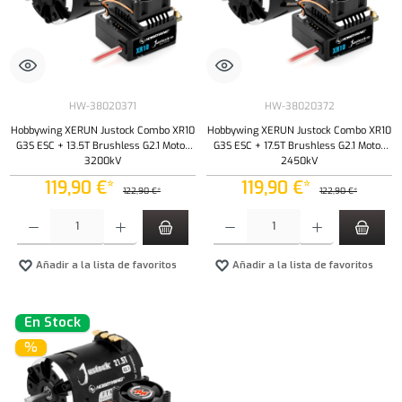
HW-38020371
HW-38020372
Hobbywing XERUN Justock Combo XR10
Hobbywing XERUN Justock Combo XR10
G3S ESC + 13.5T Brushless G2.1 Motor
G3S ESC + 17.5T Brushless G2.1 Motor
3200kV
2450kV
119,90 €*
119,90 €*
122,90 €*
122,90 €*
Cantidad del producto: introduce la cantidad deseada o usa los botones para aumentar o dism
Cantidad del producto: introduce la cantidad 
Añadir a la lista de favoritos
Añadir a la lista de favoritos
En Stock
%