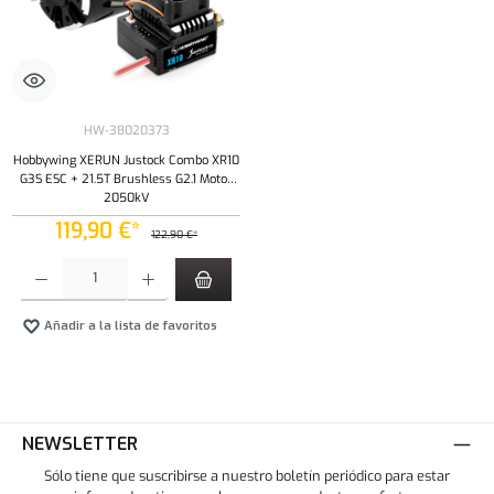
HW-38020373
Hobbywing XERUN Justock Combo XR10
G3S ESC + 21.5T Brushless G2.1 Motor
2050kV
119,90 €*
122,90 €*
Cantidad del producto: introduce la cantidad deseada o usa los botones para aumentar o dism
Añadir a la lista de favoritos
NEWSLETTER
Sólo tiene que suscribirse a nuestro boletín periódico para estar