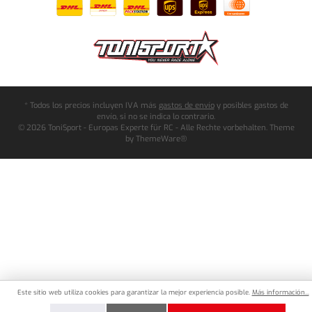
* Todos los precios incluyen IVA más
gastos de envío
y posibles gastos de
envío, si no se indica lo contrario.
© 2026 ToniSport - Europas Experte für RC - Alle Rechte vorbehalten. Theme
by
ThemeWare®
Este sitio web utiliza cookies para garantizar la mejor experiencia posible.
Más información...