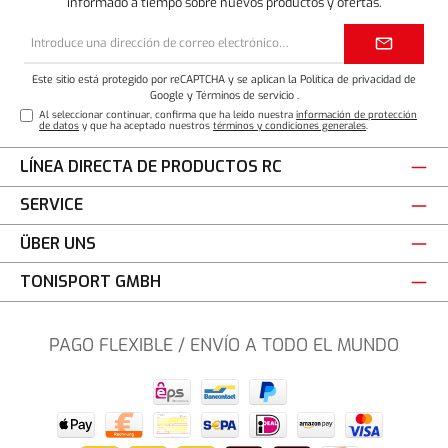
informado a tiempo sobre nuevos productos y ofertas.
Dirección
de
correo
electrónico*
Este sitio está protegido por reCAPTCHA y se aplican la Política de privacidad de
Google
y
Términos de servicio
.
Al seleccionar continuar, confirma que ha leído nuestra
información de protección
de datos
y que ha aceptado nuestros
términos y condiciones generales
.
LÍNEA DIRECTA DE PRODUCTOS RC
SERVICE
ÜBER UNS
TONISPORT GMBH
PAGO FLEXIBLE / ENVÍO A TODO EL MUNDO