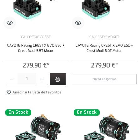
CA-CESTXEVO55T
CA-CESTXEVO60T
CAYOTE Racing CREST X EVO ESC +
CAYOTE Racing CREST X EVO ESC +
Crest Modi 5.5T Motor
Crest Modi 6.0T Motor
279,90 €*
279,90 €*
Cantidad del producto: introduce la cantidad deseada o usa los botones para aumentar o dism
Nicht lagernd
Añadir a la lista de favoritos
En Stock
En Stock