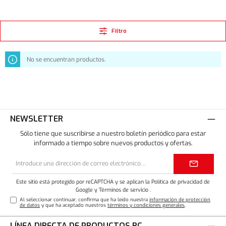
Filtro
No se encuentran productos.
NEWSLETTER
Sólo tiene que suscribirse a nuestro boletín periódico para estar
informado a tiempo sobre nuevos productos y ofertas.
Dirección
de
correo
electrónico*
Este sitio está protegido por reCAPTCHA y se aplican la Política de privacidad de
Google
y
Términos de servicio
.
Al seleccionar continuar, confirma que ha leído nuestra
información de protección
de datos
y que ha aceptado nuestros
términos y condiciones generales
.
LÍNEA DIRECTA DE PRODUCTOS RC