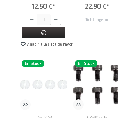
12,50 €*
22,90 €*
Cantidad del producto: introduce la cantidad deseada o usa los
Nicht lagernd
Añadir a la lista de favoritos
En Stock
En Stock
CM-TS143
CM-B03204