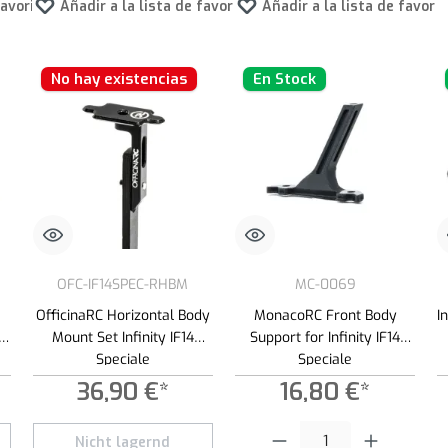
favoritos
Añadir a la lista de favoritos
Añadir a la lista de favori
No hay existencias
En Stock
OFC-IF14SPEC-RHBM
MC-0069
OfficinaRC Horizontal Body
MonacoRC Front Body
I
Mount Set Infinity IF14
Support for Infinity IF14
Speciale
Speciale
36,90 €*
16,80 €*
Cantidad del producto: introduce 
Nicht lagernd