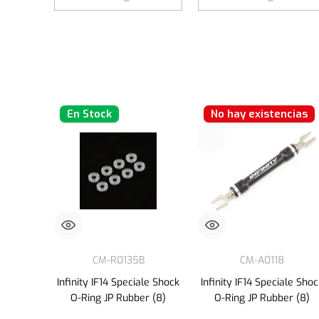
En Stock
No hay existencias
CM-R0135B
CM-A0118
Infinity IF14 Speciale Shock
Infinity IF14 Speciale Sho
O-Ring JP Rubber (8)
O-Ring JP Rubber (8)