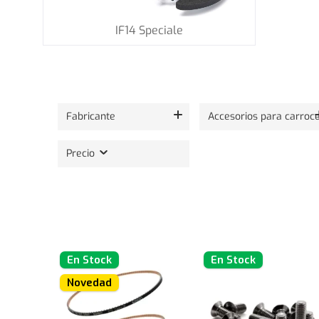
IF14 Speciale
Mostrando 24 de 182 productos.
Fabricante
Accesorios para carroce
Precio
En Stock
En Stock
Novedad