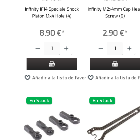
Infinity IF14 Speciale Shock
Infinity M2x4mm Cap He
Piston 1,1x4 Hole (4)
Screw (6)
8,90 €*
2,90 €*
Cantidad del producto: introduce la cantidad deseada o usa los
Cantidad del producto: int
Añadir a la lista de favoritos
Añadir a la lista de 
En Stock
En Stock