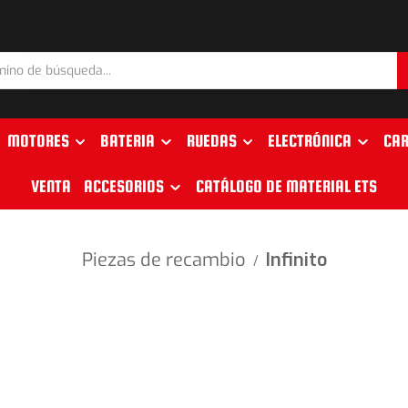
MOTORES
BATERIA
RUEDAS
ELECTRÓNICA
CAR
VENTA
ACCESORIOS
CATÁLOGO DE MATERIAL ETS
Piezas de recambio
Infinito
/