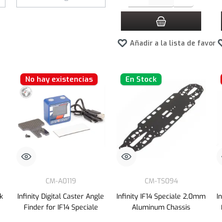
Añadir a la lista de favori
No hay existencias
En Stock
CM-A0119
CM-TS094
ck
Infinity Digital Caster Angle
Infinity IF14 Speciale 2,0mm
I
Finder for IF14 Speciale
Aluminum Chassis