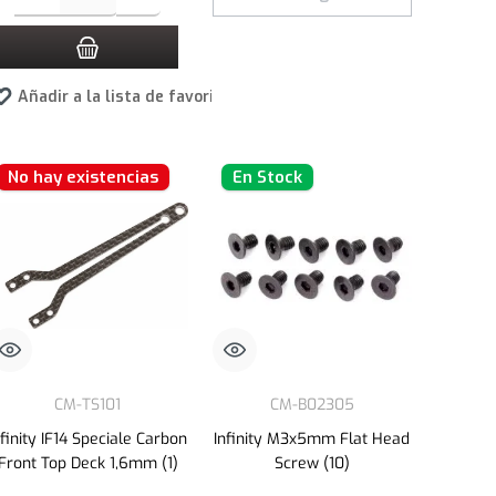
tos
Añadir a la lista de favoritos
No hay existencias
En Stock
CM-TS101
CM-B02305
nfinity IF14 Speciale Carbon
Infinity M3x5mm Flat Head
Front Top Deck 1,6mm (1)
Screw (10)