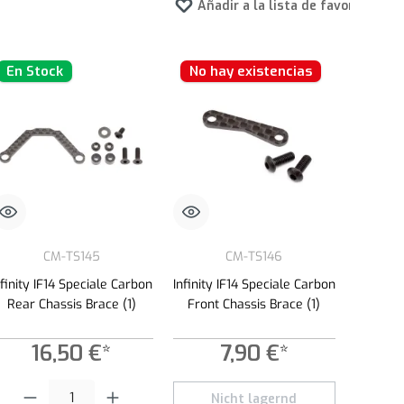
tos
Añadir a la lista de favoritos
En Stock
No hay existencias
CM-TS145
CM-TS146
nfinity IF14 Speciale Carbon
Infinity IF14 Speciale Carbon
Rear Chassis Brace (1)
Front Chassis Brace (1)
16,50 €*
7,90 €*
la cantidad deseada o usa los botones para aumentar o disminuir la cantidad.
Cantidad del producto: introduce la cantidad deseada o usa los botones para a
Nicht lagernd