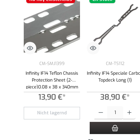
CM-SMJ1399
CM-TS112
Infinity IF14 Teflon Chassis
Infinity IF14 Speciale Carb
Protection Sheet (2-
Topdeck Long (1)
piece)0.08 x 38 x 340mm
13,90 €*
38,90 €*
Cantidad del producto: int
Nicht lagernd