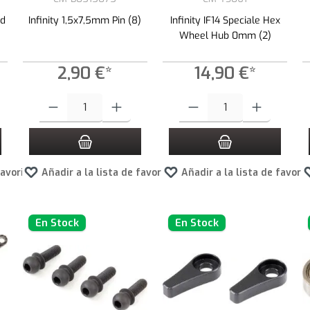
ad
Infinity 1,5x7,5mm Pin (8)
Infinity IF14 Speciale Hex
Wheel Hub 0mm (2)
2,90 €*
14,90 €*
 botones para aumentar o disminuir la cantidad.
roduce la cantidad deseada o usa los botones para aumentar o disminuir la cantid
Cantidad del producto: introduce la cantidad deseada o usa los botone
Cantidad del producto: introduce 
favoritos
Añadir a la lista de favoritos
Añadir a la lista de favori
En Stock
En Stock