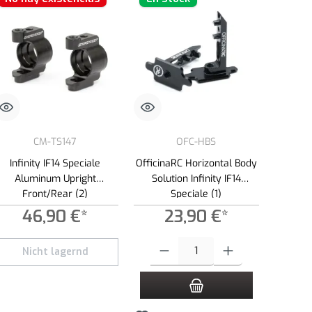
CM-TS147
OFC-HBS
Infinity IF14 Speciale
OfficinaRC Horizontal Body
Aluminum Upright
Solution Infinity IF14
Front/Rear (2)
Speciale (1)
46,90 €*
23,90 €*
ad.
s para aumentar o disminuir la cantidad.
la cantidad deseada o usa los botones para aumentar o disminuir la cantidad.
Cantidad del producto: introduce la canti
Nicht lagernd