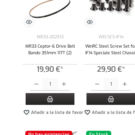
MR33-202513
WEI-SCS-IF14
MR33 Ceptor-6 Drive Belt
WeiRC Steel Screw Set fo
Bando 351mm 117T (2)
IF14 Speciale Steel Chassi
19,90 €*
29,90 €*
Cantidad del producto: introduce la cantidad deseada o usa los
Cantidad del producto: int
Añadir a la lista de favoritos
Añadir a la lista de 
No hay existencias
En Stock