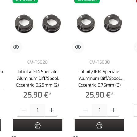
CM-TS028
CM-TS030
on
Infinity IF14 Speciale
Infinity IF14 Speciale
Aluminum Diff/Spool
Aluminum Diff/Spool
Eccentric 0,25mm (2)
Eccentric 0,75mm (2)
25,90 €*
25,90 €*
roduce la cantidad deseada o usa los botones para aumentar o disminuir la cantid
Cantidad del producto: introduce la cantidad deseada o usa los botone
Cantidad del producto: introduce 