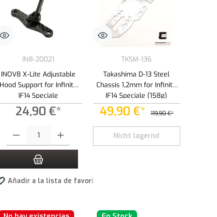
IN8-20021
TKSM-136
INOV8 X-Lite Adjustable
Takashima D-13 Steel
Hood Support for Infinity
Chassis 1,2mm for Infinity
IF14 Speciale
IF14 Speciale (158g)
24,90 €*
49,90 €*
119,90 €*
ad.
Cantidad del producto: introduce la cantidad deseada o usa los botones para a
Nicht lagernd
Añadir a la lista de favoritos
No hay existencias
En Stock