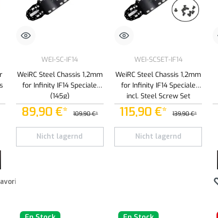
WEI-SC-IF14
WEI-SCSET-IF14
r
WeiRC Steel Chassis 1,2mm
WeiRC Steel Chassis 1,2mm
s
for Infinity IF14 Speciale
for Infinity IF14 Speciale
(145g)
incl. Steel Screw Set
89,90 €*
115,90 €*
109,90 €*
139,90 €*
 botones para aumentar o disminuir la cantidad.
roduce la cantidad deseada o usa los botones para aumentar o disminuir la cantid
Nicht lagernd
Nicht lagernd
favoritos
En Stock
En Stock