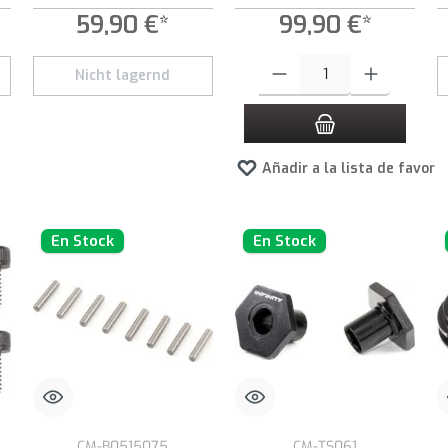
59,90 €*
99,90 €*
 botones para aumentar o disminuir la cantidad.
Cantidad del producto: introduce 
Nicht lagernd
Añadir a la lista de favori
En Stock
En Stock
CM-B0515075
CM-TS061