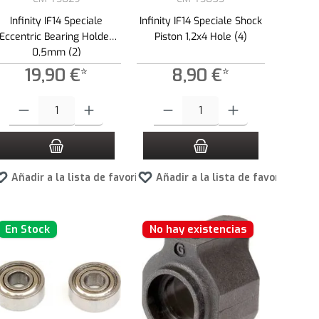
Infinity IF14 Speciale
Infinity IF14 Speciale Shock
Eccentric Bearing Holder
Piston 1,2x4 Hole (4)
0,5mm (2)
19,90 €*
8,90 €*
ad.
s para aumentar o disminuir la cantidad.
la cantidad deseada o usa los botones para aumentar o disminuir la cantidad.
Cantidad del producto: introduce la cantidad deseada o usa los botones para a
Cantidad del producto: introduce la canti
tos
Añadir a la lista de favoritos
Añadir a la lista de favoritos
En Stock
No hay existencias