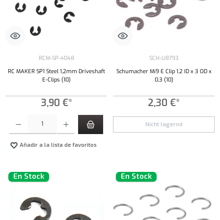
RCM-SP-4048
SCH-U8793
RC MAKER SP1 Steel 1,2mm Driveshaft
Schumacher Mi9 E Clip 1,2 ID x 3 OD x
E-Clips (10)
0,3 (10)
3,90 €*
2,30 €*
Cantidad del producto: introduce la cantidad deseada o usa los botones para aumentar o dism
Nicht lagernd
Añadir a la lista de favoritos
En Stock
En Stock