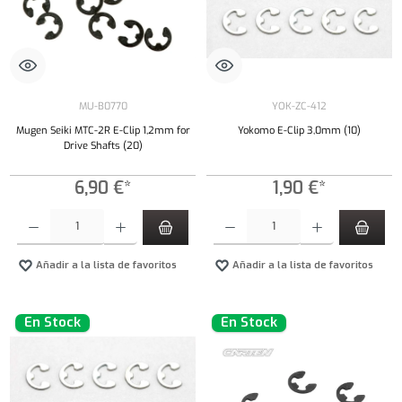
MU-B0770
YOK-ZC-412
Mugen Seiki MTC-2R E-Clip 1,2mm for
Yokomo E-Clip 3,0mm (10)
Drive Shafts (20)
6,90 €*
1,90 €*
Cantidad del producto: introduce la cantidad deseada o usa los botones para aumentar o dism
Cantidad del producto: introduce la cantidad 
Añadir a la lista de favoritos
Añadir a la lista de favoritos
En Stock
En Stock