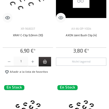
XR-968037
AX-MJ-DP-Y004
XRAY C-Clip 5,0mm (10)
AXON Joint Bush Clip (4)
6,90 €*
3,80 €*
Cantidad del producto: introduce la cantidad deseada o usa los botones para aumentar o dism
Nicht lagernd
Añadir a la lista de favoritos
En Stock
En Stock