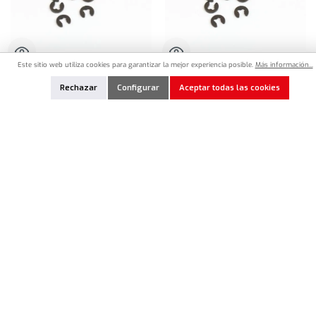
Este sitio web utiliza cookies para garantizar la mejor experiencia posible.
Más información...
ROC-530035
ROC-530018
Rechazar
Configurar
Aceptar todas las cookies
Roche M2 E-Clip (10)
Roche E-Clip M1,5
2,50 €*
2,50 €*
Cantidad del producto: introduce la cantidad deseada o usa los botones para aumentar o dism
Cantidad del producto: introduce la cantidad 
Añadir a la lista de favoritos
Añadir a la lista de favoritos
En Stock
En Stock