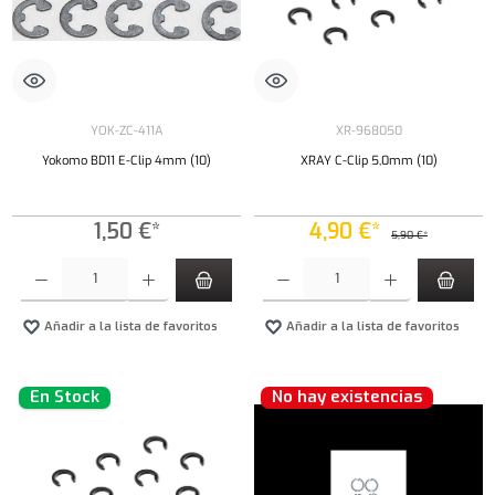
YOK-ZC-411A
XR-968050
Yokomo BD11 E-Clip 4mm (10)
XRAY C-Clip 5,0mm (10)
1,50 €*
4,90 €*
5,90 €*
Cantidad del producto: introduce la cantidad deseada o usa los botones para aumentar o dism
Cantidad del producto: introduce la cantidad 
Añadir a la lista de favoritos
Añadir a la lista de favoritos
En Stock
No hay existencias