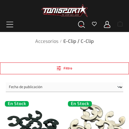
enido principal
Accesorios
E-Clip / C-Clip
/
Filtro
En Stock
En Stock