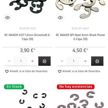
RCM-SP-4137
RCM-SP-4047
RC MAKER 4137 1.2mm Driveshaft E-
RC MAKER SP1 Steel 3mm Shock Piston
Clips (10)
E-Clips (10)
3,90 €*
4,50 €*
Cantidad del producto: introduce la cantidad deseada o usa los botones para aumentar o dism
Cantidad del producto: introduce la cantidad 
Añadir a la lista de favoritos
Añadir a la lista de favoritos
En Stock
No hay existencias