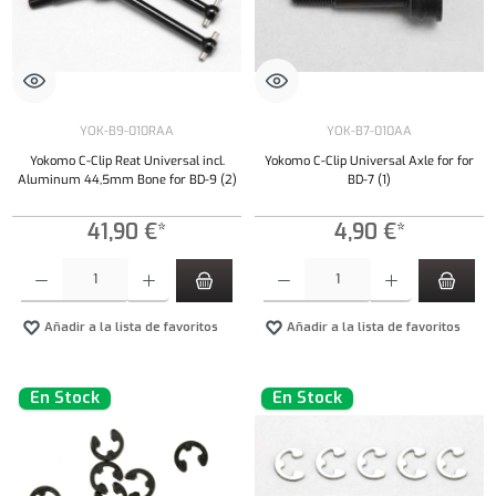
YOK-B9-010RAA
YOK-B7-010AA
Yokomo C-Clip Reat Universal incl.
Yokomo C-Clip Universal Axle for for
Aluminum 44,5mm Bone for BD-9 (2)
BD-7 (1)
41,90 €*
4,90 €*
Cantidad del producto: introduce la cantidad deseada o usa los botones para aumentar o dism
Cantidad del producto: introduce la cantidad 
Añadir a la lista de favoritos
Añadir a la lista de favoritos
En Stock
En Stock