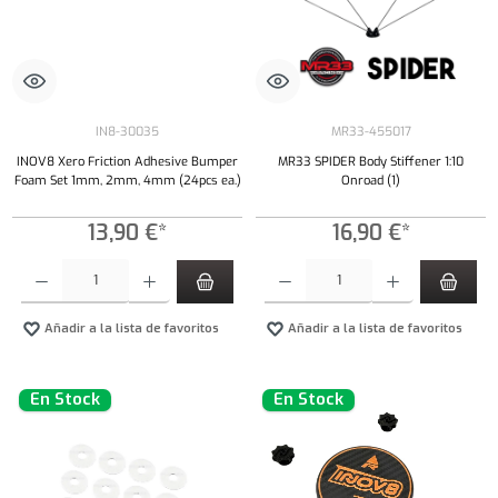
IN8-30035
MR33-455017
INOV8 Xero Friction Adhesive Bumper
MR33 SPIDER Body Stiffener 1:10
Foam Set 1mm, 2mm, 4mm (24pcs ea.)
Onroad (1)
13,90 €*
16,90 €*
Cantidad del producto: introduce la cantidad deseada o usa los botones para aumentar o dism
Cantidad del producto: introduce la cantidad 
Añadir a la lista de favoritos
Añadir a la lista de favoritos
En Stock
En Stock