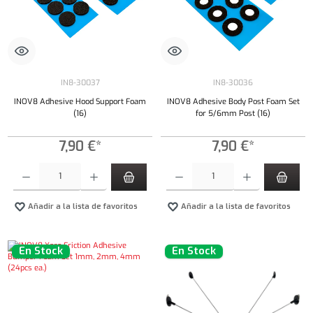
IN8-30037
IN8-30036
INOV8 Adhesive Hood Support Foam
INOV8 Adhesive Body Post Foam Set
(16)
for 5/6mm Post (16)
7,90 €*
7,90 €*
Cantidad del producto: introduce la cantidad deseada o usa los botones para aumentar o dism
Cantidad del producto: introduce la cantidad 
Añadir a la lista de favoritos
Añadir a la lista de favoritos
En Stock
En Stock