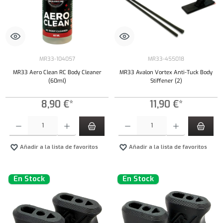
MR33-104057
MR33-455018
MR33 Aero Clean RC Body Cleaner
MR33 Avalon Vortex Anti-Tuck Body
(60ml)
Stiffener (2)
8,90 €*
11,90 €*
Cantidad del producto: introduce la cantidad deseada o usa los botones para aumentar o dism
Cantidad del producto: introduce la cantidad 
Añadir a la lista de favoritos
Añadir a la lista de favoritos
En Stock
En Stock