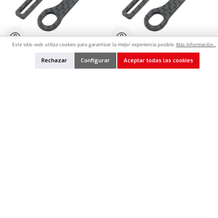
Este sitio web utiliza cookies para garantizar la mejor experiencia posible.
Más información...
IN8-20004
IN8-20005
Rechazar
Configurar
Aceptar todas las cookies
INOV8 Carbon Extensions for "X LITE"
INOV8 Carbon Extensions for "X LITE"
Body Mount System TYPE 4
Body Mount System TYPE 5
11,90 €*
11,90 €*
Cantidad del producto: introduce la cantidad deseada o usa los botones para aumentar o dism
Cantidad del producto: introduce la cantidad 
Añadir a la lista de favoritos
Añadir a la lista de favoritos
En Stock
En Stock