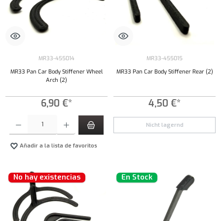
MR33-455014
MR33-455015
MR33 Pan Car Body Stiffener Wheel
MR33 Pan Car Body Stiffener Rear (2)
Arch (2)
6,90 €*
4,50 €*
Cantidad del producto: introduce la cantidad deseada o usa los botones para aumentar o dism
Nicht lagernd
Añadir a la lista de favoritos
No hay existencias
En Stock