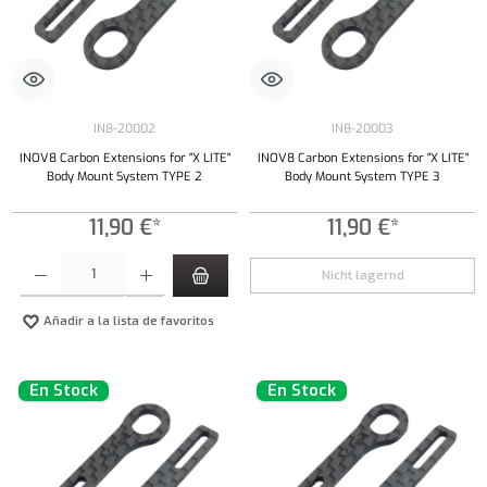
IN8-20002
IN8-20003
INOV8 Carbon Extensions for "X LITE"
INOV8 Carbon Extensions for "X LITE"
Body Mount System TYPE 2
Body Mount System TYPE 3
11,90 €*
11,90 €*
Cantidad del producto: introduce la cantidad deseada o usa los botones para aumentar o dism
Nicht lagernd
Añadir a la lista de favoritos
En Stock
En Stock