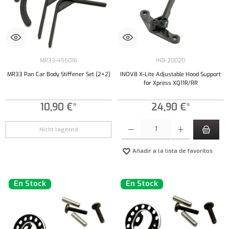
MR33-455016
IN8-20020
MR33 Pan Car Body Stiffener Set (2+2)
INOV8 X-Lite Adjustable Hood Support
for Xpress XQ11R/RR
10,90 €*
24,90 €*
Cantidad del producto: introduce la cantidad 
Nicht lagernd
Añadir a la lista de favoritos
En Stock
En Stock