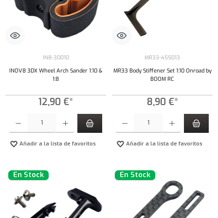
IN8-30010
MR33-455013
INOV8 3DX Wheel Arch Sander 1:10 &
MR33 Body Stiffener Set 1:10 Onroad by
1:8
BOOM RC
12,90 €*
8,90 €*
Cantidad del producto: introduce la cantidad deseada o usa los botones para aumentar o dism
Cantidad del producto: introduce la cantidad 
Añadir a la lista de favoritos
Añadir a la lista de favoritos
En Stock
En Stock