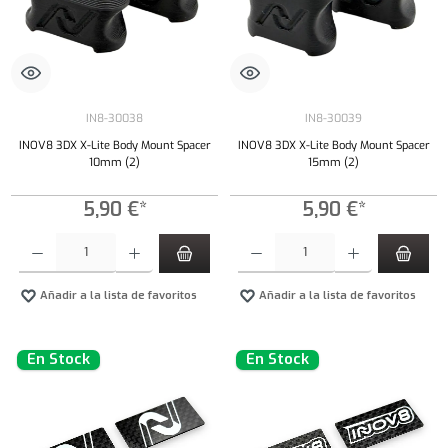
IN8-30038
IN8-30039
INOV8 3DX X-Lite Body Mount Spacer
INOV8 3DX X-Lite Body Mount Spacer
10mm (2)
15mm (2)
5,90 €*
5,90 €*
Cantidad del producto: introduce la cantidad deseada o usa los botones para aumentar o dism
Cantidad del producto: introduce la cantidad 
Añadir a la lista de favoritos
Añadir a la lista de favoritos
En Stock
En Stock