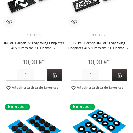
IN8-20026
IN8-20025
INOV8 Carbon "N" Logo Wing Endplates
INOV8 Carbon "INOV8" Logo Wing
40x20mm for 1:10 Onroad (2)
Endplates 40x20mm for 1:10 Onroad (2)
10,90 €*
10,90 €*
Cantidad del producto: introduce la cantidad deseada o usa los botones para aumentar o dism
Cantidad del producto: introduce la cantidad 
Añadir a la lista de favoritos
Añadir a la lista de favoritos
En Stock
En Stock