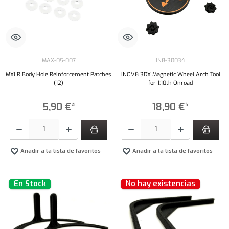
MAX-05-007
IN8-30034
MXLR Body Hole Reinforcement Patches
INOV8 3DX Magnetic Wheel Arch Tool
(12)
for 1:10th Onroad
5,90 €*
18,90 €*
Cantidad del producto: introduce la cantidad deseada o usa los botones para aumentar o dism
Cantidad del producto: introduce la cantidad 
Añadir a la lista de favoritos
Añadir a la lista de favoritos
En Stock
No hay existencias