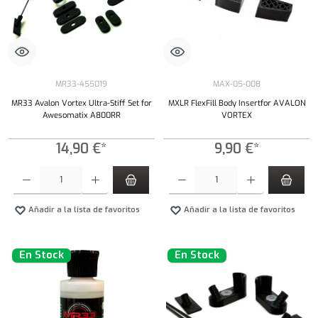
MR33-455019
MAX-05-008
MR33 Avalon Vortex Ultra-Stiff Set for
MXLR FlexFill Body Insertfor AVALON
Awesomatix A800RR
VORTEX
14,90 €*
9,90 €*
Cantidad del producto: introduce la cantidad deseada o usa los botones para aumentar o dism
Cantidad del producto: introduce la cantidad 
Añadir a la lista de favoritos
Añadir a la lista de favoritos
En Stock
En Stock