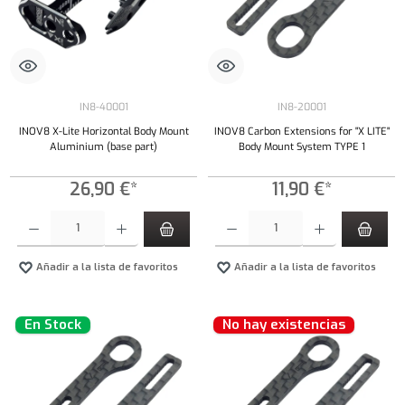
IN8-40001
IN8-20001
INOV8 X-Lite Horizontal Body Mount
INOV8 Carbon Extensions for "X LITE"
Aluminium (base part)
Body Mount System TYPE 1
26,90 €*
11,90 €*
Cantidad del producto: introduce la cantidad deseada o usa los botones para aumentar o dism
Cantidad del producto: introduce la cantidad 
Añadir a la lista de favoritos
Añadir a la lista de favoritos
En Stock
No hay existencias