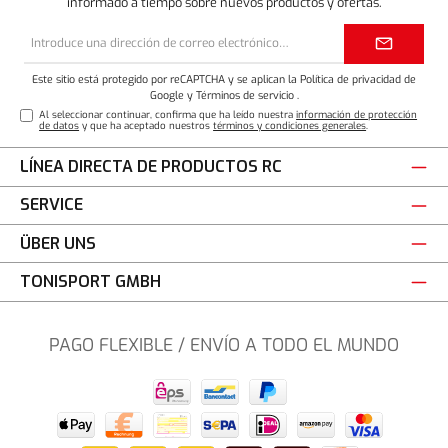
informado a tiempo sobre nuevos productos y ofertas.
Dirección
de
correo
electrónico*
Este sitio está protegido por reCAPTCHA y se aplican la Política de privacidad de
Google
y
Términos de servicio
.
Al seleccionar continuar, confirma que ha leído nuestra
información de protección
de datos
y que ha aceptado nuestros
términos y condiciones generales
.
LÍNEA DIRECTA DE PRODUCTOS RC
SERVICE
ÜBER UNS
TONISPORT GMBH
PAGO FLEXIBLE / ENVÍO A TODO EL MUNDO