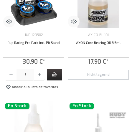
1UP-120502
AX-CO-BL-101
1up Racing Pro Pack incl. Pit Stand
AXON Core Bearing Oil 8,5ml
30,90 €*
17,90 €*
Cantidad del producto: introduce la cantidad deseada o usa los botones para aumentar o dism
Nicht lagernd
Añadir a la lista de favoritos
En Stock
En Stock