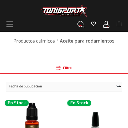
enido principal
Productos quimicos
Aceite para rodamientos
/
Filtro
En Stock
En Stock