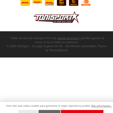
* Todos los precios incluyen IVA más
gastos de envío
y posibles gastos de
envío, si no se indica lo contrario.
© 2026 ToniSport - Europas Experte für RC - Alle Rechte vorbehalten. Theme
by
ThemeWare®
Este sitio web utiliza cookies para garantizar la mejor experiencia posible.
Más información...