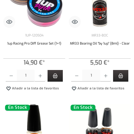
1UP-120504
MR33-BOC
1up Racing Pro Diff Grease Set (1+1)
MR33 Bearing Oil "by 1up" (8ml) - Clear
14,90 €*
5,50 €*
Cantidad del producto: introduce la cantidad deseada o usa los botones para aumentar o dism
Cantidad del producto: introduce la cantidad 
Añadir a la lista de favoritos
Añadir a la lista de favoritos
En Stock
En Stock