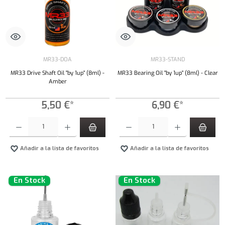
MR33-DOA
MR33-STAND
MR33 Drive Shaft Oil "by 1up" (8ml) -
MR33 Bearing Oil "by 1up" (8ml) - Clear
Amber
5,50 €*
6,90 €*
Cantidad del producto: introduce la cantidad deseada o usa los botones para aumentar o dism
Cantidad del producto: introduce la cantidad 
Añadir a la lista de favoritos
Añadir a la lista de favoritos
En Stock
En Stock