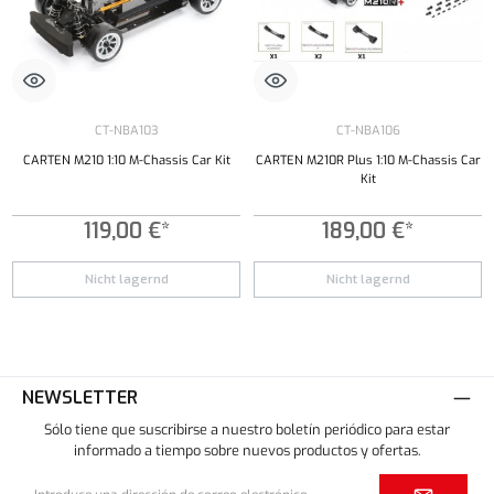
CT-NBA103
CT-NBA106
CARTEN M210 1:10 M-Chassis Car Kit
CARTEN M210R Plus 1:10 M-Chassis Car
Kit
119,00 €*
189,00 €*
Nicht lagernd
Nicht lagernd
NEWSLETTER
Sólo tiene que suscribirse a nuestro boletín periódico para estar
informado a tiempo sobre nuevos productos y ofertas.
Dirección