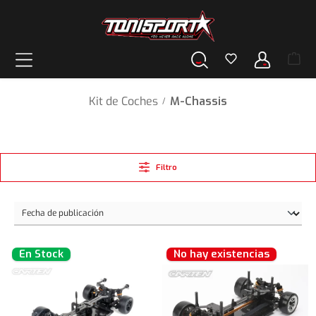
enido principal
Kit de Coches
M-Chassis
/
Filtro
En Stock
No hay existencias