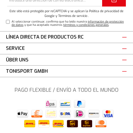
de
correo
electrónico*
Este sitio está protegido por reCAPTCHA y se aplican la Política de privacidad de
Google
y
Términos de servicio
.
Al seleccionar continuar, confirma que ha leído nuestra
información de protección
de datos
y que ha aceptado nuestros
términos y condiciones generales
.
LÍNEA DIRECTA DE PRODUCTOS RC
SERVICE
ÜBER UNS
TONISPORT GMBH
PAGO FLEXIBLE / ENVÍO A TODO EL MUNDO