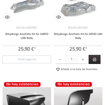
BDLMH-AMR10DC
BDLMH-GR010DC
Bittydesign Aesthetic Kit for AMR10
Bittydesign Aesthetic Kit for GR010 LMH
LMH Body
Body
25,90 €*
25,90 €*
Cantidad del producto: introduce la cantidad 
Nicht lagernd
Añadir a la lista de favoritos
No hay existencias
No hay existencias