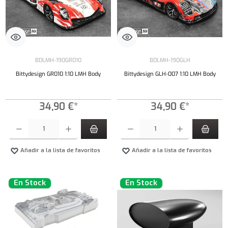
BDLMH-190GR010
BDLMH-190GLH
Bittydesign GR010 1:10 LMH Body
Bittydesign GLH-007 1:10 LMH Body
34,90 €*
34,90 €*
Cantidad del producto: introduce la cantidad deseada o usa los botones para aumentar o dism
Cantidad del producto: introduce la cantidad 
Añadir a la lista de favoritos
Añadir a la lista de favoritos
En Stock
En Stock