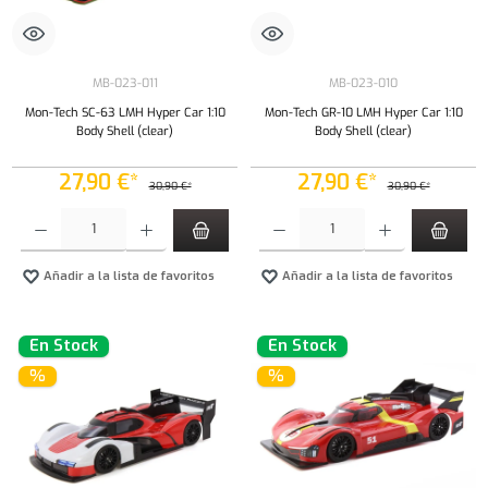
MB-023-011
MB-023-010
Mon-Tech SC-63 LMH Hyper Car 1:10
Mon-Tech GR-10 LMH Hyper Car 1:10
Body Shell (clear)
Body Shell (clear)
27,90 €*
27,90 €*
30,90 €*
30,90 €*
Cantidad del producto: introduce la cantidad deseada o usa los botones para aumentar o dism
Cantidad del producto: introduce la cantidad 
Añadir a la lista de favoritos
Añadir a la lista de favoritos
En Stock
En Stock
%
%