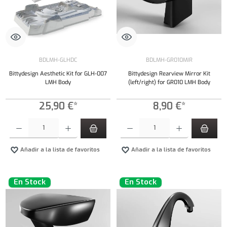
BDLMH-GLHDC
BDLMH-GR010MIR
Bittydesign Aesthetic Kit for GLH-007
Bittydesign Rearview Mirror Kit
LMH Body
(left/right) for GR010 LMH Body
25,90 €*
8,90 €*
Cantidad del producto: introduce la cantidad deseada o usa los botones para aumentar o dism
Cantidad del producto: introduce la cantidad 
Añadir a la lista de favoritos
Añadir a la lista de favoritos
En Stock
En Stock