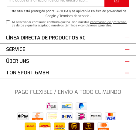
de
correo
electrónico*
Este sitio está protegido por reCAPTCHA y se aplican la Política de privacidad de
Google
y
Términos de servicio
.
Al seleccionar continuar, confirma que ha leído nuestra
información de protección
de datos
y que ha aceptado nuestros
términos y condiciones generales
.
LÍNEA DIRECTA DE PRODUCTOS RC
SERVICE
ÜBER UNS
TONISPORT GMBH
PAGO FLEXIBLE / ENVÍO A TODO EL MUNDO