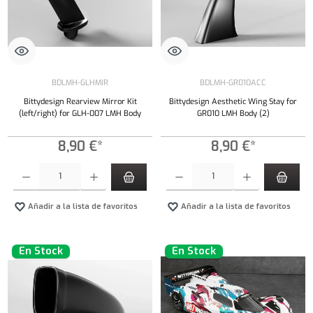
BDLMH-GLHMIR
BDLMH-GR010ACC
Bittydesign Rearview Mirror Kit
Bittydesign Aesthetic Wing Stay for
(left/right) for GLH-007 LMH Body
GR010 LMH Body (2)
8,90 €*
8,90 €*
Cantidad del producto: introduce la cantidad deseada o usa los botones para aumentar o dism
Cantidad del producto: introduce la cantidad 
Añadir a la lista de favoritos
Añadir a la lista de favoritos
En Stock
En Stock