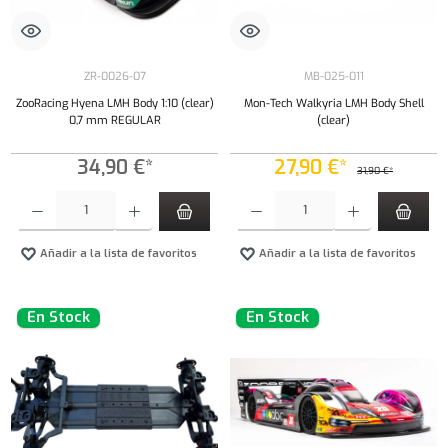
ZR-0026-07
MB-025-011
ZooRacing Hyena LMH Body 1:10 (clear)
Mon-Tech Walkyria LMH Body Shell
0,7 mm REGULAR
(clear)
34,90 €*
27,90 €*
31,90 €*
Cantidad del producto: introduce la cantidad deseada o usa los botones para aumentar o dism
Cantidad del producto: introduce la cantidad 
Añadir a la lista de favoritos
Añadir a la lista de favoritos
En Stock
En Stock