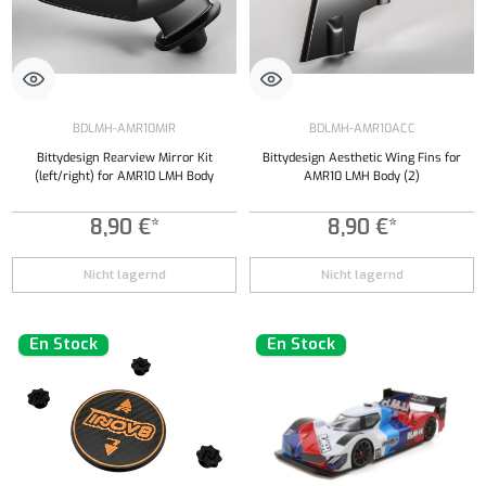
BDLMH-AMR10MIR
BDLMH-AMR10ACC
Bittydesign Rearview Mirror Kit
Bittydesign Aesthetic Wing Fins for
(left/right) for AMR10 LMH Body
AMR10 LMH Body (2)
8,90 €*
8,90 €*
Nicht lagernd
Nicht lagernd
En Stock
En Stock