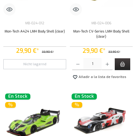
MB-024-012
MB-024-006
Mon-Tech A424 LMH Body Shell (clear)
Mon-Tech CV-Series LMH Body Shell
(clear)
29,90 €*
29,90 €*
33,90 €*
33,90 €*
Cantidad del producto: introduce la cantidad 
Nicht lagernd
Añadir a la lista de favoritos
En Stock
En Stock
%
%