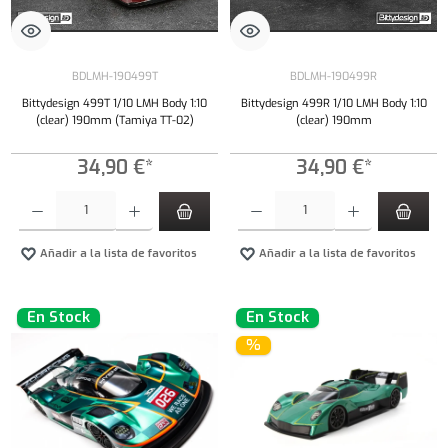
BDLMH-190499T
BDLMH-190499R
Bittydesign 499T 1/10 LMH Body 1:10
Bittydesign 499R 1/10 LMH Body 1:10
(clear) 190mm (Tamiya TT-02)
(clear) 190mm
34,90 €*
34,90 €*
Cantidad del producto: introduce la cantidad deseada o usa los botones para aumentar o dism
Cantidad del producto: introduce la cantidad 
Añadir a la lista de favoritos
Añadir a la lista de favoritos
En Stock
En Stock
%