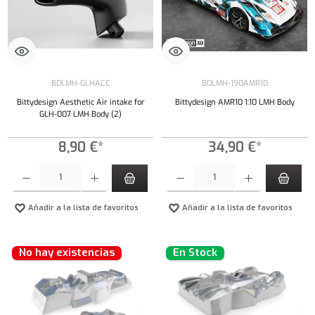
BDLMH-GLHACC
BDLMH-190AMR10
Bittydesign Aesthetic Air intake for
Bittydesign AMR10 1:10 LMH Body
GLH-007 LMH Body (2)
8,90 €*
34,90 €*
Cantidad del producto: introduce la cantidad deseada o usa los botones para aumentar o dism
Cantidad del producto: introduce la cantidad 
Añadir a la lista de favoritos
Añadir a la lista de favoritos
No hay existencias
En Stock