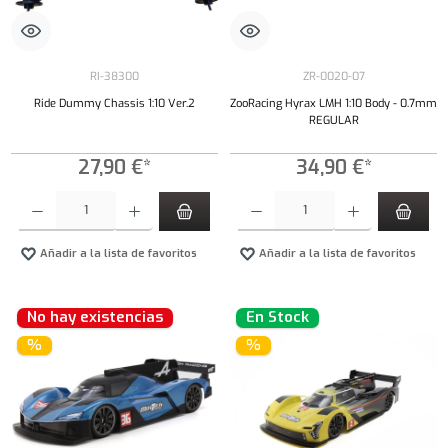
RI-38300
ZR-0020-07
Ride Dummy Chassis 1:10 Ver.2
ZooRacing Hyrax LMH 1:10 Body - 0.7mm
REGULAR
27,90 €*
34,90 €*
Cantidad del producto: introduce la cantidad deseada o usa los botones para aumentar o dism
Cantidad del producto: introduce la cantidad 
Añadir a la lista de favoritos
Añadir a la lista de favoritos
No hay existencias
En Stock
%
%