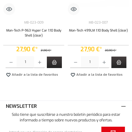
MB-023-009
MB-023-007
Mon-Tech P-963 Hyper Car 1:10 Body
Mon-Tech 499LM 1:10 Body Shell (clear)
Shell (clear)
27,90 €*
27,90 €*
31,90 €*
30,90 €*
Cantidad del producto: introduce la cantidad deseada o usa los botones para aumentar o dism
Cantidad del producto: introduce la cantidad 
Añadir a la lista de favoritos
Añadir a la lista de favoritos
NEWSLETTER
Sólo tiene que suscribirse a nuestro boletín periódico para estar
informado a tiempo sobre nuevos productos y ofertas.
Dirección