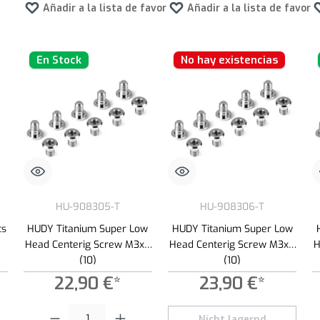
Añadir a la lista de favoritos
Añadir a la lista de favori
En Stock
No hay existencias
HU-908305-T
HU-908306-T
ts
HUDY Titanium Super Low
HUDY Titanium Super Low
Head Centerig Screw M3x5
Head Centerig Screw M3x6
H
(10)
(10)
22,90 €*
23,90 €*
roduce la cantidad deseada o usa los botones para aumentar o disminuir la cantid
Cantidad del producto: introduce la cantidad deseada o usa los botone
Nicht lagernd