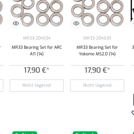
MR33-204534
MR33-204535
r
MR33 Bearing Set for ARC
MR33 Bearing Set for
A11 (14)
Yokomo MS2.0 (14)
17,90 €*
17,90 €*
 botones para aumentar o disminuir la cantidad.
Nicht lagernd
Nicht lagernd