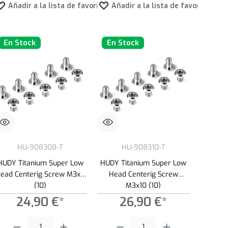
tos
Añadir a la lista de favoritos
Añadir a la lista de favoritos
En Stock
En Stock
HU-908308-T
HU-908310-T
HUDY Titanium Super Low
HUDY Titanium Super Low
ead Centerig Screw M3x8
Head Centerig Screw
(10)
M3x10 (10)
24,90 €*
26,90 €*
ad.
s para aumentar o disminuir la cantidad.
Cantidad del producto: introduce la cantidad deseada o usa los botones para a
Cantidad del producto: introduce la canti