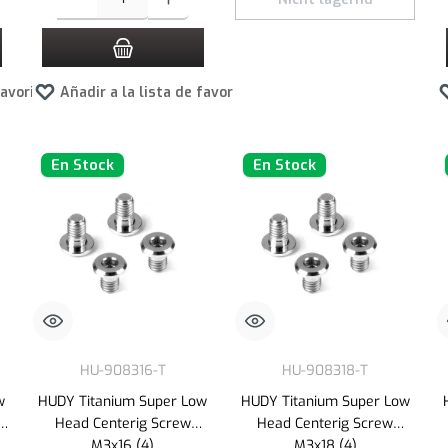
favoritos
Añadir a la lista de favoritos
En Stock
En Stock
HU-908316-T
HU-908318-T
w
HUDY Titanium Super Low
HUDY Titanium Super Low
14
Head Centerig Screw
Head Centerig Screw
M3x16 (4)
M3x18 (4)