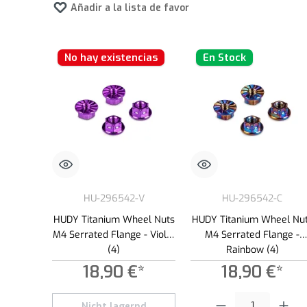
Añadir a la lista de favoritos
No hay existencias
En Stock
HU-296542-V
HU-296542-C
HUDY Titanium Wheel Nuts
HUDY Titanium Wheel Nu
M4 Serrated Flange - Violet
M4 Serrated Flange -
(4)
Rainbow (4)
18,90 €*
18,90 €*
Cantidad del producto: int
Nicht lagernd