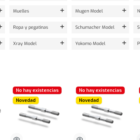
Muelles
Mugen Model
N
Ropa y pegatinas
Schumacher Model
S
Xray Model
Yokomo Model
P
No hay existencias
No hay existencias
Novedad
Novedad