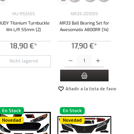
HU-992455
MR33-201059
HUDY Titanium Turnbuckle
MR33 Ball Bearing Set for
M4 L/R 55mm (2)
Awesomatix A800RR (14)
18,90 €*
17,90 €*
ad.
Cantidad del producto: introduce la canti
Nicht lagernd
Añadir a la lista de favoritos
En Stock
En Stock
Novedad
Novedad