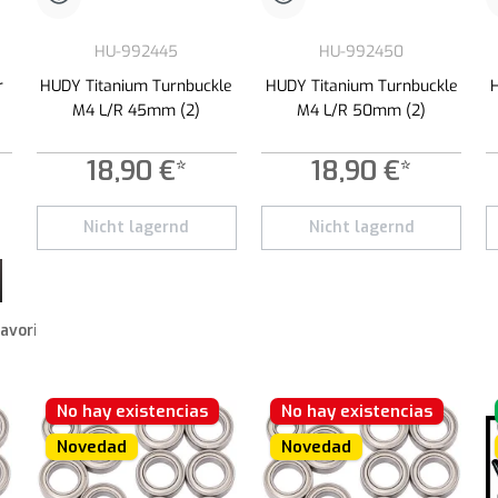
HU-992445
HU-992450
r
HUDY Titanium Turnbuckle
HUDY Titanium Turnbuckle
M4 L/R 45mm (2)
M4 L/R 50mm (2)
18,90 €*
18,90 €*
 botones para aumentar o disminuir la cantidad.
roduce la cantidad deseada o usa los botones para aumentar o disminuir la cantid
Nicht lagernd
Nicht lagernd
favoritos
No hay existencias
No hay existencias
Novedad
Novedad