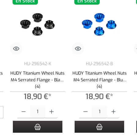
En Stock
En Stock
HU-296542-K
HU-296542-B
ts
HUDY Titanium Wheel Nuts
HUDY Titanium Wheel Nuts
H
M4 Serrated Flange - Black
M4 Serrated Flange - Blue
(4)
(4)
18,90 €*
18,90 €*
 botones para aumentar o disminuir la cantidad.
Cantidad del producto: introduce la cantidad deseada o usa los botone
Cantidad del producto: introduce 