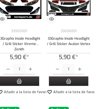
33505001
33606001
33Graphix Inside Headlight
33Graphix Inside Headlight
/ Grill Sticker Xtreme
/ Grill Sticker Avalon Vortex
Zenith
5,90 €*
5,90 €*
Cantidad del producto: introduce la cantidad deseada o usa los botones para a
Cantidad del producto: introduce la canti
Añadir a la lista de favoritos
Añadir a la lista de favoritos