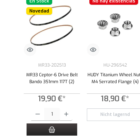
En Stock
No hay existencias
Novedad
MR33-202513
HU-296542
MR33 Ceptor-6 Drive Belt
HUDY Titanium Wheel Nu
Bando 351mm 117T (2)
M4 Serrated Flange (4)
19,90 €*
18,90 €*
Cantidad del producto: introduce la cantidad deseada o usa los
Nicht lagernd