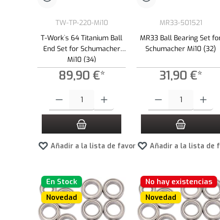
TW-TP-220-Mi10
MR33-501521
T-Work`s 64 Titanium Ball
MR33 Ball Bearing Set fo
End Set for Schumacher
Schumacher Mi10 (32)
Mi10 (34)
89,90 €*
31,90 €*
Cantidad del producto: introduce la cantidad deseada o usa los
Cantidad del producto: int
Añadir a la lista de favoritos
Añadir a la lista de 
En Stock
No hay existencias
Novedad
Novedad