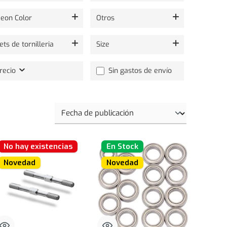
eon Color
Otros
ets de tornilleria
Size
Añadir filtro: Envío gratis
recio
Sin gastos de envío
No hay existencias
En Stock
Novedad
Novedad