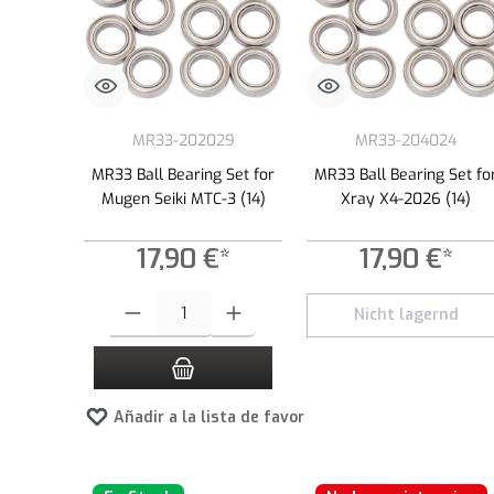
MR33-202029
MR33-204024
MR33 Ball Bearing Set for
MR33 Ball Bearing Set fo
Mugen Seiki MTC-3 (14)
Xray X4-2026 (14)
17,90 €*
17,90 €*
Cantidad del producto: introduce la cantidad deseada o usa los
Nicht lagernd
Añadir a la lista de favoritos