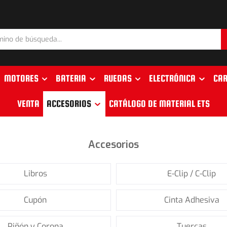
MOTORES
BATERIA
RUEDAS
ELECTRÓNICA
CAR
VENTA
ACCESORIOS
CATÁLOGO DE MATERIAL ETS
Accesorios
Libros
E-Clip / C-Clip
Cupón
Cinta Adhesiva
Piñón y Corona
Tuercas