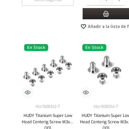
Añadir a la lista de 
En Stock
En Stock
HU-908312-T
HU-908314-T
HUDY Titanium Super Low
HUDY Titanium Super Lo
Head Centerig Screw M3x12
Head Centerig Screw M3x
(10)
(10)