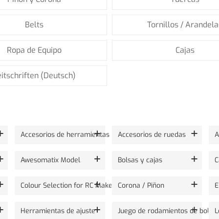
Belts
Tornillos / Arandela
Ropa de Equipo
Cajas
itschriften (Deutsch)
Accesorios de herramientas
Accesorios de ruedas
A
Awesomatix Model
Bolsas y cajas
C
Colour Selection for RC Maker Sticker
Corona / Piñon
E
Herramientas de ajuste
Juego de rodamientos de bolas
L